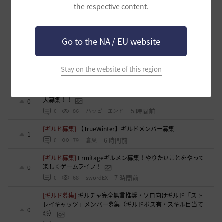
the respective content.
2 時間前
0
38
シャイミン-日本
[スクリーンショット／映像]
古巣の桟橋でおすまし
0
3 時間前
0
49
ラーナフルール-日本
Go to the NA / EU website
[TIP&攻略]
エダナの王位戦 裏テクニック や所感など
7
Stay on the website of this region
5 時間前
0
348
エレメル
[ギルド募集]
新設生活系ギルド「OneRoom」創設メンバー
大募集！！
0
5 時間前
0
86
ハッピーエンド
[ギルド募集]
【TrueWinter】ギルドメンバー募集
1
6 時間前
0
79
倉葉
[ギルド募集]
Ermitageギルメン募集！やりたいことをやって
楽しくゲームライフ！
0
7 時間前
0
68
swordEX
[ギルド募集]
ギルチャ完全無言推奨・ソロ向けギルド「スト
レイキャッツ」メンバー募集（ギルドボス有・スキル目当て
0
◎）