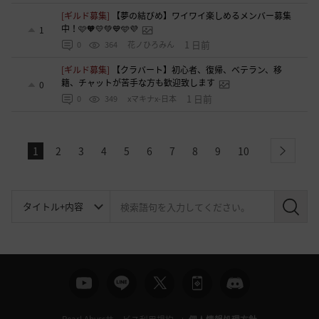
[ギルド募集]
【夢の結びめ】ワイワイ楽しめるメンバー募集
中！🩷🧡💛💚💙🩵💜
1
1 日前
0
364
花ノひろみん
[ギルド募集]
【クラバート】初心者、復帰、ベテラン、移
籍、チャットが苦手な方も歓迎致します
0
1 日前
0
349
xマキナx-日本
1
2
3
4
5
6
7
8
9
10
next
検
索