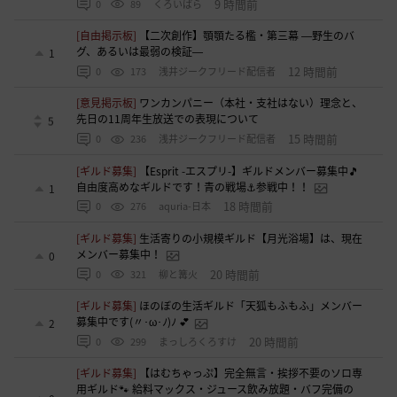
9 時間前
0
89
くろいばら
[自由掲示板]
【二次創作】顎顎たる檻・第三幕 ―野生のバ
グ、あるいは最弱の検証―
1
12 時間前
0
173
浅井ジークフリード配信者
[意見掲示板]
ワンカンパニー（本社・支社はない）理念と、
先日の11周年生放送での表現について
5
15 時間前
0
236
浅井ジークフリード配信者
[ギルド募集]
【Esprit -エスプリ-】ギルドメンバー募集中🎵
自由度高めなギルドです！青の戦場⚓参戦中！！
1
18 時間前
0
276
aquria-日本
[ギルド募集]
生活寄りの小規模ギルド【月光浴場】は、現在
メンバー募集中！
0
20 時間前
0
321
柳と篝火
[ギルド募集]
ほのぼの生活ギルド「天狐もふもふ」メンバー
募集中です(〃･ω･ﾉ)ﾉ 💕
2
20 時間前
0
299
まっしろくろすけ
[ギルド募集]
【はむちゃっぷ】完全無言・挨拶不要のソロ専
用ギルド🐾 給料マックス・ジュース飲み放題・バフ完備の