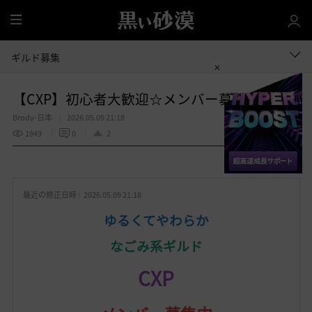
全
体
ギルド募集
【CXP】初心者大歓迎☆メンバー募集再開！
Brody-日本
2026.05.09 21:18
1949
0
2
共有する
お
気
最近の修正日時 :
2026.05.09 21:18
に
入
ゆるくてやわらか
り
なごみ系ギルド
CXP