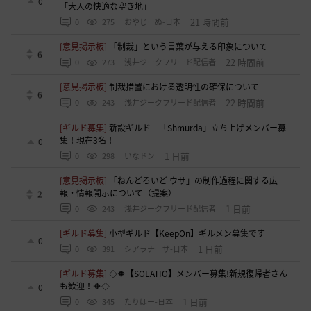
0
「大人の快適な空き地」
21 時間前
0
275
おやじーぬ-日本
[意見掲示板]
「制裁」という言葉が与える印象について
6
22 時間前
0
273
浅井ジークフリード配信者
[意見掲示板]
制裁措置における透明性の確保について
6
22 時間前
0
243
浅井ジークフリード配信者
[ギルド募集]
新設ギルド 「Shmurda」立ち上げメンバー募
集！現在3名！
0
1 日前
0
298
いなドン
[意見掲示板]
「ねんどろいど ウサ」の制作過程に関する広
報・情報開示について（提案）
2
1 日前
0
243
浅井ジークフリード配信者
[ギルド募集]
小型ギルド【KeepOn】ギルメン募集です
0
1 日前
0
391
シアラナーザ-日本
[ギルド募集]
◇🔶【SOLATIO】メンバー募集!新規復帰者さん
も歓迎！🔶◇
0
1 日前
0
345
たりほー-日本