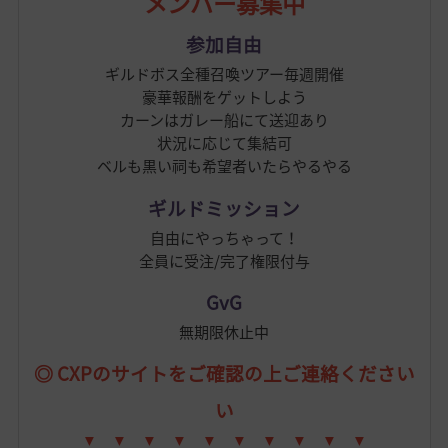
メンバー募集中
参加自由
ギルドボス全種召喚ツアー毎週開催
豪華報酬をゲットしよう
カーンはガレー船にて送迎あり
状況に応じて集結可
ベルも黒い祠も希望者いたらやるやる
ギルドミッション
自由にやっちゃって！
全員に受注/完了権限付与
GvG
無期限休止中
◎ CXPのサイトをご確認の上ご連絡ください
い
▼ ▼ ▼
▼ ▼ ▼
▼ ▼ ▼ ▼