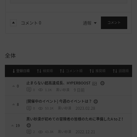
コメント
0
通報
コメント
全体
登録日順
検索順
コメント順
推奨順
話題順
止まらない超高速成長、HYPERBOOST
0
9 日前
0
1.1K
黒い砂漠
[開催中のイベント] 今週のイベントは？
8
2023.02.28
0
53.1K
黒い砂漠
黒い砂漠が初めての冒険者の皆様のために準備したA to Z！
19
2022.12.21
2
43.3K
黒い砂漠