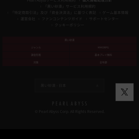
Pearl Abyssサービス利用規約
個人情報処理方針
「黒い砂漠」サービス利用規約
「特定商取引法」及び「資金決済法」に基づく表記
ゲーム基本情報
運営会社
ファンコンテンツガイド
サポートセンター
クッキーポリシー
黒い砂漠
ジャンル
MMORPG
課金形態
基本プレイ無料
対象
全年齢
黒い砂漠 -
日本
© Pearl Abyss Corp. All Rights Reserved.