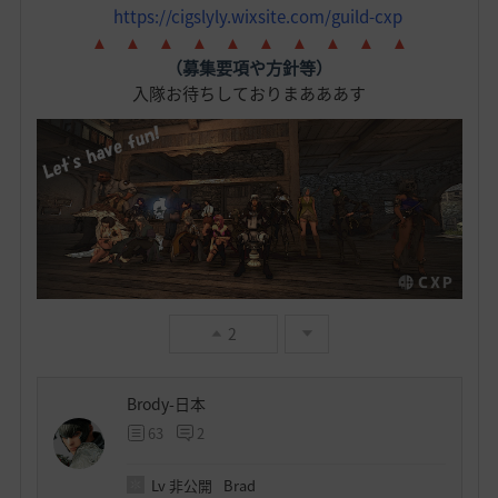
https://cigslyly.wixsite.com/guild-cxp
▲ ▲ ▲ ▲ ▲ ▲ ▲ ▲ ▲ ▲
（募集要項や方針等）
入隊お待ちしておりまあああす
2
Brody-日本
63
2
Lv
非公開
Brad