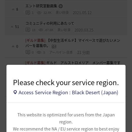
エント研究室動画集
8
2021.05.12
1
32.4K
黒い砂漠
コミュニティの利用にあたって
51
2020.03.25
18
47.8K
黒い砂漠
[ギルド募集]
【中型生活ギルド】マイペースで遊びたいメン
バーを募集中。
0
21 分前
0
5
アーバイン-日本
[ギルド募集]
ギルド アルストロメリア メンバー募集です
0
1 時間前
0
23
フォンバルト
Please check your service region.
[TIP&攻略]
エクレタアクセについて ３１５スタックチャレ
1
Access Service Region : Black Desert (Japan)
2 時間前
2
158
エレメル
[クラス攻略]
[エージェント攻略]イカ流伝承AG：PVE手順
書-2026.8-
0
2 時間前
0
54
イスカス
This website is optimized for users from the Japan
region.
[ギルド募集]
2024年7月にトリニティで起きた事を風化させ
We recommend the NA / EU service region to best enjoy
ない為の仲間を募集しています!
0