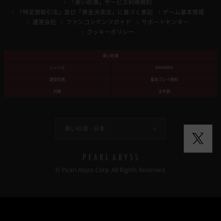
「黒い砂漠」サービス利用規約
「特定商取引法」及び「資金決済法」に基づく表記
ゲーム基本情報
運営会社
ファンコンテンツガイド
サポートセンター
クッキーポリシー
黒い砂漠
ジャンル
MMORPG
課金形態
基本プレイ無料
対象
全年齢
黒い砂漠 -
日本
© Pearl Abyss Corp. All Rights Reserved.