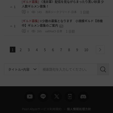
[ギルド募集]
〈浅井軍〉配信を見ながらまったり黒い砂漠 少
人数ギルメン募集！
1
1 日前
0
143
浅井ジークフリード-日本
[ギルド募集]
※少数の募集となります 小規模ギルド【待機
中】ギルメン募集のご案内
1
1 日前
0
265
saltNaCl-日本
1
2
3
4
5
6
7
8
9
10
next
検
索
Pearl Abyssサービス利用規約
個人情報処理方針