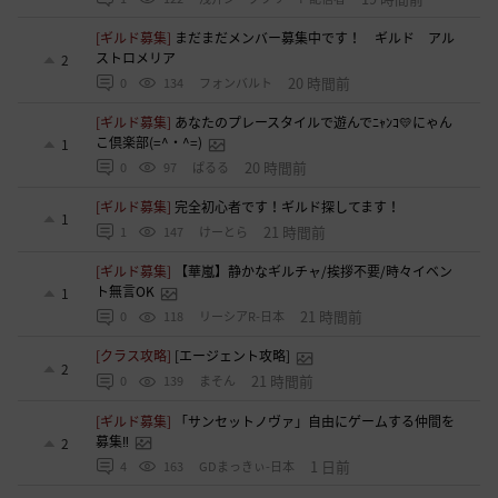
[ギルド募集]
まだまだメンバー募集中です！ ギルド アル
ストロメリア
2
20 時間前
0
134
フォンバルト
[ギルド募集]
あなたのプレースタイルで遊んでﾆｬﾝｺ💛にゃん
こ倶楽部(=^・^=)
1
20 時間前
0
97
ぱるる
[ギルド募集]
完全初心者です！ギルド探してます！
1
21 時間前
1
147
けーとら
[ギルド募集]
【華嵐】静かなギルチャ/挨拶不要/時々イベン
ト無言OK
1
21 時間前
0
118
リーシアR-日本
[クラス攻略]
[エージェント攻略]
2
21 時間前
0
139
まそん
[ギルド募集]
「サンセットノヴァ」自由にゲームする仲間を
募集‼️
2
1 日前
4
163
GDまっきぃ-日本