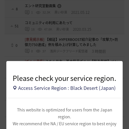
エント研究室動画集
8
2021.05.12
1
32.3K
黒い砂漠
コミュニティの利用にあたって
51
2020.03.25
18
47.8K
黒い砂漠
[意見掲示板]
【検証】HYPERBOOST紹介記事の「攻撃力+防
御力750達成」例を積み上げ計算してみました
0
3 時間前
0
37
浅井ジークフリード配信者
[ギルド募集]
スキル共有・基本無言ギルド【無為無想】メン
バー募集
0
4 時間前
0
38
とりぐな
Please check your service region.
[意見掲示板]
フィードバック構造そのものへの懸念（サイレ
Access Service Region : Black Desert (Japan)
ント離脱と可視化の限界について）
1
5 時間前
1
58
浅井ジークフリード配信者
[ギルド募集]
【TrueWinter】ギルドメンバー募集
2
This website is optimized for users from the Japan
11 時間前
0
66
倉葉
region.
[ギルド募集]
好きなキャラで好きなことを！無言OK挨拶自
We recommend the NA / EU service region to best enjoy
由！基本ソロだけどたまにおしゃべりを楽しんだり(*'ω'*)