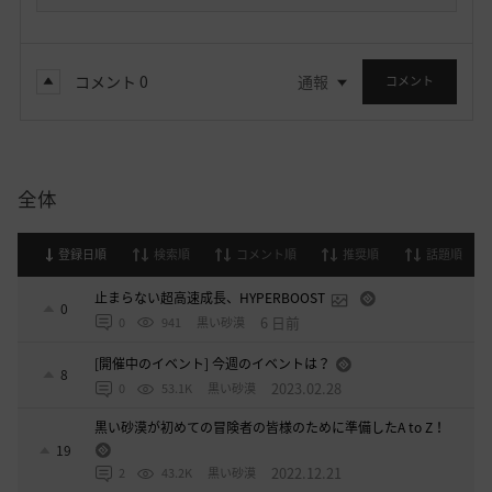
コメント
0
通報
コメント
全体
登録日順
検索順
コメント順
推奨順
話題順
止まらない超高速成長、HYPERBOOST
0
6 日前
0
941
黒い砂漠
[開催中のイベント] 今週のイベントは？
8
2023.02.28
0
53.1K
黒い砂漠
黒い砂漠が初めての冒険者の皆様のために準備したA to Z！
19
2022.12.21
2
43.2K
黒い砂漠