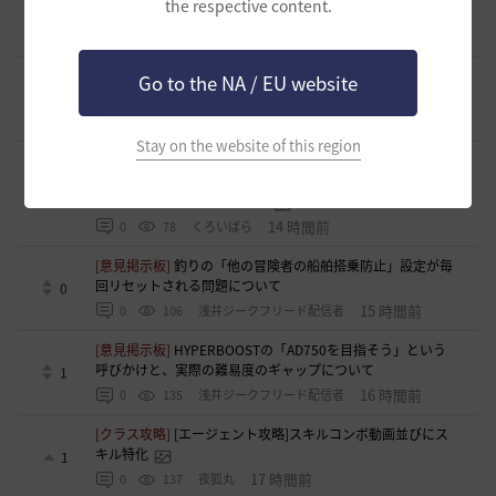
the respective content.
1
【魔弾の射手】で一緒に遊びませんか？
11 時間前
0
75
oすずo
[ギルド募集]
ギルド【Patera】ギルドメンバー募集中！ 初心
Go to the NA / EU website
者復帰者歓迎！！
1
14 時間前
0
128
かぐらBDO
Stay on the website of this region
[ギルド募集]
ギルチャ完全無言推奨・ソロ向けギルド「スト
レイキャッツ」メンバー募集（ギルドボス有・初心者復帰者
1
多数所属・スキル目当て◎）
14 時間前
0
78
くろいばら
[意見掲示板]
釣りの「他の冒険者の船舶搭乗防止」設定が毎
回リセットされる問題について
0
15 時間前
0
106
浅井ジークフリード配信者
[意見掲示板]
HYPERBOOSTの「AD750を目指そう」という
呼びかけと、実際の難易度のギャップについて
1
16 時間前
0
135
浅井ジークフリード配信者
[クラス攻略]
[エージェント攻略]スキルコンボ動画並びにス
キル特化
1
17 時間前
0
137
夜狐丸