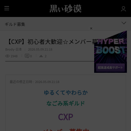
全
体
ギルド募集
【CXP】初心者大歓迎☆メンバー募集再開！
Brody-日本
2026.05.09 21:18
1948
0
2
共有する
お
気
最近の修正日時 :
2026.05.09 21:18
に
入
ゆるくてやわらか
り
なごみ系ギルド
CXP