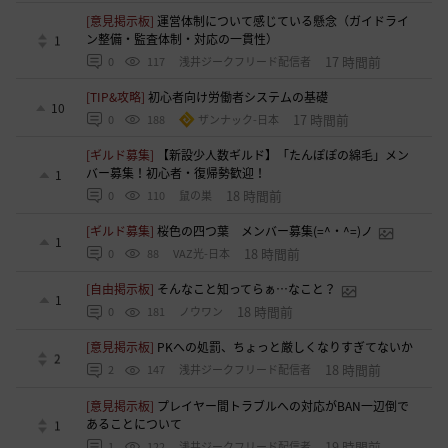
[意見掲示板]
運営体制について感じている懸念（ガイドライ
ン整備・監査体制・対応の一貫性）
1
17 時間前
0
117
浅井ジークフリード配信者
[TIP&攻略]
初心者向け労働者システムの基礎
10
17 時間前
0
188
ザンナック-日本
[ギルド募集]
【新設少人数ギルド】「たんぽぽの綿毛」メン
バー募集！初心者・復帰勢歓迎！
1
18 時間前
0
110
鼠の巣
[ギルド募集]
桜色の四つ葉 メンバー募集(=^・^=)ノ
1
18 時間前
0
88
VAZ光-日本
[自由掲示板]
そんなこと知ってらぁ…なこと？
1
18 時間前
0
181
ノウワン
[意見掲示板]
PKへの処罰、ちょっと厳しくなりすぎてないか
2
18 時間前
2
147
浅井ジークフリード配信者
[意見掲示板]
プレイヤー間トラブルへの対応がBAN一辺倒で
あることについて
1
19 時間前
1
122
浅井ジークフリード配信者