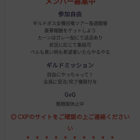
メンバー募集中
参加自由
ギルドボス全種召喚ツアー毎週開催
豪華報酬をゲットしよう
カーンはガレー船にて送迎あり
状況に応じて集結可
ベルも黒い祠も希望者いたらやるやる
ギルドミッション
自由にやっちゃって！
全員に受注/完了権限付与
GvG
無期限休止中
◎ CXPのサイトをご確認の上ご連絡ください
い
▼ ▼ ▼
▼ ▼ ▼
▼ ▼ ▼ ▼