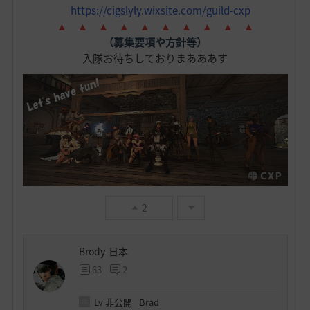
https://cigslyly.wixsite.com/guild-cxp
▲ ▲ ▲ ▲ ▲ ▲ ▲ ▲ ▲ ▲
（募集要項や方針等）
入隊お待ちしておりまあああす
2
Brody-日本
63
2
Lv
非公開
Brad