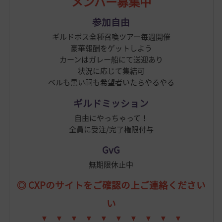
メンバー募集中
参加自由
ギルドボス全種召喚ツアー毎週開催
豪華報酬をゲットしよう
カーンはガレー船にて送迎あり
状況に応じて集結可
ベルも黒い祠も希望者いたらやるやる
ギルドミッション
自由にやっちゃって！
全員に受注/完了権限付与
GvG
無期限休止中
◎ CXPのサイトをご確認の上ご連絡ください
い
▼ ▼ ▼
▼ ▼ ▼
▼ ▼ ▼ ▼