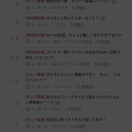
[ギルド募集]
桜色の四つ葉 メンバー募集(=^・^=)ノ
1
9 時間前
0
64
VAZ光-日本
[自由掲示板]
そんなこと知ってらぁ…なこと？
1
9 時間前
0
134
ノウワン
[意見掲示板]
PKへの処罰、ちょっと厳しくなりすぎてないか
2
9 時間前
1
114
浅井ジークフリード配信者
[意見掲示板]
プレイヤー間トラブルへの対応がBAN一辺倒で
あることについて
1
10 時間前
0
93
浅井ジークフリード配信者
[ギルド募集]
まだまだメンバー募集中です！ ギルド アル
ストロメリア
2
11 時間前
0
103
フォンバルト
[ギルド募集]
あなたのプレースタイルで遊んでﾆｬﾝｺ💛にゃん
こ倶楽部(=^・^=)
1
11 時間前
0
78
ぱるる
[ギルド募集]
完全初心者です！ギルド探してます！
1
12 時間前
1
115
けーとら