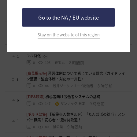
[意見掲示板]
釣りの「他の冒険者の船舶搭乗防止」設定が毎
回リセットされる問題について
0
6 時間前
0
74
浅井ジークフリード配信者
Go to the NA / EU website
[意見掲示板]
HYPERBOOSTの「AD750を目指そう」という
呼びかけと、実際の難易度のギャップについて
1
Stay on the website of this region
7 時間前
0
97
浅井ジークフリード配信者
[クラス攻略]
[エージェント攻略]スキルコンボ動画並びにス
キル特化
1
8 時間前
0
105
夜狐丸
[意見掲示板]
運営体制について感じている懸念（ガイドライ
ン整備・監査体制・対応の一貫性）
1
8 時間前
0
84
浅井ジークフリード配信者
[TIP&攻略]
初心者向け労働者システムの基礎
6
9 時間前
0
147
ザンナック-日本
[ギルド募集]
【新設少人数ギルド】「たんぽぽの綿毛」メン
バー募集！初心者・復帰勢歓迎！
1
9 時間前
0
80
鼠の巣