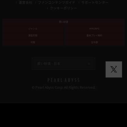
運営会社
ファンコンテンツガイド
サポートセンター
クッキーポリシー
黒い砂漠
ジャンル
MMORPG
課金形態
基本プレイ無料
対象
全年齢
黒い砂漠 -
日本
© Pearl Abyss Corp. All Rights Reserved.