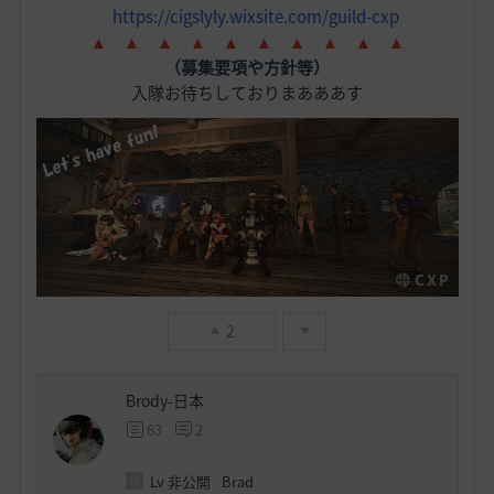
https://cigslyly.wixsite.com/guild-cxp
▲ ▲ ▲ ▲ ▲ ▲ ▲ ▲ ▲ ▲
（募集要項や方針等）
入隊お待ちしておりまあああす
2
Brody-日本
63
2
Lv
非公開
Brad