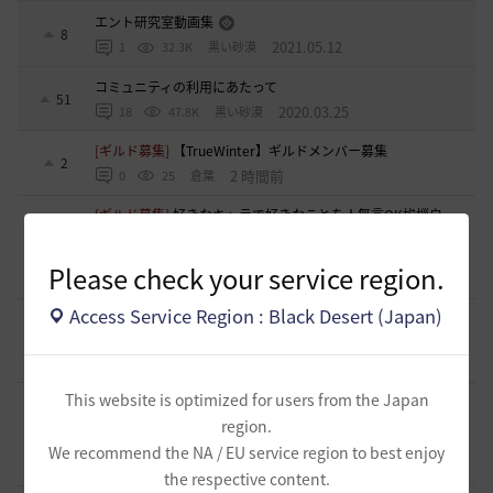
エント研究室動画集
8
2021.05.12
1
32.3K
黒い砂漠
コミュニティの利用にあたって
51
2020.03.25
18
47.8K
黒い砂漠
[ギルド募集]
【TrueWinter】ギルドメンバー募集
2
2 時間前
0
25
倉葉
[ギルド募集]
好きなキャラで好きなことを！無言OK挨拶自
由！基本ソロだけどたまにおしゃべりを楽しんだり(*'ω'*)
1
【魔弾の射手】で一緒に遊びませんか？
Please check your service region.
2 時間前
0
21
oすずo
Access Service Region : Black Desert (Japan)
[ギルド募集]
ギルド【Patera】ギルドメンバー募集中！ 初心
者復帰者歓迎！！
1
5 時間前
0
76
かぐらBDO
This website is optimized for users from the Japan
[ギルド募集]
ギルチャ完全無言推奨・ソロ向けギルド「スト
レイキャッツ」メンバー募集（ギルドボス有・初心者復帰者
region.
1
多数所属・スキル目当て◎）
We recommend the NA / EU service region to best enjoy
5 時間前
0
48
くろいばら
the respective content.