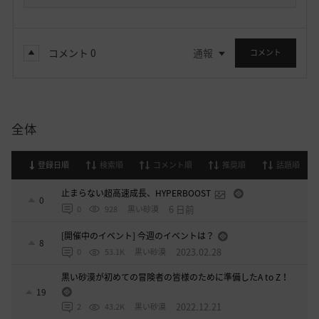
コメント
0
通報
コメント
全体
登録日順
検索順
コメント順
推奨順
話題順
止まらない超高速成長、HYPERBOOST
0
6 日前
0
928
黒い砂漠
[開催中のイベント] 今週のイベントは？
8
2023.02.28
0
53.1K
黒い砂漠
黒い砂漠が初めての冒険者の皆様のために準備したA to Z！
19
2022.12.21
2
43.2K
黒い砂漠