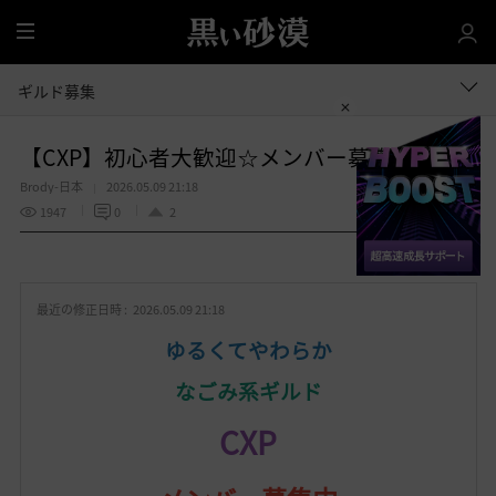
全
体
ギルド募集
【CXP】初心者大歓迎☆メンバー募集再開！
Brody-日本
2026.05.09 21:18
1947
0
2
共有する
お
気
最近の修正日時 :
2026.05.09 21:18
に
入
ゆるくてやわらか
り
なごみ系ギルド
CXP