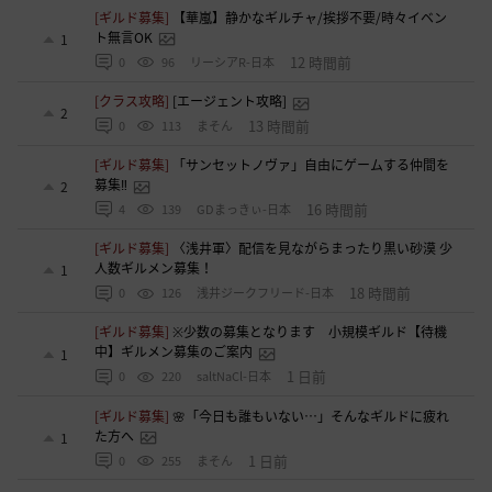
[ギルド募集]
【華嵐】静かなギルチャ/挨拶不要/時々イベン
ト無言OK
1
12 時間前
0
96
リーシアR-日本
[クラス攻略]
[エージェント攻略]
2
13 時間前
0
113
まそん
[ギルド募集]
「サンセットノヴァ」自由にゲームする仲間を
募集‼️
2
16 時間前
4
139
GDまっきぃ-日本
[ギルド募集]
〈浅井軍〉配信を見ながらまったり黒い砂漠 少
人数ギルメン募集！
1
18 時間前
0
126
浅井ジークフリード-日本
[ギルド募集]
※少数の募集となります 小規模ギルド【待機
中】ギルメン募集のご案内
1
1 日前
0
220
saltNaCl-日本
[ギルド募集]
🌸「今日も誰もいない…」そんなギルドに疲れ
た方へ
1
1 日前
0
255
まそん