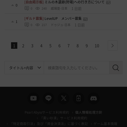
[自由掲示板]
ミルの木遺跡(狩場)への行き方について
0
1 日前
0
240
威璃亜-日本
[ギルド募集]
LevelUP メンバー募集
1
1 日前
0
217
ドゥジュ-日本
1
2
3
4
5
6
7
8
9
10
next
検
索
Pearl Abyssサービス利用規約
個人情報処理方針
「黒い砂漠」サービス利用規約
「特定商取引法」及び「資金決済法」に基づく表記
ゲーム基本情報