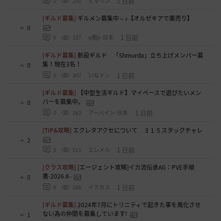
1 日前
0
291
ヒマリン
[ギルド募集]
ギルメン募集中～♪【オルゼキアで薬売り】
0
1 日前
0
327
q鵺p-日本
[ギルド募集]
新設ギルド 「Shmurda」立ち上げメンバー募
集！現在3名！
0
1 日前
0
307
いなドン
[ギルド募集]
【中型生活ギルド】マイペースで遊びたいメン
バーを募集中。
0
1 日前
0
263
アーバイン-日本
[TIP&攻略]
エクレタアクセについて ３１５スタックチャレ
2
1 日前
3
511
エレメル
[クラス攻略]
[エージェント攻略]イカ流伝承AG：PVE手順
書-2026.8-
0
1 日前
0
266
イスカス
[ギルド募集]
2024年7月にトリニティで起きた事を風化させ
ない為の仲間を募集しています!
1