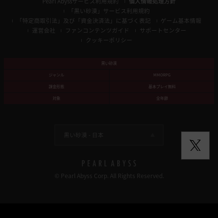
Pearl Abyssサービス利用規約
個人情報処理方針
「黒い砂漠」サービス利用規約
「特定商取引法」及び「資金決済法」に基づく表記
ゲーム基本情報
運営会社
ファンコンテンツガイド
サポートセンター
クッキーポリシー
黒い砂漠
ジャンル
MMORPG
課金形態
基本プレイ無料
対象
全年齢
黒い砂漠 -
日本
© Pearl Abyss Corp. All Rights Reserved.