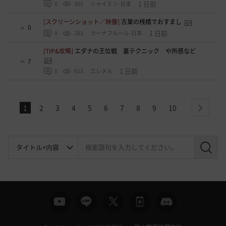
1 日前
0
301
シャイミン-日本
[スクリーンショット／映像]
古巣の桟橋でおすまし
0
1 日前
0
283
ラーナフルール-日本
[TIP&攻略]
エダナの王位戦 裏テクニック や所感など
7
1 日前
0
613
エレメル
1
2
3
4
5
6
7
8
9
10
next
検
索