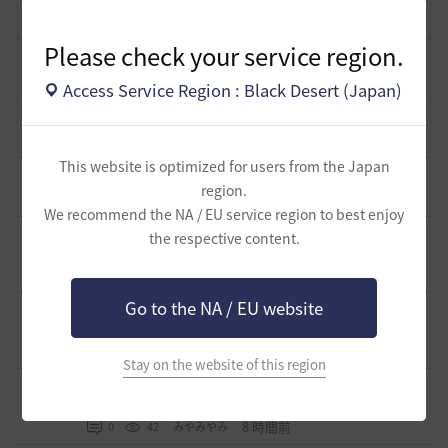
19
2022.12.21
2
43.3K
黒い砂漠
Please check your service region.
エント研究室動画集
8
2021.05.12
1
32.4K
黒い砂漠
Access Service Region : Black Desert (Japan)
コミュニティの利用にあたって
51
2020.03.25
18
47.8K
黒い砂漠
This website is optimized for users from the Japan
[ギルド募集]
【TrueWinter】ギルドメンバー募集
1
region.
4 時間前
0
26
倉葉
We recommend the NA / EU service region to best enjoy
[ファンアート & 創作]
Chat GPT で AI きせかえ （ ちょっと
the respective content.
アレ・・・ ）
0
6 時間前
0
20
ノウワン
Go to the NA / EU website
[ギルド募集]
🏠このゲーム世界にひとり佇む人へ／CASAギ
ルドはメンバー募集中_10.08.26
0
6 時間前
0
30
ァォ-日本
Stay on the website of this region
[ギルド募集]
経験不問！らびっとかんぱにー新入社員募集
中！
0
8 時間前
0
42
みやみやみ