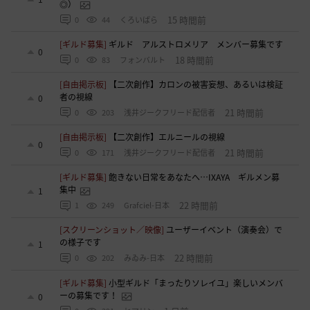
◎）
15 時間前
0
44
くろいばら
[ギルド募集]
ギルド アルストロメリア メンバー募集です
0
18 時間前
0
83
フォンバルト
[自由掲示板]
【二次創作】カロンの被害妄想、あるいは検証
者の視線
0
21 時間前
0
203
浅井ジークフリード配信者
[自由掲示板]
【二次創作】エルニールの視線
0
21 時間前
0
171
浅井ジークフリード配信者
[ギルド募集]
飽きない日常をあなたへ…IXAYA ギルメン募
集中
1
22 時間前
1
249
Grafciel-日本
[スクリーンショット／映像]
ユーザーイベント（演奏会）で
の様子です
1
22 時間前
0
202
みゐみ-日本
[ギルド募集]
小型ギルド「まったりソレイユ」楽しいメンバ
ーの募集です！
0