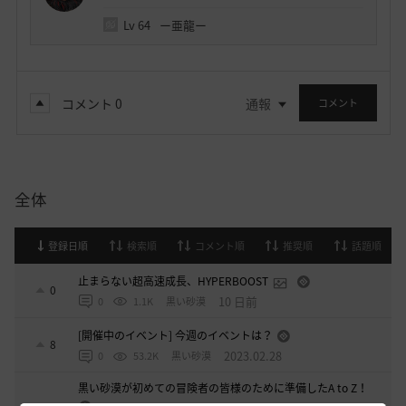
Lv
64
ー亜龍ー
コメント
0
通報
コメント
全体
登録日順
検索順
コメント順
推奨順
話題順
止まらない超高速成長、HYPERBOOST
0
10 日前
0
1.1K
黒い砂漠
[開催中のイベント] 今週のイベントは？
8
2023.02.28
0
53.2K
黒い砂漠
黒い砂漠が初めての冒険者の皆様のために準備したA to Z！