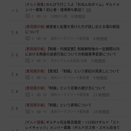
[ギルド募集]
のんびり行こうよ「おねんねタイム」ギルドメ
ンバー募集！初心者・復帰勢も歓迎！
1
8 時間前
0
32
22時から酒
[意見掲示板]
被害者と処置を受けた方が話し合える場の新設
について
6
8 時間前
0
59
浅井ジークフリード配信者
[意見掲示板]
【制裁・内規変更】制裁解除後の一定期間以内
における再度の迷惑行為についての制裁基準変更について
0
9 時間前
0
57
すかいてんぷる店長-日本
[意見掲示板]
【意見】「制裁」という表記の見直しについて
4
9 時間前
0
52
浅井ジークフリード配信者
[意見掲示板]
「制裁」という言葉の選び方について
4
11 時間前
0
50
浅井ジークフリード配信者
[意見掲示板]
「制裁」という表現について
5
14 時間前
0
75
浅井ジークフリード配信者
[ギルド募集]
ギルチャ完全無言推奨・ソロ向けギルド「スト
レイキャッツ」メンバー募集（ギルドボス有・スキル目当て
1