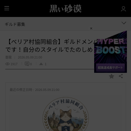
全
体
ギルド募集
【べリア村協同組合】ギルドメンバー大募集
です！自分のスタイルでたのしめます！！
亜龍
2026.05.09 21:00
1917
0
1
共有する
お
気
最近の修正日時 :
2026.05.09 21:00
に
入
り