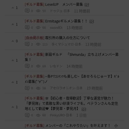
[ギルド募集]
LevelUP メンバー募集
1
11 時間前
0
50
ドゥジュ-日本
[ギルド募集]
Ermitageギルメン募集！！
1
13 時間前
0
66
swordEX
[自由掲示板]
取引所の購入の仕方について
0
13 時間前
2
113
歩くマシュマロ-日本
[ギルド募集]
新設ギルド 「Shmurda」立ち上げメンバー募
集！
1
14 時間前
0
69
いなドン
[ギルド募集]
~各PTｺﾝﾃﾝﾂも楽しむ~【あせろらじゅーす】ｷﾞﾙ
ﾒﾝ募集(ﾟ∀ﾟ)ノ
1
19 時間前
0
58
アセロラオニオン-日本
[ギルド募集]
🌸【初心者・復帰歓迎】丁寧な運営が魅力！
「夢見隊」で素敵な黒い砂漠ライフを。ベテランさんも定住
1
地として歓迎💖【夢見草・夢見月】
1 日前
0
68
PinkyURO-日本
[ギルド募集]
メンバーの「これやりたい」を叶えます！ 小