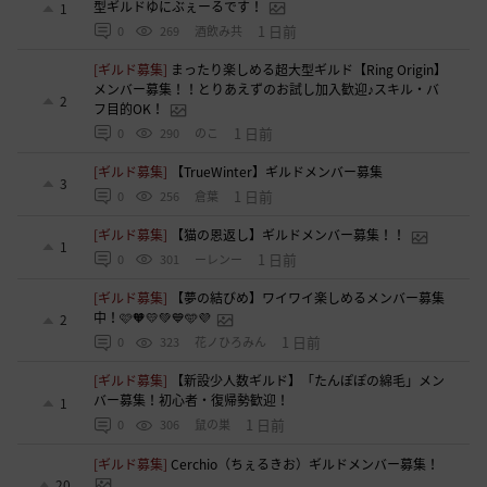
型ギルドゆにぶぇーるです！
1
1 日前
0
269
酒飲み共
[ギルド募集]
まったり楽しめる超大型ギルド【Ring Origin】
メンバー募集！！とりあえずのお試し加入歓迎♪スキル・バ
2
フ目的OK！
1 日前
0
290
のこ
[ギルド募集]
【TrueWinter】ギルドメンバー募集
3
1 日前
0
256
倉葉
[ギルド募集]
【猫の恩返し】ギルドメンバー募集！！
1
1 日前
0
301
ーレンー
[ギルド募集]
【夢の結びめ】ワイワイ楽しめるメンバー募集
中！🩷🧡💛💚💙🩵💜
2
1 日前
0
323
花ノひろみん
[ギルド募集]
【新設少人数ギルド】「たんぽぽの綿毛」メン
バー募集！初心者・復帰勢歓迎！
1
1 日前
0
306
鼠の巣
[ギルド募集]
Cerchio（ちぇるきお）ギルドメンバー募集！
20