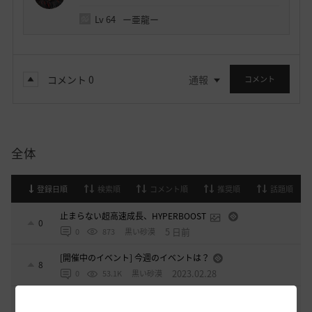
Lv
64
ー亜龍ー
コメント
0
通報
コメント
全体
登録日順
検索順
コメント順
推奨順
話題順
止まらない超高速成長、HYPERBOOST
0
5 日前
0
873
黒い砂漠
[開催中のイベント] 今週のイベントは？
8
2023.02.28
0
53.1K
黒い砂漠
黒い砂漠が初めての冒険者の皆様のために準備したA to Z！