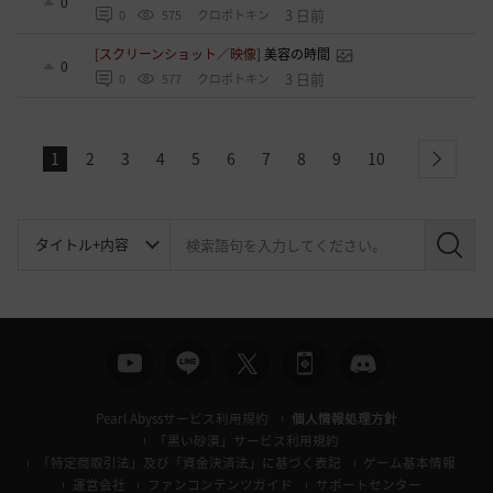
0
3 日前
0
575
クロポトキン
[スクリーンショット／映像]
美容の時間
0
3 日前
0
577
クロポトキン
1
2
3
4
5
6
7
8
9
10
next
検
索
Pearl Abyssサービス利用規約
個人情報処理方針
「黒い砂漠」サービス利用規約
「特定商取引法」及び「資金決済法」に基づく表記
ゲーム基本情報
運営会社
ファンコンテンツガイド
サポートセンター