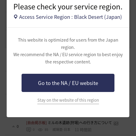
19
Please check your service region.
2022.12.21
2
43.2K
黒い砂漠
Access Service Region : Black Desert (Japan)
エント研究室動画集
8
2021.05.12
1
32.3K
黒い砂漠
コミュニティの利用にあたって
51
This website is optimized for users from the Japan
2020.03.25
18
47.8K
黒い砂漠
region.
[ギルド募集]
〈浅井軍〉配信を見ながらまったり黒い砂漠 少
We recommend the NA / EU service region to best enjoy
人数ギルメン募集！
0
the respective content.
2 時間前
0
7
浅井ジークフリード-日本
[ギルド募集]
※少数の募集となります 小規模ギルド【待機
中】ギルメン募集のご案内
Go to the NA / EU website
1
9 時間前
0
56
saltNaCl-日本
[ギルド募集]
🌸「今日も誰もいない…」そんなギルドに疲れ
Stay on the website of this region
た方へ
1
9 時間前
0
65
まそん
[自由掲示板]
ミルの木遺跡(狩場)への行き方について
0
11 時間前
0
85
威璃亜-日本