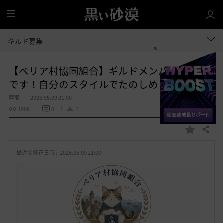
全
体
ギルド募集
【べリア村協同組合】ギルドメンバー大募集
です！自分のスタイルでたのしめます！！
亜龍
2026.05.09 21:00
1908
0
1
共有する
お
気
最近の修正日時 :
2026.05.09 21:00
に
入
り