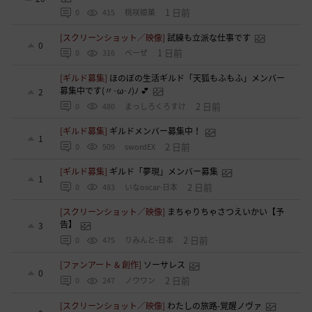
1 日前
0
415
桃咲姫菓
[スクリーンショット／映像]
試練も立派な仕事です
0
1 日前
0
316
べーぜ
[ギルド募集]
ほのぼの生活ギルド「天狐もふもふ」メンバー
募集中です(〃･ω･ﾉ)ﾉ 💕
2
2 日前
0
480
まっしろくろすけ
[ギルド募集]
ギルドメンバー募集中！
1
2 日前
0
509
swordEX
[ギルド募集]
ギルド「夢現」メンバー募集
1
2 日前
0
483
いなoscar-日本
[スクリーンショット／映像]
まちゃりちゃさつえいかい【予
告】
3
2 日前
0
475
りみんと-日本
[ファンアート & 創作]
ソーサレス
0
2 日前
0
247
ノウワン
[スクリーンショット／映像]
わたしの旅路-覚醒ノヴァ