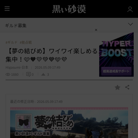
全
体
ギルド募集
#ギルド
#拠点戦
【夢の結びめ】ワイワイ楽しめるメンバー募
集中！🩷🧡💛💚💙🩵💜
Higasumi-日本
2026.05.09 17:49
1880
0
3
共有する
お
気
最近の修正日時 :
2026.05.09 17:49
に
入
り