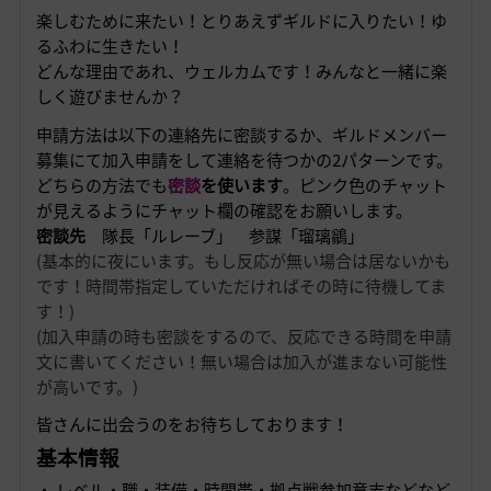
楽しむために来たい！とりあえずギルドに入りたい！ゆ
るふわに生きたい！
どんな理由であれ、ウェルカムです！みんなと一緒に楽
しく遊びませんか？
申請方法は以下の連絡先に密談するか、ギルドメンバー
募集にて加入申請をして連絡を待つかの2パターンです。
どちらの方法でも
密談
を使います
。ピンク色のチャット
が見えるようにチャット欄の確認をお願いします。
密談先
隊長「ルレーブ」 参謀「瑠璃鶲」
(基本的に夜にいます。もし反応が無い場合は居ないかも
です！時間帯指定していただければその時に待機してま
す！)
(加入申請の時も密談をするので、反応できる時間を申請
文に書いてください！無い場合は加入が進まない可能性
が高いです。)
皆さんに出会うのをお待ちしております！
基本情報
・ レベル・職・装備・時間帯・拠点戦参加意志などなど