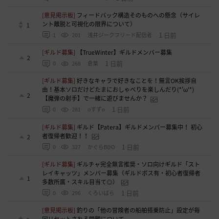
[意見掲示板]
フィードバック構造そのものへの懸念（サイレ
ント離脱と可視化の限界について）
1
1 日前
1
201
浅井ジークフリード配信者
[ギルド募集]
【TrueWinter】ギルドメンバー募集
2
1 日前
0
268
倉葉
[ギルド募集]
好きなキャラで好きなことを！無言OK挨拶自
由！基本ソロだけどたまにおしゃべりを楽しんだり(*'ω'*)
2
【魔弾の射手】で一緒に遊びませんか？
1 日前
0
281
oすずo
[ギルド募集]
ギルド【Patera】ギルドメンバー募集中！ 初心
者復帰者歓迎！！
2
1 日前
0
327
かぐらBDO
[ギルド募集]
ギルチャ完全無言推奨・ソロ向けギルド「スト
レイキャッツ」メンバー募集（ギルドボス有・初心者復帰者
1
多数所属・スキル目当て◎）
1 日前
0
296
くろいばら
[意見掲示板]
釣りの「他の冒険者の船舶搭乗防止」設定が毎
回リセットされる問題について