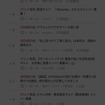
15 時間前
0
189
無敵で踊り狂う女
[ギルド募集]
新設ギルド 「Shmurda」立ち上げメンバー募
集！
0
17 時間前
0
120
いなドン
[自由掲示板]
デヴォレカアクセサリーの使い道
0
20 時間前
0
224
tanupon
[意見掲示板]
「先に見つけて丁寧に見る」は本気か、恒例の
挨拶文か
0
20 時間前
1
137
浅井ジークフリード配信者
[ギルド募集]
【サンセットノヴァ】敷居が低い生活系(航海)
ギルド お気楽に冒険メンバー募集中♫
0
1 日前
0
120
Iroly-日本
[意見掲示板]
【検証】HYPERBOOST紹介記事の「攻撃力+防
御力750達成」例を積み上げ計算してみました
1
1 日前
0
150
浅井ジークフリード配信者
[ギルド募集]
スキル共有・基本無言ギルド【無為無想】メン
バー募集
0
1 日前
0
217
とりぐな