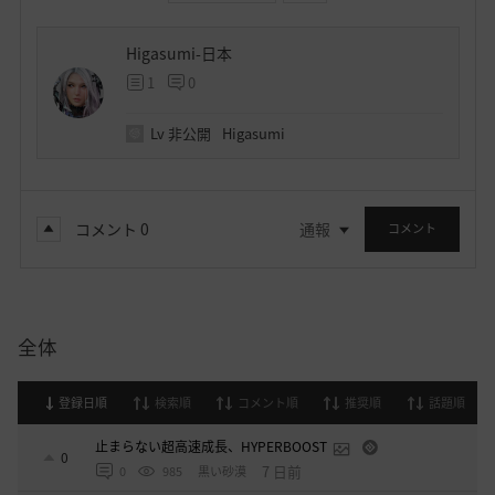
Higasumi-日本
1
0
Lv
非公開
Higasumi
コメント
0
通報
コメント
全体
登録日順
検索順
コメント順
推奨順
話題順
止まらない超高速成長、HYPERBOOST
0
7 日前
0
985
黒い砂漠