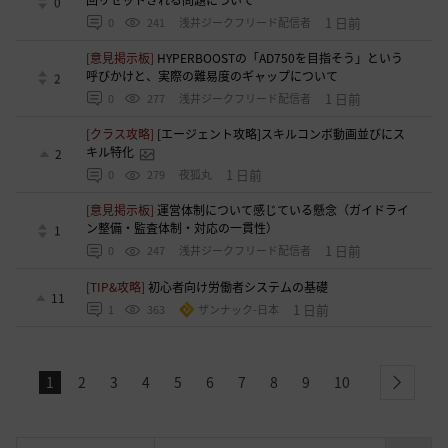
0
1 日前
0
241
浅井ジークフリード配信者
[意見掲示板]
HYPERBOOSTの「AD750を目指そう」という
呼びかけと、実際の難易度のギャップについて
2
1 日前
0
277
浅井ジークフリード配信者
[クラス攻略]
[エージェント攻略]スキルコンボ動画並びにス
キル特化
2
1 日前
0
279
夜狐丸
[意見掲示板]
運営体制について感じている懸念（ガイドライ
ン整備・監査体制・対応の一貫性）
1
1 日前
0
247
浅井ジークフリード配信者
[TIP&攻略]
初心者向け労働者システムの基礎
11
1 日前
1
363
ザンナック-日本
1
2
3
4
5
6
7
8
9
10
next