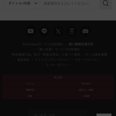
検
索
Pearl Abyssサービス利用規約
個人情報処理方針
「黒い砂漠」サービス利用規約
「特定商取引法」及び「資金決済法」に基づく表記
ゲーム基本情報
運営会社
ファンコンテンツガイド
サポートセンター
クッキーポリシー
黒い砂漠
ジャンル
MMORPG
課金形態
基本プレイ無料
対象
全年齢
黒い砂漠 -
日本