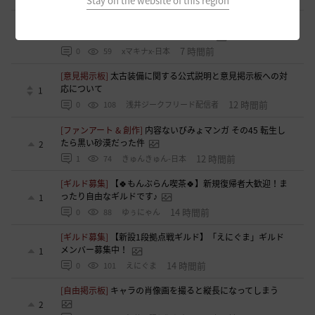
Stay on the website of this region
[ギルド募集]
【クラバート】初心者、復帰、ベテラン、移
籍、チャットが苦手な方も歓迎致します
0
7 時間前
0
59
xマキナx-日本
[意見掲示板]
太古装備に関する公式説明と意見掲示板への対
応について
1
12 時間前
0
108
浅井ジークフリード配信者
[ファンアート & 創作]
内容ないびみょマンガ その45 転生し
たら黒い砂漠だった件
2
12 時間前
1
74
きゅんきゅん-日本
[ギルド募集]
【🍀もんぶらん喫茶🍀】新規復帰者大歓迎！ま
ったり自由なギルドです♪
1
14 時間前
0
88
ゆぅにゃん
[ギルド募集]
【新設1段拠点戦ギルド】「えにぐま」ギルド
メンバー募集中！
1
14 時間前
0
101
えにぐま
[自由掲示板]
キャラの肖像画を撮ると縦長になってしまう
2