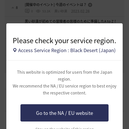
[開催中のイベント] 今週のイベントは？
8
2023.02.28
0
53.1K
黒い砂漠
黒い砂漠が初めての冒険者の皆様のために準備したA to Z！
19
2022.12.21
2
43.2K
黒い砂漠
Please check your service region.
エント研究室動画集
8
Access Service Region : Black Desert (Japan)
2021.05.12
1
32.3K
黒い砂漠
コミュニティの利用にあたって
51
2020.03.25
18
47.8K
黒い砂漠
This website is optimized for users from the Japan
[ギルド募集]
小型ギルド【KeepOn】ギルメン募集です
region.
0
6 時間前
0
86
シアラナーザ-日本
We recommend the NA / EU service region to best enjoy
the respective content.
[ギルド募集]
◇🔶【SOLATIO】メンバー募集!新規復帰者さん
も歓迎！🔶◇
0
6 時間前
0
68
たりほー-日本
Go to the NA / EU website
[ギルド募集]
【夢の結びめ】ワイワイ楽しめるメンバー募集
中！🩷🧡💛💚💙🩵💜
0
7 時間前
0
67
花ノひろみん