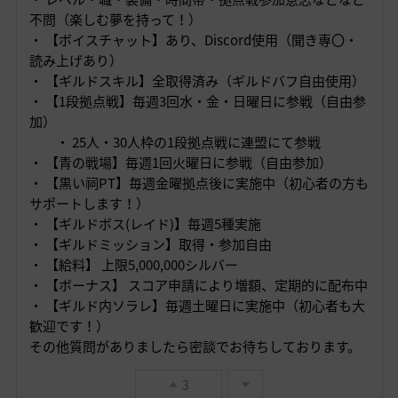
不問（楽しむ夢を持って！）
・ 【ボイスチャット】あり、Discord使用（聞き専〇・
読み上げあり）
・ 【ギルドスキル】全取得済み（ギルドバフ自由使用）
・ 【1段拠点戦】毎週3回水・金・日曜日に参戦（自由参
加）
・ 25人・30人枠の1段拠点戦に
連盟にて参戦
・ 【青の戦場】毎週1回火曜日に参戦（自由参加）
・ 【黒い祠PT】毎週金曜拠点後に実施中（初心者の方も
サポートします！）
・ 【ギルドボス(レイド)】毎週5種実施
・ 【ギルドミッション】取得・参加自由
・ 【給料】 上限5,000,000シルバー
・ 【ボーナス】 スコア申請により増額、定期的に配布中
・ 【ギルド内ソラレ】毎週土曜日に実施中（初心者も大
歓迎です！）
その他質問がありましたら密談でお待ちしております。
3