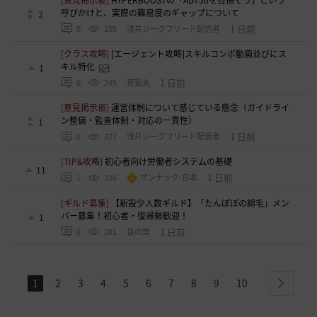
呼びかけと、実際の難易度のギャップについて
2
1 日前
0
255
浅井ジークフリード配信者
[クラス攻略]
[エージェント攻略]スキルコンボ動画並びにス
キル特化
1
1 日前
0
245
夜狐丸
[意見掲示板]
運営体制について感じている懸念（ガイドライ
ン整備・監査体制・対応の一貫性）
1
1 日前
0
227
浅井ジークフリード配信者
[TIP&攻略]
初心者向け労働者システムの基礎
11
1 日前
1
336
ザンナック-日本
[ギルド募集]
【新設少人数ギルド】「たんぽぽの綿毛」メン
バー募集！初心者・復帰勢歓迎！
1
1 日前
0
281
鼠の巣
1
2
3
4
5
6
7
8
9
10
next