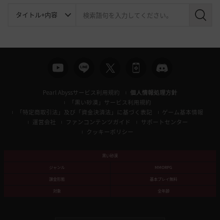
検
索
Pearl Abyssサービス利用規約
個人情報処理方針
「黒い砂漠」サービス利用規約
「特定商取引法」及び「資金決済法」に基づく表記
ゲーム基本情報
運営会社
ファンコンテンツガイド
サポートセンター
クッキーポリシー
黒い砂漠
ジャンル
MMORPG
課金形態
基本プレイ無料
対象
全年齢