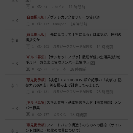
0
11 時間前
0
81
いなドン
[自由掲示板]
デヴォレカアクセサリーの使い道
0
14 時間前
0
172
tanupon
[意見掲示板]
「先に見つけて丁寧に見る」は本気か、恒例の
挨拶文か
0
14 時間前
1
103
浅井ジークフリード配信者
[ギルド募集]
【サンセットノヴァ】敷居が低い生活系(航海)
ギルド お気楽に冒険メンバー募集中♫
0
18 時間前
0
93
Iroly-日本
[意見掲示板]
【検証】HYPERBOOST紹介記事の「攻撃力+防
御力750達成」例を積み上げ計算してみました
1
23 時間前
0
131
浅井ジークフリード配信者
[ギルド募集]
スキル共有・基本無言ギルド【無為無想】メン
バー募集
0
23 時間前
0
177
とりぐな
[意見掲示板]
フィードバック構造そのものへの懸念（サイレ
ント離脱と可視化の限界について）
1