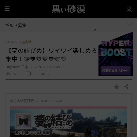
全
体
ギルド募集
#ギルド
#拠点戦
【夢の結びめ】ワイワイ楽しめるメンバー募
集中！🩷🧡💛💚💙🩵💜
Higasumi-日本
2026.05.09 17:49
1879
0
3
共有する
お
気
最近の修正日時 :
2026.05.09 17:49
に
入
り