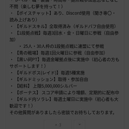
不問（楽しむ夢を持って！）
・ 【ボイスチャット】あり、Discord使用（聞き専〇・
読み上げあり）
・ 【ギルドスキル】全取得済み（ギルドバフ自由使用）
・ 【1段拠点戦】毎週3回水・金・日曜日に参戦（自由参
加）
・ 25人・30人枠の1段拠点戦に
連盟にて参戦
・ 【青の戦場】毎週1回火曜日に参戦（自由参加）
・ 【黒い祠PT】毎週金曜拠点後に実施中（初心者の方も
サポートします！）
・ 【ギルドボス(レイド)】毎週5種実施
・ 【ギルドミッション】取得・参加自由
・ 【給料】 上限5,000,000シルバー
・ 【ボーナス】 スコア申請により増額、定期的に配布中
・ 【ギルド内ソラレ】毎週土曜日に実施中（初心者も大
歓迎です！）
その他質問がありましたら密談でお待ちしております。
3