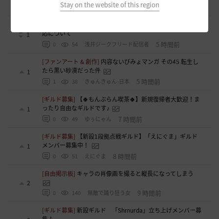
Stay on the website of this region
38 分前
0
7
xマキナx-日本
[意見掲示板]
太古装備に関する公式説明と意見掲示板への対
応について
1
5 時間前
0
54
浅井ジークフリード配信者
[ファンアート & 創作]
内容ないびみょマンガ その45 転生し
たら黒い砂漠だった件
1
5 時間前
1
38
きゅんきゅん-日本
[ギルド募集]
【🍀もんぶらん喫茶🍀】新規復帰者大歓迎！ま
ったり自由なギルドです♪
1
7 時間前
0
49
ゆぅにゃん
[ギルド募集]
【新設1段拠点戦ギルド】「えにぐま」ギルド
メンバー募集中！
1
8 時間前
0
51
えにぐま
[自由掲示板]
キャラの肖像画を撮ると縦長になってしまう
2
9 時間前
0
140
無敵で踊り狂う女
[ギルド募集]
新設ギルド 「Shmurda」立ち上げメンバー募
集！