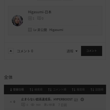
Higasumi-日本
1
0
Lv
非公開
Higasumi
コメント
0
通報
コメント
全体
登録日順
検索順
コメント順
推奨順
話題順
止まらない超高速成長、HYPERBOOST
0
7 日前
0
969
黒い砂漠