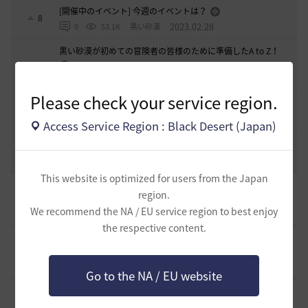
[開催中のイベント] 今週のイベントは？
8
2023.02.28
0
53.1K
黒い砂漠
黒い砂漠が初めての冒険者の皆様のために準備したA to Z！
19
2022.12.21
2
43.2K
黒い砂漠
Please check your service region.
エント研究室動画集
8
2021.05.12
1
32.3K
黒い砂漠
Access Service Region : Black Desert (Japan)
コミュニティの利用にあたって
51
2020.03.25
18
47.8K
黒い砂漠
This website is optimized for users from the Japan
[ギルド募集]
◇🔶【SOLATIO】メンバー募集!新規復帰者さん
region.
も歓迎！🔶◇
0
We recommend the NA / EU service region to best enjoy
1 分前
0
1
たりほー-日本
the respective content.
[ギルド募集]
【夢の結びめ】ワイワイ楽しめるメンバー募集
中！🩷🧡💛💚💙🩵💜
0
30 分前
0
7
花ノひろみん
Go to the NA / EU website
[ギルド募集]
【クラバート】初心者、復帰、ベテラン、移
籍、チャットが苦手な方も歓迎致します
0