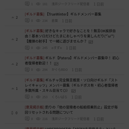
1 日前
1
181
浅井ジークフリード配信者
[ギルド募集]
【TrueWinter】ギルドメンバー募集
2
1 日前
0
234
倉葉
[ギルド募集]
好きなキャラで好きなことを！無言OK挨拶自
由！基本ソロだけどたまにおしゃべりを楽しんだり(*'ω'*)
2
【魔弾の射手】で一緒に遊びませんか？
1 日前
0
245
oすずo
[ギルド募集]
ギルド【Patera】ギルドメンバー募集中！ 初心
者復帰者歓迎！！
2
1 日前
0
294
かぐらBDO
[ギルド募集]
ギルチャ完全無言推奨・ソロ向けギルド「スト
レイキャッツ」メンバー募集（ギルドボス有・初心者復帰者
1
多数所属・スキル目当て◎）
1 日前
0
253
くろいばら
[意見掲示板]
釣りの「他の冒険者の船舶搭乗防止」設定が毎
回リセットされる問題について
0
1 日前
0
216
浅井ジークフリード配信者
[意見掲示板]
HYPERBOOSTの「AD750を目指そう」という