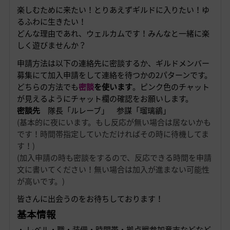
楽しむために来たい！とりあえずギルドに入りたい！ゆ
るふわに生きたい！
どんな理由であれ、ウェルカムです！みんなと一緒に楽
しく遊びませんか？
申請方法は以下の連絡先に密談するか、ギルドメンバー
募集にて加入申請をして連絡を待つかの2パターンです。
どちらの方法でも
密談
を使います
。ピンク色のチャット
が見えるようにチャット欄の確認をお願いします。
密談先
隊長「ルレーブ」 参謀「瑠璃鶲」
(基本的に夜にいます。もし反応が無い場合は居ないかも
です！時間帯指定していただければその時に待機してま
す！)
(加入申請の時も密談をするので、反応できる時間を申請
文に書いてください！無い場合は加入が進まない可能性
が高いです。)
皆さんに出会うのをお待ちしております！
基本情報
・ レベル・職・装備・時間帯・拠点戦参加意志などなど