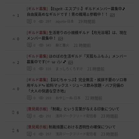
[ギルド募集]
【Esprit -エスプリ-】ギルドメンバー募集中🎵
自由度高めなギルドです！青の戦場⚓参戦中！！
1
19 時間前
0
297
aquria-日本
[ギルド募集]
生活寄りの小規模ギルド【月光浴場】は、現在
メンバー募集中！
0
21 時間前
0
343
柳と篝火
[ギルド募集]
ほのぼの生活ギルド「天狐もふもふ」メンバー
募集中です(〃･ω･ﾉ)ﾉ 💕
2
21 時間前
0
316
まっしろくろすけ
[ギルド募集]
【はむちゃっぷ】完全無言・挨拶不要のソロ専
用ギルド🐾 給料マックス・ジュース飲み放題・バフ完備の
0
「大人の快適な空き地」
22 時間前
0
293
おやじーぬ-日本
[意見掲示板]
「制裁」という言葉が与える印象について
6
23 時間前
0
291
浅井ジークフリード配信者
[意見掲示板]
制裁措置における透明性の確保について
6
23 時間前
0
257
浅井ジークフリード配信者