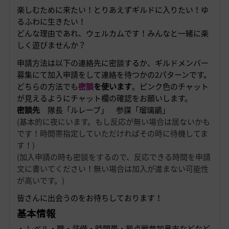
楽しむために来たい！とりあえずギルドに入りたい！ゆ
るふわに生きたい！
どんな理由であれ、ウェルカムです！みんなと一緒に楽
しく遊びませんか？
申請方法は以下の連絡先に密談するか、ギルドメンバー
募集にて加入申請をして連絡を待つかの2パターンです。
どちらの方法でも
密談
を使います
。ピンク色のチャット
が見えるようにチャット欄の確認をお願いします。
密談先
隊長「ルレーブ」 参謀「瑠璃鶲」
(基本的に夜にいます。もし反応が無い場合は居ないかも
です！時間帯指定していただければその時に待機してま
す！)
(加入申請の時も密談をするので、反応できる時間を申請
文に書いてください！無い場合は加入が進まない可能性
が高いです。)
皆さんに出会うのをお待ちしております！
基本情報
・ レベル・職・装備・時間帯・拠点戦参加意志などなど