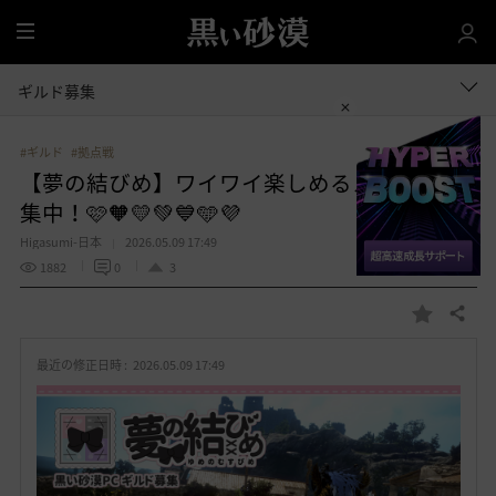
全
体
ギルド募集
#ギルド
#拠点戦
【夢の結びめ】ワイワイ楽しめるメンバー募
集中！🩷🧡💛💚💙🩵💜
Higasumi-日本
2026.05.09 17:49
1882
0
3
共有する
お
気
最近の修正日時 :
2026.05.09 17:49
に
入
り