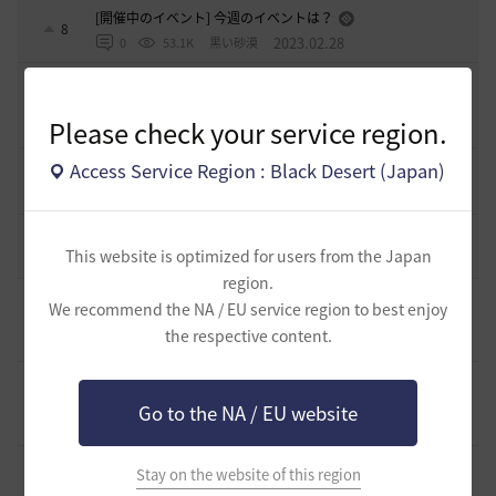
[開催中のイベント] 今週のイベントは？
8
2023.02.28
0
53.1K
黒い砂漠
黒い砂漠が初めての冒険者の皆様のために準備したA to Z！
19
Please check your service region.
2022.12.21
2
43.3K
黒い砂漠
Access Service Region : Black Desert (Japan)
エント研究室動画集
8
2021.05.12
1
32.4K
黒い砂漠
コミュニティの利用にあたって
51
This website is optimized for users from the Japan
2020.03.25
18
47.8K
黒い砂漠
region.
[ギルド募集]
ギルメン募集中～♪【オルゼキアで薬売り】
We recommend the NA / EU service region to best enjoy
0
the respective content.
19 分前
0
17
q鵺p-日本
[ギルド募集]
新設ギルド 「Shmurda」立ち上げメンバー募
集！現在3名！
0
Go to the NA / EU website
19 分前
0
18
いなドン
[ギルド募集]
【中型生活ギルド】マイペースで遊びたいメン
Stay on the website of this region
バーを募集中。
0