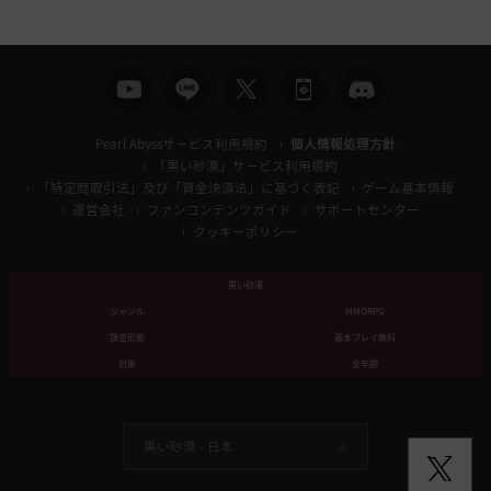
索
Pearl Abyssサービス利用規約
個人情報処理方針
「黒い砂漠」サービス利用規約
「特定商取引法」及び「資金決済法」に基づく表記
ゲーム基本情報
運営会社
ファンコンテンツガイド
サポートセンター
クッキーポリシー
黒い砂漠
ジャンル
MMORPG
課金形態
基本プレイ無料
対象
全年齢
黒い砂漠 -
日本