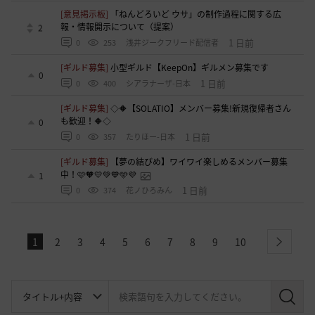
[意見掲示板]
「ねんどろいど ウサ」の制作過程に関する広
報・情報開示について（提案）
2
1 日前
0
253
浅井ジークフリード配信者
[ギルド募集]
小型ギルド【KeepOn】ギルメン募集です
0
1 日前
0
400
シアラナーザ-日本
[ギルド募集]
◇🔶【SOLATIO】メンバー募集!新規復帰者さん
も歓迎！🔶◇
0
1 日前
0
357
たりほー-日本
[ギルド募集]
【夢の結びめ】ワイワイ楽しめるメンバー募集
中！🩷🧡💛💚💙🩵💜
1
1 日前
0
374
花ノひろみん
1
2
3
4
5
6
7
8
9
10
next
検