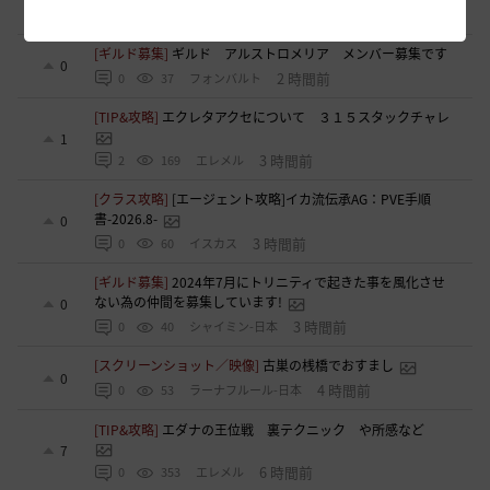
1 時間前
0
21
アーバイン-日本
[ギルド募集]
ギルド アルストロメリア メンバー募集です
0
2 時間前
0
37
フォンバルト
[TIP&攻略]
エクレタアクセについて ３１５スタックチャレ
1
3 時間前
2
169
エレメル
[クラス攻略]
[エージェント攻略]イカ流伝承AG：PVE手順
書-2026.8-
0
3 時間前
0
60
イスカス
[ギルド募集]
2024年7月にトリニティで起きた事を風化させ
ない為の仲間を募集しています!
0
3 時間前
0
40
シャイミン-日本
[スクリーンショット／映像]
古巣の桟橋でおすまし
0
4 時間前
0
53
ラーナフルール-日本
[TIP&攻略]
エダナの王位戦 裏テクニック や所感など
7
6 時間前
0
353
エレメル