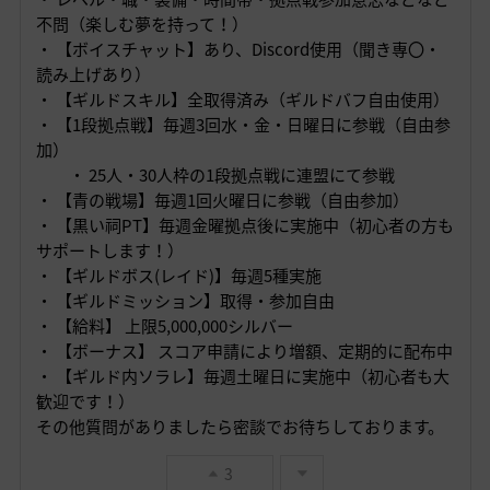
不問（楽しむ夢を持って！）
・ 【ボイスチャット】あり、Discord使用（聞き専〇・
読み上げあり）
・ 【ギルドスキル】全取得済み（ギルドバフ自由使用）
・ 【1段拠点戦】毎週3回水・金・日曜日に参戦（自由参
加）
・ 25人・30人枠の1段拠点戦に
連盟にて参戦
・ 【青の戦場】毎週1回火曜日に参戦（自由参加）
・ 【黒い祠PT】毎週金曜拠点後に実施中（初心者の方も
サポートします！）
・ 【ギルドボス(レイド)】毎週5種実施
・ 【ギルドミッション】取得・参加自由
・ 【給料】 上限5,000,000シルバー
・ 【ボーナス】 スコア申請により増額、定期的に配布中
・ 【ギルド内ソラレ】毎週土曜日に実施中（初心者も大
歓迎です！）
その他質問がありましたら密談でお待ちしております。
3