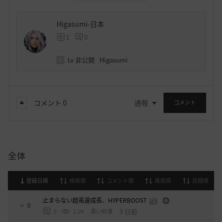
Higasumi-日本
1
0
Lv
非公開
Higasumi
コメント
0
通報
コメント
全体
登録日順
検索順
コメント順
推奨順
話題順
止まらない超高速成長、HYPERBOOST
0
9 日前
0
1.1K
黒い砂漠