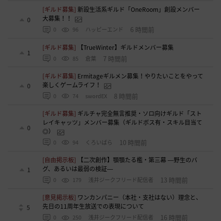
[ギルド募集]
新設生活系ギルド「OneRoom」創設メンバー
大募集！！
0
6 時間前
0
96
ハッピーエンド
[ギルド募集]
【TrueWinter】ギルドメンバー募集
1
7 時間前
0
85
倉葉
[ギルド募集]
Ermitageギルメン募集！やりたいことをやって
楽しくゲームライフ！
0
8 時間前
0
74
swordEX
[ギルド募集]
ギルチャ完全無言推奨・ソロ向けギルド「スト
レイキャッツ」メンバー募集（ギルドボス有・スキル目当て
0
◎）
10 時間前
0
94
くろいばら
[自由掲示板]
【二次創作】顎顎たる檻・第三幕 ―野生のバ
グ、あるいは最弱の検証―
1
13 時間前
0
179
浅井ジークフリード配信者
[意見掲示板]
ワンカンパニー（本社・支社はない）理念と、
先日の11周年生放送での表現について
5
16 時間前
0
250
浅井ジークフリード配信者