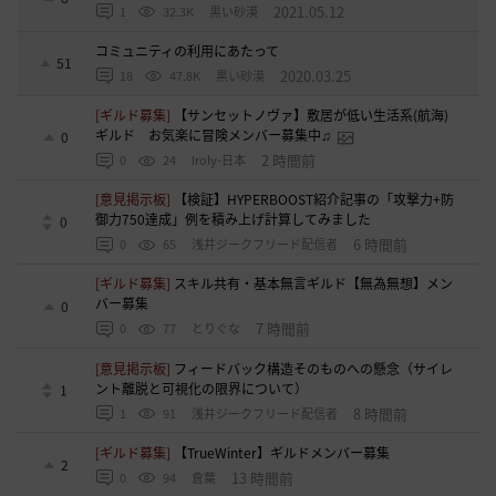
2021.05.12
1
32.3K
黒い砂漠
コミュニティの利用にあたって
51
2020.03.25
18
47.8K
黒い砂漠
[ギルド募集]
【サンセットノヴァ】敷居が低い生活系(航海)
ギルド お気楽に冒険メンバー募集中♫
0
2 時間前
0
24
Iroly-日本
[意見掲示板]
【検証】HYPERBOOST紹介記事の「攻撃力+防
御力750達成」例を積み上げ計算してみました
0
6 時間前
0
65
浅井ジークフリード配信者
[ギルド募集]
スキル共有・基本無言ギルド【無為無想】メン
バー募集
0
7 時間前
0
77
とりぐな
[意見掲示板]
フィードバック構造そのものへの懸念（サイレ
ント離脱と可視化の限界について）
1
8 時間前
1
91
浅井ジークフリード配信者
[ギルド募集]
【TrueWinter】ギルドメンバー募集
2
13 時間前
0
94
倉葉