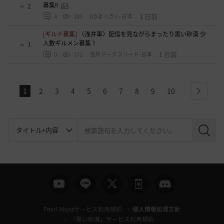
募集‼️
2
1 日前
4
189
GDまっきぃ-日本
[ギルド募集]
〈浅井軍〉配信を見ながらまったり黒い砂漠 少
人数ギルメン募集！
1
1 日前
0
171
浅井ジークフリード-日本
1
2
3
4
5
6
7
8
9
10
next
検
索
Pearl Abyssサービス利用規約
個人情報処理方針
「黒い砂漠」サービス利用規約