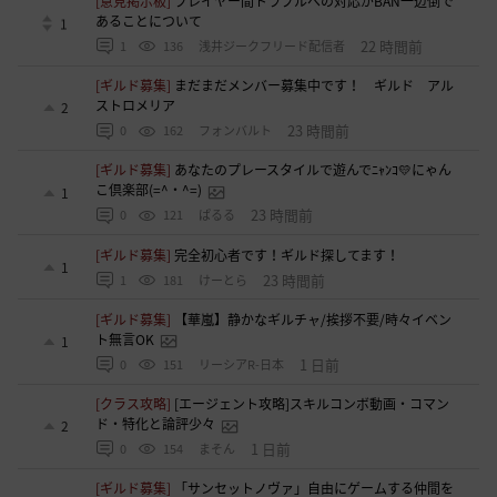
[意見掲示板]
プレイヤー間トラブルへの対応がBAN一辺倒で
あることについて
1
22 時間前
1
136
浅井ジークフリード配信者
[ギルド募集]
まだまだメンバー募集中です！ ギルド アル
ストロメリア
2
23 時間前
0
162
フォンバルト
[ギルド募集]
あなたのプレースタイルで遊んでﾆｬﾝｺ💛にゃん
こ倶楽部(=^・^=)
1
23 時間前
0
121
ぱるる
[ギルド募集]
完全初心者です！ギルド探してます！
1
23 時間前
1
181
けーとら
[ギルド募集]
【華嵐】静かなギルチャ/挨拶不要/時々イベン
ト無言OK
1
1 日前
0
151
リーシアR-日本
[クラス攻略]
[エージェント攻略]スキルコンボ動画・コマン
ド・特化と論評少々
2
1 日前
0
154
まそん
[ギルド募集]
「サンセットノヴァ」自由にゲームする仲間を