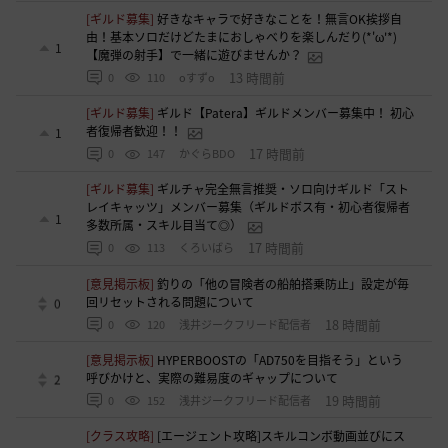
[ギルド募集]
好きなキャラで好きなことを！無言OK挨拶自
由！基本ソロだけどたまにおしゃべりを楽しんだり(*'ω'*)
1
【魔弾の射手】で一緒に遊びませんか？
13 時間前
0
110
oすずo
[ギルド募集]
ギルド【Patera】ギルドメンバー募集中！ 初心
者復帰者歓迎！！
1
17 時間前
0
147
かぐらBDO
[ギルド募集]
ギルチャ完全無言推奨・ソロ向けギルド「スト
レイキャッツ」メンバー募集（ギルドボス有・初心者復帰者
1
多数所属・スキル目当て◎）
17 時間前
0
113
くろいばら
[意見掲示板]
釣りの「他の冒険者の船舶搭乗防止」設定が毎
回リセットされる問題について
0
18 時間前
0
120
浅井ジークフリード配信者
[意見掲示板]
HYPERBOOSTの「AD750を目指そう」という
呼びかけと、実際の難易度のギャップについて
2
19 時間前
0
152
浅井ジークフリード配信者
[クラス攻略]
[エージェント攻略]スキルコンボ動画並びにス