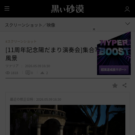
全
体
スクリーンショット／映像
#スクリーンショット
[11周年記念陽だまり演奏会]集合写真＆練習
風景
ツァリア
2026.05.09 16:30
1818
0
2
共有する
お
気
最近の修正日時 :
2026.05.09 16:30
に
入
り