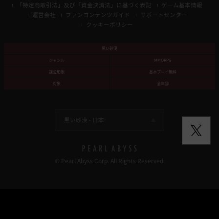
「特定商取引法」及び「資金決済法」に基づく表記
ゲーム基本情報
運営会社
ファンコンテンツガイド
サポートセンター
クッキーポリシー
黒い砂漠
ジャンル
MMORPG
課金形態
基本プレイ無料
対象
全年齢
黒い砂漠 -
日本
© Pearl Abyss Corp. All Rights Reserved.