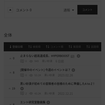
コメント
0
通報
コメント
全体
登録日順
検索順
コメント順
推奨順
話題順
止まらない超高速成長、HYPERBOOST
0
6 日前
0
949
黒い砂漠
[開催中のイベント] 今週のイベントは？
8
2023.02.28
0
53.1K
黒い砂漠
黒い砂漠が初めての冒険者の皆様のために準備したA to Z！
19
2022.12.21
2
43.2K
黒い砂漠
エント研究室動画集
8