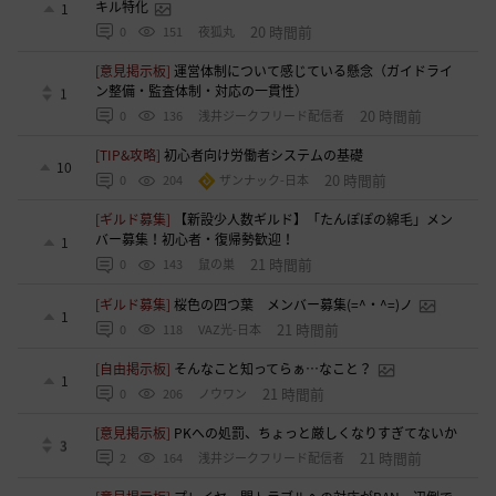
キル特化
1
20 時間前
0
151
夜狐丸
[意見掲示板]
運営体制について感じている懸念（ガイドライ
ン整備・監査体制・対応の一貫性）
1
20 時間前
0
136
浅井ジークフリード配信者
[TIP&攻略]
初心者向け労働者システムの基礎
10
20 時間前
0
204
ザンナック-日本
[ギルド募集]
【新設少人数ギルド】「たんぽぽの綿毛」メン
バー募集！初心者・復帰勢歓迎！
1
21 時間前
0
143
鼠の巣
[ギルド募集]
桜色の四つ葉 メンバー募集(=^・^=)ノ
1
21 時間前
0
118
VAZ光-日本
[自由掲示板]
そんなこと知ってらぁ…なこと？
1
21 時間前
0
206
ノウワン
[意見掲示板]
PKへの処罰、ちょっと厳しくなりすぎてないか
3
21 時間前
2
164
浅井ジークフリード配信者