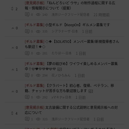
[意見掲示板]
「ねんどろいど ウサ」の制作過程に関する広
報・情報開示について（提案）
2
21 時間前
0
140
浅井ジークフリード配信者
[ギルド募集]
小型ギルド【KeepOn】ギルメン募集です
0
1 日前
0
335
シアラナーザ-日本
[ギルド募集]
◇🔶【SOLATIO】メンバー募集!新規復帰者さん
も歓迎！🔶◇
0
1 日前
0
281
たりほー-日本
[ギルド募集]
【夢の結びめ】ワイワイ楽しめるメンバー募集
中！🩷🧡💛💚💙🩵💜
1
1 日前
0
294
花ノひろみん
[ギルド募集]
【クラバート】初心者、復帰、ベテラン、移
籍、チャットが苦手な方も歓迎致します
0
1 日前
0
292
xマキナx-日本
[意見掲示板]
太古装備に関する公式説明と意見掲示板への対
応について
4
1 日前
1
323
浅井ジークフリード配信者