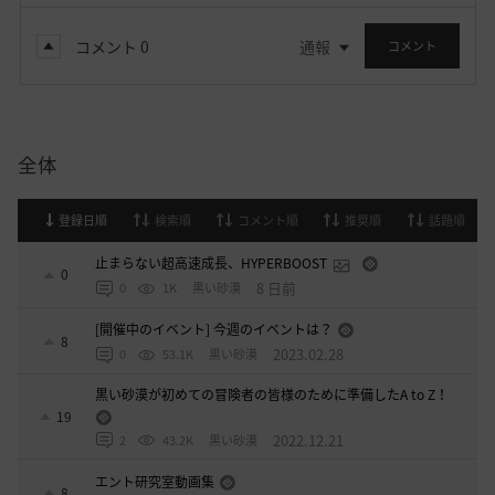
コメント
0
通報
コメント
全体
登録日順
検索順
コメント順
推奨順
話題順
止まらない超高速成長、HYPERBOOST
0
8 日前
0
1K
黒い砂漠
[開催中のイベント] 今週のイベントは？
8
2023.02.28
0
53.1K
黒い砂漠
黒い砂漠が初めての冒険者の皆様のために準備したA to Z！
19
2022.12.21
2
43.2K
黒い砂漠
エント研究室動画集
8