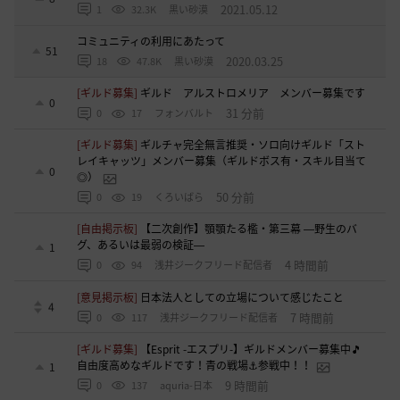
2021.05.12
1
32.3K
黒い砂漠
コミュニティの利用にあたって
51
2020.03.25
18
47.8K
黒い砂漠
[ギルド募集]
ギルド アルストロメリア メンバー募集です
0
31 分前
0
17
フォンバルト
[ギルド募集]
ギルチャ完全無言推奨・ソロ向けギルド「スト
レイキャッツ」メンバー募集（ギルドボス有・スキル目当て
0
◎）
50 分前
0
19
くろいばら
[自由掲示板]
【二次創作】顎顎たる檻・第三幕 ―野生のバ
グ、あるいは最弱の検証―
1
4 時間前
0
94
浅井ジークフリード配信者
[意見掲示板]
日本法人としての立場について感じたこと
4
7 時間前
0
117
浅井ジークフリード配信者
[ギルド募集]
【Esprit -エスプリ-】ギルドメンバー募集中🎵
自由度高めなギルドです！青の戦場⚓参戦中！！
1
9 時間前
0
137
aquria-日本