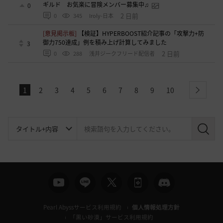
ギルド お気楽に冒険メンバー募集中♫
0
2 日前
0
345
Iroly-日本
[意見掲示板]
【検証】HYPERBOOST紹介記事の「攻撃力+防
御力750達成」例を積み上げ計算してみました
3
2 日前
0
288
浅井ジークフリード配信者
1
2
3
4
5
6
7
8
9
10
next
検
索
Pearl Abyssサービス利用規約
個人情報処理方針
「黒い砂漠」サービス利用規約