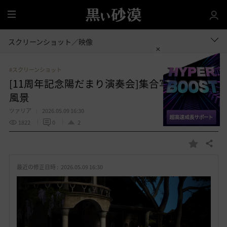
全
体
スクリーンショット／映像
#スクリーンショット
[11周年記念陽だまり演奏会]集合写真＆練習
風景
ツァリア
2026.05.09 16:30
1822
0
2
共有する
お
気
最近の修正日時 :
2026.05.09 16:30
に
入
り