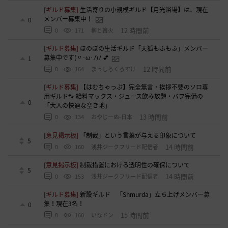
[ギルド募集]
生活寄りの小規模ギルド【月光浴場】は、現在
メンバー募集中！
0
12 時間前
0
171
柳と篝火
[ギルド募集]
ほのぼの生活ギルド「天狐もふもふ」メンバー
募集中です(〃･ω･ﾉ)ﾉ 💕
1
12 時間前
0
164
まっしろくろすけ
[ギルド募集]
【はむちゃっぷ】完全無言・挨拶不要のソロ専
用ギルド🐾 給料マックス・ジュース飲み放題・バフ完備の
0
「大人の快適な空き地」
13 時間前
0
134
おやじーぬ-日本
[意見掲示板]
「制裁」という言葉が与える印象について
5
14 時間前
0
160
浅井ジークフリード配信者
[意見掲示板]
制裁措置における透明性の確保について
5
14 時間前
0
153
浅井ジークフリード配信者
[ギルド募集]
新設ギルド 「Shmurda」立ち上げメンバー募
集！現在3名！
0
15 時間前
0
160
いなドン