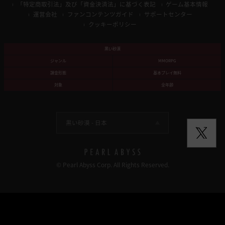
「特定商取引法」及び「資金決済法」に基づく表記
ゲーム基本情報
運営会社
ファンコンテンツガイド
サポートセンター
クッキーポリシー
黒い砂漠
ジャンル
MMORPG
課金形態
基本プレイ無料
対象
全年齢
黒い砂漠 -
日本
© Pearl Abyss Corp. All Rights Reserved.