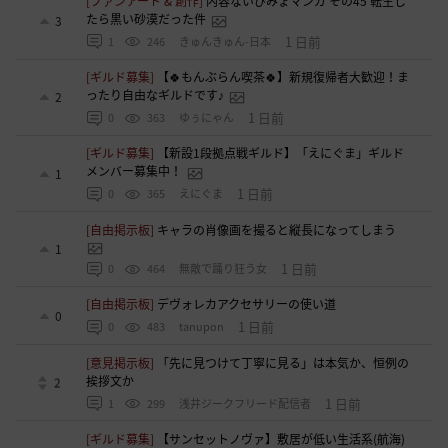
[ファンアート & 創作]
内容ないびみょマンガ その45 転生し
たら黒い砂漠だった件
3
1 日前
1
246
きゅんきゅん-日本
[ギルド募集]
【🍀もんぶらん喫茶🍀】新規復帰者大歓迎！ま
ったり自由なギルドです♪
2
1 日前
0
363
ゆぅにゃん
[ギルド募集]
【新設1段拠点戦ギルド】「えにぐま」ギルド
メンバー募集中！
1
1 日前
0
365
えにぐま
[自由掲示板]
キャラの肖像画を撮ると縦長になってしまう
1
1 日前
0
464
無敵で踊り狂う女
[自由掲示板]
デヴォレカアクセサリーの使い道
0
1 日前
0
483
tanupon
[意見掲示板]
「先に見つけて丁寧に見る」は本気か、恒例の
挨拶文か
2
1 日前
1
299
浅井ジークフリード配信者
[ギルド募集]
【サンセットノヴァ】敷居が低い生活系(航海)