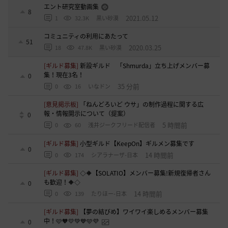
エント研究室動画集
8
2021.05.12
1
32.3K
黒い砂漠
コミュニティの利用にあたって
51
2020.03.25
18
47.8K
黒い砂漠
[ギルド募集]
新設ギルド 「Shmurda」立ち上げメンバー募
集！現在3名！
0
35 分前
0
16
いなドン
[意見掲示板]
「ねんどろいど ウサ」の制作過程に関する広
報・情報開示について（提案）
0
5 時間前
0
60
浅井ジークフリード配信者
[ギルド募集]
小型ギルド【KeepOn】ギルメン募集です
0
14 時間前
0
174
シアラナーザ-日本
[ギルド募集]
◇🔶【SOLATIO】メンバー募集!新規復帰者さん
も歓迎！🔶◇
0
14 時間前
0
139
たりほー-日本
[ギルド募集]
【夢の結びめ】ワイワイ楽しめるメンバー募集
中！🩷🧡💛💚💙🩵💜
0