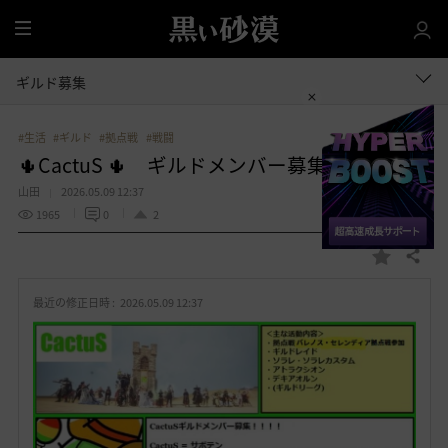
全
体
ギルド募集
#生活
#ギルド
#拠点戦
#戦闘
🌵CactuS 🌵 ギルドメンバー募集
山田
2026.05.09 12:37
1965
0
2
共有する
お
気
最近の修正日時 :
2026.05.09 12:37
に
入
り