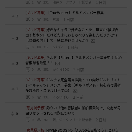
1 日前
1
232
浅井ジークフリード配信者
[ギルド募集]
【TrueWinter】ギルドメンバー募集
2
1 日前
0
301
倉葉
[ギルド募集]
好きなキャラで好きなことを！無言OK挨拶自
由！基本ソロだけどたまにおしゃべりを楽しんだり(*'ω'*)
2
【魔弾の射手】で一緒に遊びませんか？
1 日前
0
317
oすずo
[ギルド募集]
ギルド【Patera】ギルドメンバー募集中！ 初心
者復帰者歓迎！！
2
2 日前
0
351
かぐらBDO
[ギルド募集]
ギルチャ完全無言推奨・ソロ向けギルド「スト
レイキャッツ」メンバー募集（ギルドボス有・初心者復帰者
1
多数所属・スキル目当て◎）
2 日前
0
332
くろいばら
[意見掲示板]
釣りの「他の冒険者の船舶搭乗防止」設定が毎
回リセットされる問題について
0
2 日前
0
261
浅井ジークフリード配信者
[意見掲示板]
HYPERBOOSTの「AD750を目指そう」という