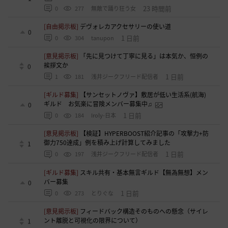
23 時間前
0
277
無敵で踊り狂う女
[自由掲示板]
デヴォレカアクセサリーの使い道
0
1 日前
0
304
tanupon
[意見掲示板]
「先に見つけて丁寧に見る」は本気か、恒例の
挨拶文か
0
1 日前
1
181
浅井ジークフリード配信者
[ギルド募集]
【サンセットノヴァ】敷居が低い生活系(航海)
ギルド お気楽に冒険メンバー募集中♫
0
1 日前
0
184
Iroly-日本
[意見掲示板]
【検証】HYPERBOOST紹介記事の「攻撃力+防
御力750達成」例を積み上げ計算してみました
1
1 日前
0
197
浅井ジークフリード配信者
[ギルド募集]
スキル共有・基本無言ギルド【無為無想】メン
バー募集
0
1 日前
0
273
とりぐな
[意見掲示板]
フィードバック構造そのものへの懸念（サイレ
ント離脱と可視化の限界について）
1