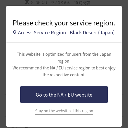
15 時間前
0
141
花ノひろみん
[ギルド募集]
【クラバート】初心者、復帰、ベテラン、移
籍、チャットが苦手な方も歓迎致します
0
Please check your service region.
15 時間前
0
130
xマキナx-日本
Access Service Region : Black Desert (Japan)
[意見掲示板]
太古装備に関する公式説明と意見掲示板への対
応について
1
20 時間前
1
183
浅井ジークフリード配信者
This website is optimized for users from the Japan
[ファンアート & 創作]
内容ないびみょマンガ その45 転生し
region.
たら黒い砂漠だった件
3
We recommend the NA / EU service region to best enjoy
20 時間前
1
123
きゅんきゅん-日本
the respective content.
[ギルド募集]
【🍀もんぶらん喫茶🍀】新規復帰者大歓迎！ま
ったり自由なギルドです♪
1
22 時間前
0
168
ゆぅにゃん
Go to the NA / EU website
[ギルド募集]
【新設1段拠点戦ギルド】「えにぐま」ギルド
メンバー募集中！
1
Stay on the website of this region
22 時間前
0
184
えにぐま
[自由掲示板]
キャラの肖像画を撮ると縦長になってしまう
1