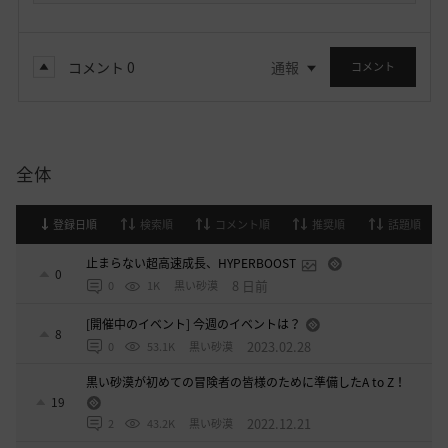
コメント
0
通報
コメント
全体
登録日順
検索順
コメント順
推奨順
話題順
止まらない超高速成長、HYPERBOOST
0
8 日前
0
1K
黒い砂漠
[開催中のイベント] 今週のイベントは？
8
2023.02.28
0
53.1K
黒い砂漠
黒い砂漠が初めての冒険者の皆様のために準備したA to Z！
19
2022.12.21
2
43.2K
黒い砂漠