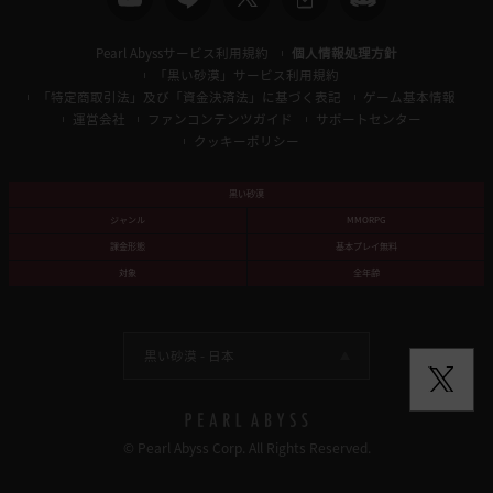
Pearl Abyssサービス利用規約
個人情報処理方針
「黒い砂漠」サービス利用規約
「特定商取引法」及び「資金決済法」に基づく表記
ゲーム基本情報
運営会社
ファンコンテンツガイド
サポートセンター
クッキーポリシー
黒い砂漠
ジャンル
MMORPG
課金形態
基本プレイ無料
対象
全年齢
黒い砂漠 -
日本
© Pearl Abyss Corp. All Rights Reserved.