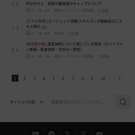
呼びかけと、実際の難易度のギャップについて
3
2 日前
0
301
浅井ジークフリード配信者
[クラス攻略]
[エージェント攻略]スキルコンボ動画並びにス
キル特化
2
2 日前
0
306
夜狐丸
[意見掲示板]
運営体制について感じている懸念（ガイドライ
ン整備・監査体制・対応の一貫性）
1
2 日前
0
268
浅井ジークフリード配信者
1
2
3
4
5
6
7
8
9
10
next
検
索