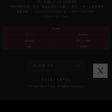
「黒い砂漠」サービス利用規約
「特定商取引法」及び「資金決済法」に基づく表記
ゲーム基本情報
運営会社
ファンコンテンツガイド
サポートセンター
クッキーポリシー
黒い砂漠
ジャンル
MMORPG
課金形態
基本プレイ無料
対象
全年齢
黒い砂漠 -
日本
© Pearl Abyss Corp. All Rights Reserved.