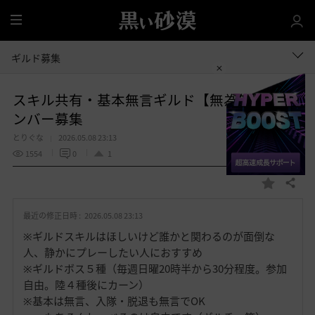
全
体
ギルド募集
スキル共有・基本無言ギルド【無為無想】メ
ンバー募集
とりぐな
2026.05.08 23:13
1554
0
1
共有する
お
気
最近の修正日時 :
2026.05.08 23:13
に
入
※ギルドスキルはほしいけど誰かと関わるのが面倒な
り
人、静かにプレーしたい人におすすめ
※ギルドボス５種（毎週日曜20時半から30分程度。参加
自由。陸４種後にカーン）
※基本は無言、入隊・脱退も無言でOK