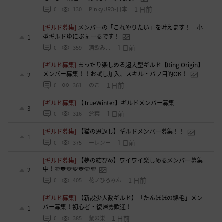
1 日前
0
130
PinkyURO-日本
[ギルド募集]
メンバーの「これやりたい」を叶えます！ 小
型ギルドゆにぶぇーるです！
1
1 日前
0
359
酒飲み共
[ギルド募集]
まったり楽しめる超大型ギルド【Ring Origin】
メンバー募集！！お試し加入、スキル・バフ目的OK！
2
1 日前
0
361
のこ
[ギルド募集]
【TrueWinter】ギルドメンバー募集
3
1 日前
0
316
倉葉
[ギルド募集]
【猫の恩返し】ギルドメンバー募集！！
1
1 日前
0
375
ーレンー
[ギルド募集]
【夢の結びめ】ワイワイ楽しめるメンバー募集
中！🩷🧡💛💚💙🩵💜
2
1 日前
0
405
花ノひろみん
[ギルド募集]
【新設少人数ギルド】「たんぽぽの綿毛」メン
バー募集！初心者・復帰勢歓迎！
1
1 日前
0
385
鼠の巣