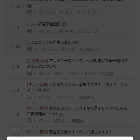
19
2022.12.21
2
43.2K
黒い砂漠
エント研究室動画集
8
2021.05.12
1
32.3K
黒い砂漠
コミュニティの利用にあたって
51
2020.03.25
18
47.8K
黒い砂漠
[意見掲示板]
プレイヤー間トラブルへの対応がBAN一辺倒で
あることについて
0
37 分前
0
15
浅井ジークフリード配信者
[ギルド募集]
まだまだメンバー募集中です！ ギルド アル
ストロメリア
0
1 時間前
0
29
フォンバルト
[ギルド募集]
あなたのプレースタイルで遊んでﾆｬﾝｺ💛にゃん
こ倶楽部(=^・^=)
0
1 時間前
0
20
ぱるる
[ギルド募集]
完全初心者です！ギルド探してます！
1
2 時間前
0
40
けーとら