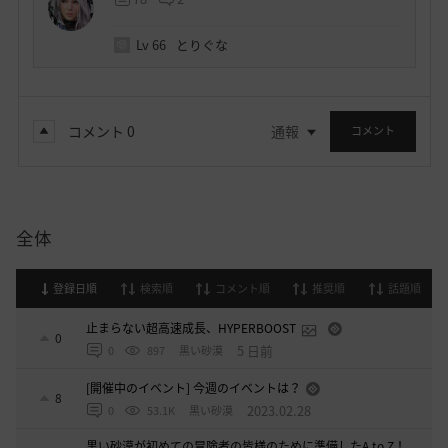
Lv
66
とりぐな
コメント
0
通報
コメント
全体
登録日順
検索順
コメント順
推奨順
話題順
止まらない超高速成長、HYPERBOOST
0
5 日前
0
897
黒い砂漠
[開催中のイベント] 今週のイベントは？
8
2023.02.28
0
53.1K
黒い砂漠
黒い砂漠が初めての冒険者の皆様のために準備したA to Z！