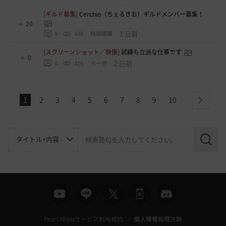
[ギルド募集]
Cerchio（ちぇるきお）ギルドメンバー募集！
20
1 日前
0
489
桃咲姫菓
[スクリーンショット／映像]
試練も立派な仕事です
0
2 日前
0
416
べーぜ
1
2
3
4
5
6
7
8
9
10
next
検
索
Pearl Abyssサービス利用規約
個人情報処理方針