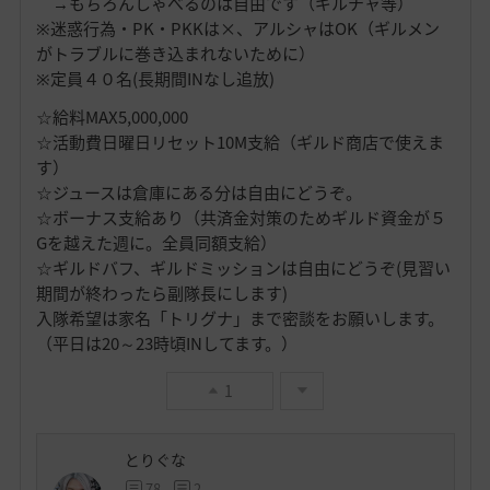
→もちろんしゃべるのは自由です（ギルチャ等）
※迷惑行為・PK・PKKは×、アルシャはOK（ギルメン
がトラブルに巻き込まれないために）
※定員４０名(長期間INなし追放)
☆給料MAX5,000,000
☆活動費日曜日リセット10M支給（ギルド商店で使えま
す）
☆ジュースは倉庫にある分は自由にどうぞ。
☆ボーナス支給あり（共済金対策のためギルド資金が５
Gを越えた週に。全員同額支給）
☆ギルドバフ、ギルドミッションは自由にどうぞ(見習い
期間が終わったら副隊長にします)
入隊希望は家名「トリグナ」まで密談をお願いします。
（平日は20～23時頃INしてます。）
1
とりぐな
78
2