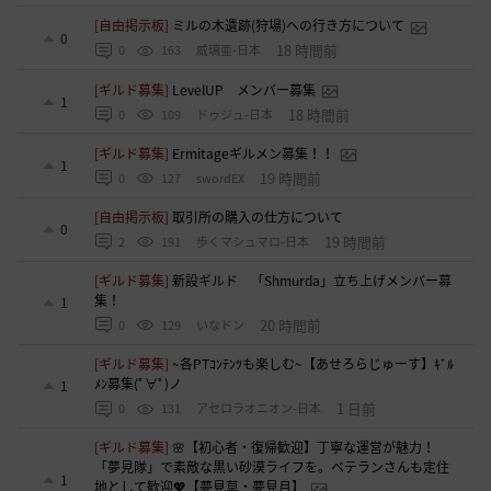
[自由掲示板]
ミルの木遺跡(狩場)への行き方について
0
18 時間前
0
163
威璃亜-日本
[ギルド募集]
LevelUP メンバー募集
1
18 時間前
0
109
ドゥジュ-日本
[ギルド募集]
Ermitageギルメン募集！！
1
19 時間前
0
127
swordEX
[自由掲示板]
取引所の購入の仕方について
0
19 時間前
2
191
歩くマシュマロ-日本
[ギルド募集]
新設ギルド 「Shmurda」立ち上げメンバー募
集！
1
20 時間前
0
129
いなドン
[ギルド募集]
~各PTｺﾝﾃﾝﾂも楽しむ~【あせろらじゅーす】ｷﾞﾙ
ﾒﾝ募集(ﾟ∀ﾟ)ノ
1
1 日前
0
131
アセロラオニオン-日本
[ギルド募集]
🌸【初心者・復帰歓迎】丁寧な運営が魅力！
「夢見隊」で素敵な黒い砂漠ライフを。ベテランさんも定住
1
地として歓迎💖【夢見草・夢見月】