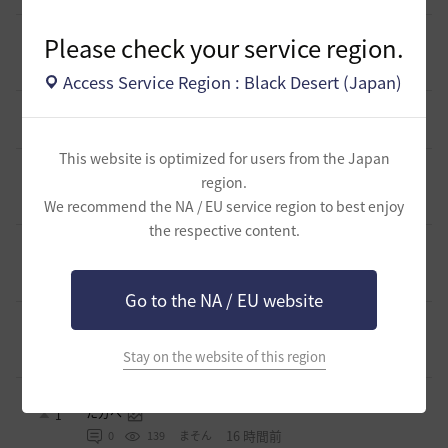
[ギルド募集]
【華嵐】静かなギルチャ/挨拶不要/時々イベン
Please check your service region.
ト無言OK
0
2 時間前
0
26
リーシアR-日本
Access Service Region : Black Desert (Japan)
[クラス攻略]
[エージェント攻略]
2
2 時間前
0
48
まそん
This website is optimized for users from the Japan
[ギルド募集]
「サンセットノヴァ」自由にゲームする仲間を
region.
募集‼️
2
We recommend the NA / EU service region to best enjoy
6 時間前
4
82
GDまっきぃ-日本
the respective content.
[ギルド募集]
〈浅井軍〉配信を見ながらまったり黒い砂漠 少
人数ギルメン募集！
1
8 時間前
0
83
浅井ジークフリード-日本
Go to the NA / EU website
[ギルド募集]
※少数の募集となります 小規模ギルド【待機
中】ギルメン募集のご案内
1
Stay on the website of this region
15 時間前
0
111
saltNaCl-日本
[ギルド募集]
🌸「今日も誰もいない…」そんなギルドに疲れ
た方へ
1
16 時間前
0
139
まそん