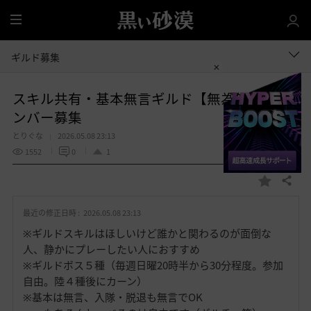
全
体
ギルド募集
スキル共有・基本無言ギルド【無為無想】メ
ンバー募集
とりぐな
2026.05.08 23:13
1552
0
1
共有する
お
気
最近の修正日時 :
2026.05.08 23:13
に
入
※ギルドスキルはほしいけど誰かと関わるのが面倒な
り
人、静かにプレーしたい人におすすめ
※ギルドボス５種（毎週日曜20時半から30分程度。参加
自由。陸４種後にカーン）
※基本は無言、入隊・脱退も無言でOK