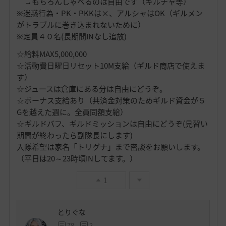
→もちろんしゃべるのは自由です（ギルチャ等）
※迷惑行為・PK・PKKは×、アルシャはOK（ギルメン
がトラブルに巻き込まれないために）
※定員４０名(長期間INなし追放)
☆給料MAX5,000,000
☆活動費日曜日リセット10M支給（ギルド商店で使えま
す）
☆ジュースは倉庫にある分は自由にどうぞ。
☆ボーナス支給あり（共済金対策のためギルド資金が５
Gを越えた週に。全員同額支給）
☆ギルドバフ、ギルドミッションは自由にどうぞ(見習い
期間が終わったら副隊長にします)
入隊希望は家名「トリグナ」まで密談をお願いします。
（平日は20～23時頃INしてます。）
1
とりぐな
78
2