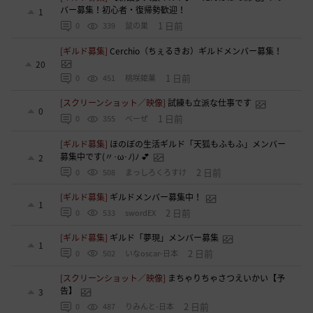
バー募集！初心者・復帰勢歓迎！
1
1 日前
0
339
鼠の巣
[ギルド募集]
Cerchio（ちぇるきお）ギルドメンバー募集！
20
1 日前
0
451
桃咲姫菓
[スクリーンショット／映像]
試練も立派な仕事です
0
1 日前
0
355
べーぜ
[ギルド募集]
ほのぼの生活ギルド「天狐もふもふ」メンバー
募集中です(〃･ω･ﾉ)ﾉ 💕
2
2 日前
0
508
まっしろくろすけ
[ギルド募集]
ギルドメンバー募集中！
1
2 日前
0
533
swordEX
[ギルド募集]
ギルド「夢現」メンバー募集
1
2 日前
0
502
いなoscar-日本
[スクリーンショット／映像]
まちゃりちゃさつえいかい【予
告】
3
2 日前
0
487
りみんと-日本