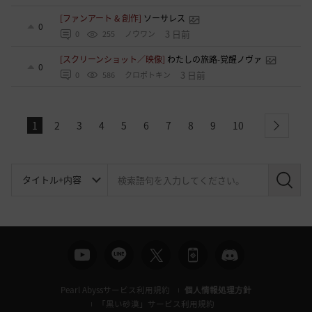
[ファンアート & 創作]
ソーサレス
0
3 日前
0
255
ノウワン
[スクリーンショット／映像]
わたしの旅路-覚醒ノヴァ
0
3 日前
0
586
クロポトキン
1
2
3
4
5
6
7
8
9
10
next
検
索
Pearl Abyssサービス利用規約
個人情報処理方針
「黒い砂漠」サービス利用規約