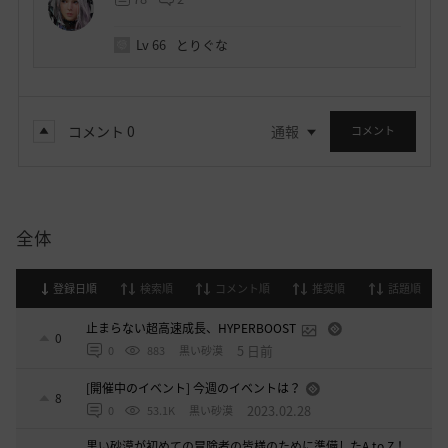
Lv
66
とりぐな
コメント
0
通報
コメント
全体
登録日順
検索順
コメント順
推奨順
話題順
止まらない超高速成長、HYPERBOOST
0
5 日前
0
883
黒い砂漠
[開催中のイベント] 今週のイベントは？
8
2023.02.28
0
53.1K
黒い砂漠
黒い砂漠が初めての冒険者の皆様のために準備したA to Z！