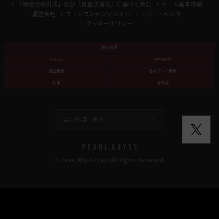
「特定商取引法」及び「資金決済法」に基づく表記
ゲーム基本情報
運営会社
ファンコンテンツガイド
サポートセンター
クッキーポリシー
黒い砂漠
ジャンル
MMORPG
課金形態
基本プレイ無料
対象
全年齢
黒い砂漠 -
日本
© Pearl Abyss Corp. All Rights Reserved.