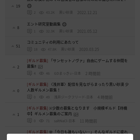
19
2022.12.21
2
43.2K
黒い砂漠
エント研究室動画集
8
2021.05.12
1
32.3K
黒い砂漠
コミュニティの利用にあたって
51
2020.03.25
18
47.8K
黒い砂漠
[ギルド募集]
「サンセットノヴァ」自由にゲームする仲間を
募集‼️
2
2 時間前
4
46
GDまっきぃ-日本
[ギルド募集]
〈浅井軍〉配信を見ながらまったり黒い砂漠 少
人数ギルメン募集！
0
4 時間前
0
49
浅井ジークフリード-日本
[ギルド募集]
※少数の募集となります 小規模ギルド【待機
中】ギルメン募集のご案内
1
11 時間前
0
71
saltNaCl-日本
[ギルド募集]
🌸「今日も誰もいない…」そんなギルドに疲れ
た方へ
1