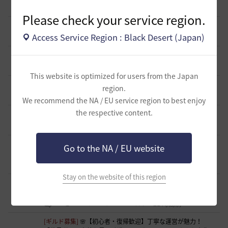
12 時間前
0
84
まそん
Please check your service region.
[自由掲示板]
ミルの木遺跡(狩場)への行き方について
0
Access Service Region : Black Desert (Japan)
14 時間前
0
107
威璃亜-日本
[ギルド募集]
LevelUP メンバー募集
1
14 時間前
0
64
ドゥジュ-日本
This website is optimized for users from the Japan
[ギルド募集]
Ermitageギルメン募集！！
region.
1
15 時間前
0
81
swordEX
We recommend the NA / EU service region to best enjoy
the respective content.
[自由掲示板]
取引所の購入の仕方について
0
15 時間前
2
144
歩くマシュマロ-日本
[ギルド募集]
新設ギルド 「Shmurda」立ち上げメンバー募
Go to the NA / EU website
集！
1
16 時間前
0
88
いなドン
Stay on the website of this region
[ギルド募集]
~各PTｺﾝﾃﾝﾂも楽しむ~【あせろらじゅーす】ｷﾞﾙ
ﾒﾝ募集(ﾟ∀ﾟ)ノ
1
21 時間前
0
73
アセロラオニオン-日本
[ギルド募集]
🌸【初心者・復帰歓迎】丁寧な運営が魅力！