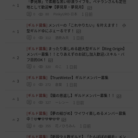
「夢見隊」で素敵な黒い砂漠ライフを。ベテランさんも定住
1
地として歓迎💖【夢見草・夢見月】
1 日前
0
80
PinkyURO-日本
[ギルド募集]
メンバーの「これやりたい」を叶えます！ 小
型ギルドゆにぶぇーるです！
1
1 日前
0
312
酒飲み共
[ギルド募集]
まったり楽しめる超大型ギルド【Ring Origin】
メンバー募集！！とりあえずのお試し加入歓迎♪スキル・バ
2
フ目的OK！
1 日前
0
320
のこ
[ギルド募集]
【TrueWinter】ギルドメンバー募集
3
1 日前
0
272
倉葉
[ギルド募集]
【猫の恩返し】ギルドメンバー募集！！
1
1 日前
0
327
ーレンー
[ギルド募集]
【夢の結びめ】ワイワイ楽しめるメンバー募集
中！🩷🧡💛💚💙🩵💜
2
1 日前
0
355
花ノひろみん
[ギルド募集]
【新設少人数ギルド】「たんぽぽの綿毛」メン