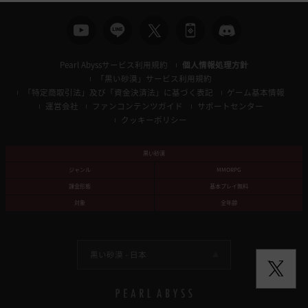
Pearl Abyssサービス利用規約
個人情報処理方針
「黒い砂漠」サービス利用規約
「特定商取引法」及び「資金決済法」に基づく表記
ゲーム基本情報
運営会社
ファンコンテンツガイド
サポートセンター
クッキーポリシー
黒い砂漠
ジャンル
MMORPG
課金形態
基本プレイ無料
対象
全年齢
黒い砂漠 -
日本