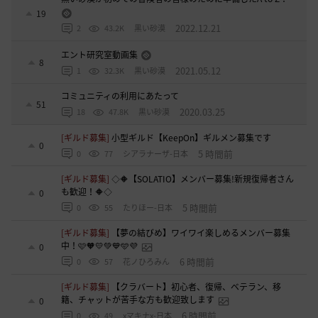
19
2022.12.21
2
43.2K
黒い砂漠
エント研究室動画集
8
2021.05.12
1
32.3K
黒い砂漠
コミュニティの利用にあたって
51
2020.03.25
18
47.8K
黒い砂漠
[ギルド募集]
小型ギルド【KeepOn】ギルメン募集です
0
5 時間前
0
77
シアラナーザ-日本
[ギルド募集]
◇🔶【SOLATIO】メンバー募集!新規復帰者さん
も歓迎！🔶◇
0
5 時間前
0
55
たりほー-日本
[ギルド募集]
【夢の結びめ】ワイワイ楽しめるメンバー募集
中！🩷🧡💛💚💙🩵💜
0
6 時間前
0
57
花ノひろみん
[ギルド募集]
【クラバート】初心者、復帰、ベテラン、移
籍、チャットが苦手な方も歓迎致します
0
6 時間前
0
49
xマキナx-日本