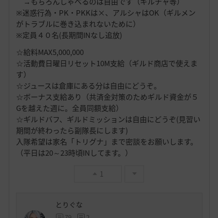
→もちろんしゃべるのは自由です（ギルチャ等）
※迷惑行為・PK・PKKは×、アルシャはOK（ギルメン
がトラブルに巻き込まれないために）
※定員４０名(長期間INなし追放)
☆給料MAX5,000,000
☆活動費日曜日リセット10M支給（ギルド商店で使えま
す）
☆ジュースは倉庫にある分は自由にどうぞ。
☆ボーナス支給あり（共済金対策のためギルド資金が５
Gを越えた週に。全員同額支給）
☆ギルドバフ、ギルドミッションは自由にどうぞ(見習い
期間が終わったら副隊長にします)
入隊希望は家名「トリグナ」まで密談をお願いします。
（平日は20～23時頃INしてます。）
1
とりぐな
79
2