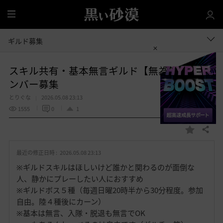
全
体
ギルド募集
スキル共有・基本無言ギルド【無為無想】メ
ンバー募集
とりぐな
2026.05.08 23:13
1555
0
1
共有する
お
気
最近の修正日時 :
2026.05.08 23:13
に
入
※ギルドスキルはほしいけど誰かと関わるのが面倒な
り
人、静かにプレーしたい人におすすめ
※ギルドボス５種（毎週日曜20時半から30分程度。参加
自由。陸４種後にカーン）
※基本は無言、入隊・脱退も無言でOK