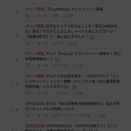
[ギルド募集]
【TrueWinter】ギルドメンバー募集
2
1 日前
0
265
倉葉
[ギルド募集]
好きなキャラで好きなことを！無言OK挨拶自
由！基本ソロだけどたまにおしゃべりを楽しんだり(*'ω'*)
2
【魔弾の射手】で一緒に遊びませんか？
1 日前
0
276
oすずo
[ギルド募集]
ギルド【Patera】ギルドメンバー募集中！ 初心
者復帰者歓迎！！
2
1 日前
0
324
かぐらBDO
[ギルド募集]
ギルチャ完全無言推奨・ソロ向けギルド「スト
レイキャッツ」メンバー募集（ギルドボス有・初心者復帰者
1
多数所属・スキル目当て◎）
1 日前
0
293
くろいばら
[意見掲示板]
釣りの「他の冒険者の船舶搭乗防止」設定が毎
回リセットされる問題について
0
1 日前
0
238
浅井ジークフリード配信者
[意見掲示板]
HYPERBOOSTの「AD750を目指そう」という