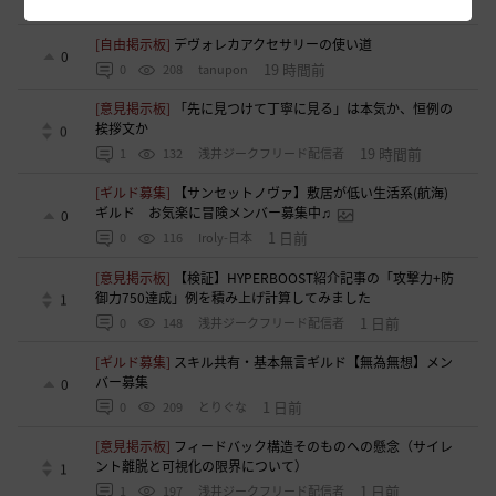
16 時間前
0
113
いなドン
[自由掲示板]
デヴォレカアクセサリーの使い道
0
19 時間前
0
208
tanupon
[意見掲示板]
「先に見つけて丁寧に見る」は本気か、恒例の
挨拶文か
0
19 時間前
1
132
浅井ジークフリード配信者
[ギルド募集]
【サンセットノヴァ】敷居が低い生活系(航海)
ギルド お気楽に冒険メンバー募集中♫
0
1 日前
0
116
Iroly-日本
[意見掲示板]
【検証】HYPERBOOST紹介記事の「攻撃力+防
御力750達成」例を積み上げ計算してみました
1
1 日前
0
148
浅井ジークフリード配信者
[ギルド募集]
スキル共有・基本無言ギルド【無為無想】メン
バー募集
0
1 日前
0
209
とりぐな
[意見掲示板]
フィードバック構造そのものへの懸念（サイレ
ント離脱と可視化の限界について）
1
1 日前
1
197
浅井ジークフリード配信者