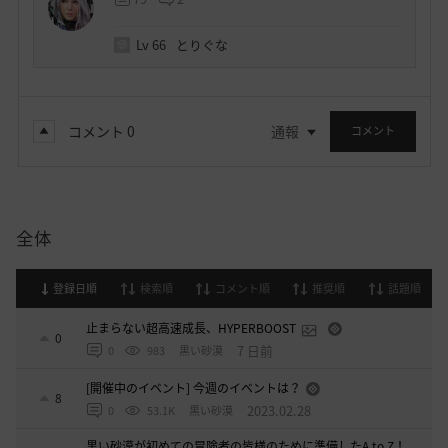
Lv
66
とりぐな
コメント
0
通報
コメント
全体
登録日順
検索順
コメント順
推奨順
話題順
止まらない超高速成長、HYPERBOOST
0
7 日前
0
983
黒い砂漠
[開催中のイベント] 今週のイベントは？
8
2023.02.28
0
53.1K
黒い砂漠
黒い砂漠が初めての冒険者の皆様のために準備したA to Z！