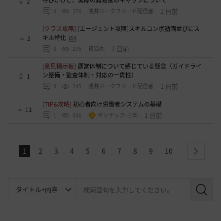
呼びかけと、実際の難易度のギャップについて
2
1 日前
0
276
浅井ジークフリード配信者
[クラス攻略]
[エージェント攻略]スキルコンボ動画並びにス
キル特化
2
1 日前
0
276
夜狐丸
[意見掲示板]
運営体制について感じている懸念（ガイドライ
ン整備・監査体制・対応の一貫性）
1
1 日前
0
245
浅井ジークフリード配信者
[TIP&攻略]
初心者向け労働者システムの基礎
11
1 日前
1
356
ザンナック-日本
1
2
3
4
5
6
7
8
9
10
next
検
索