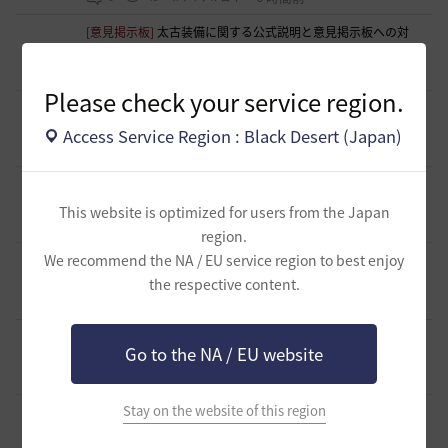
[意見掲示板]
太古装備に関する公式説明と意見掲示板への対
応について
1
11 時間前
0
95
浅井ジークフリード配信者
Please check your service region.
[ファンアート & 創作]
内容ないびみょマンガ その45 転生し
たら黒い砂漠だった件
2
Access Service Region : Black Desert (Japan)
11 時間前
1
70
きゅんきゅん-日本
[ギルド募集]
【🍀もんぶらん喫茶🍀】新規復帰者大歓迎！ま
ったり自由なギルドです♪
1
This website is optimized for users from the Japan
13 時間前
0
80
ゆぅにゃん
region.
We recommend the NA / EU service region to best enjoy
[ギルド募集]
【新設1段拠点戦ギルド】「えにぐま」ギルド
メンバー募集中！
1
the respective content.
14 時間前
0
90
えにぐま
[自由掲示板]
キャラの肖像画を撮ると縦長になってしまう
Go to the NA / EU website
2
15 時間前
0
182
無敵で踊り狂う女
Stay on the website of this region
[ギルド募集]
新設ギルド 「Shmurda」立ち上げメンバー募
集！
0