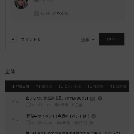
Lv
66
とりぐな
コメント
0
通報
コメント
全体
登録日順
検索順
コメント順
推奨順
話題順
止まらない超高速成長、HYPERBOOST
0
9 日前
0
1.1K
黒い砂漠
[開催中のイベント] 今週のイベントは？
8
2023.02.28
0
53.1K
黒い砂漠
黒い砂漠が初めての冒険者の皆様のために準備したA to Z！