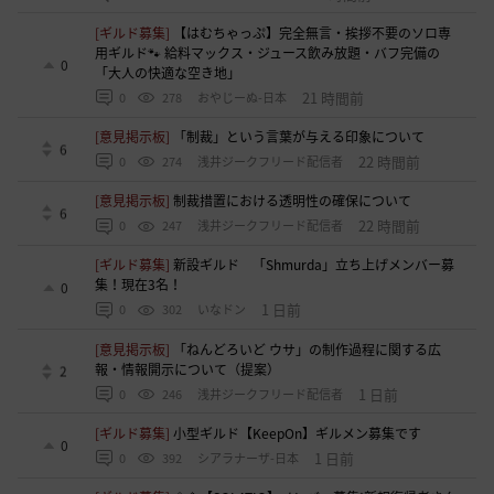
[ギルド募集]
【はむちゃっぷ】完全無言・挨拶不要のソロ専
用ギルド🐾 給料マックス・ジュース飲み放題・バフ完備の
0
「大人の快適な空き地」
21 時間前
0
278
おやじーぬ-日本
[意見掲示板]
「制裁」という言葉が与える印象について
6
22 時間前
0
274
浅井ジークフリード配信者
[意見掲示板]
制裁措置における透明性の確保について
6
22 時間前
0
247
浅井ジークフリード配信者
[ギルド募集]
新設ギルド 「Shmurda」立ち上げメンバー募
集！現在3名！
0
1 日前
0
302
いなドン
[意見掲示板]
「ねんどろいど ウサ」の制作過程に関する広
報・情報開示について（提案）
2
1 日前
0
246
浅井ジークフリード配信者
[ギルド募集]
小型ギルド【KeepOn】ギルメン募集です
0
1 日前
0
392
シアラナーザ-日本