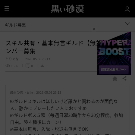
全
体
ギルド募集
スキル共有・基本無言ギルド【無為無想】メ
ンバー募集
とりぐな
2026.05.08 23:13
1556
0
1
共有する
お
気
最近の修正日時 :
2026.05.08 23:13
に
入
※ギルドスキルはほしいけど誰かと関わるのが面倒な
り
人、静かにプレーしたい人におすすめ
※ギルドボス５種（毎週日曜20時半から30分程度。参加
自由。陸４種後にカーン）
※基本は無言、入隊・脱退も無言でOK