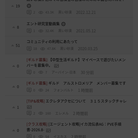
19
2022.12.21
2
43.3K
黒い砂漠
エント研究室動画集
8
2021.05.12
1
32.4K
黒い砂漠
コミュニティの利用にあたって
51
2020.03.25
18
47.8K
黒い砂漠
[ギルド募集]
【中型生活ギルド】マイペースで遊びたいメン
バーを募集中。
0
30 分前
0
7
アーバイン-日本
[ギルド募集]
ギルド アルストロメリア メンバー募集です
0
1 時間前
0
24
フォンバルト
[TIP&攻略]
エクレタアクセについて ３１５スタックチャレ
1
2 時間前
2
160
エレメル
[クラス攻略]
[エージェント攻略]イカ流伝承AG：PVE手順
書-2026.8-
0
2 時間前
0
54
イスカス