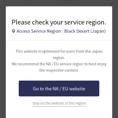
[ギルド募集]
2024年7月にトリニティで起きた事を風化させ
ない為の仲間を募集しています!
0
3 時間前
0
38
シャイミン-日本
Please check your service region.
[スクリーンショット／映像]
古巣の桟橋でおすまし
Access Service Region : Black Desert (Japan)
0
3 時間前
0
51
ラーナフルール-日本
[TIP&攻略]
エダナの王位戦 裏テクニック や所感など
7
This website is optimized for users from the Japan
5 時間前
0
349
エレメル
region.
[ギルド募集]
新設生活系ギルド「OneRoom」創設メンバー
We recommend the NA / EU service region to best enjoy
大募集！！
0
the respective content.
5 時間前
0
86
ハッピーエンド
[ギルド募集]
【TrueWinter】ギルドメンバー募集
1
Go to the NA / EU website
7 時間前
0
79
倉葉
[ギルド募集]
Ermitageギルメン募集！やりたいことをやって
Stay on the website of this region
楽しくゲームライフ！
0
7 時間前
0
69
swordEX