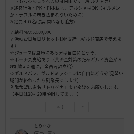
→もちろんしゃべるのは自由です（ギルチャ等）
※迷惑行為・PK・PKKは×、アルシャはOK（ギルメン
がトラブルに巻き込まれないために）
※定員４０名(長期間INなし追放)
☆給料MAX5,000,000
☆活動費日曜日リセット10M支給（ギルド商店で使えま
す）
☆ジュースは倉庫にある分は自由にどうぞ。
☆ボーナス支給あり（共済金対策のためギルド資金が５
Gを越えた週に。全員同額支給）
☆ギルドバフ、ギルドミッションは自由にどうぞ(見習い
期間が終わったら副隊長にします)
入隊希望は家名「トリグナ」まで密談をお願いします。
（平日は20～23時頃INしてます。）
1
とりぐな
79
2