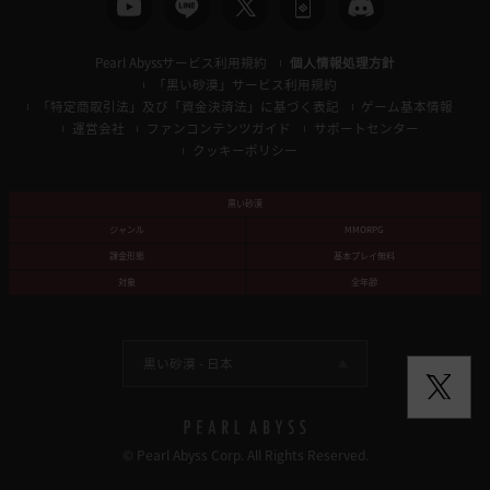
Pearl Abyssサービス利用規約
個人情報処理方針
「黒い砂漠」サービス利用規約
「特定商取引法」及び「資金決済法」に基づく表記
ゲーム基本情報
運営会社
ファンコンテンツガイド
サポートセンター
クッキーポリシー
黒い砂漠
ジャンル
MMORPG
課金形態
基本プレイ無料
対象
全年齢
黒い砂漠 -
日本
© Pearl Abyss Corp. All Rights Reserved.