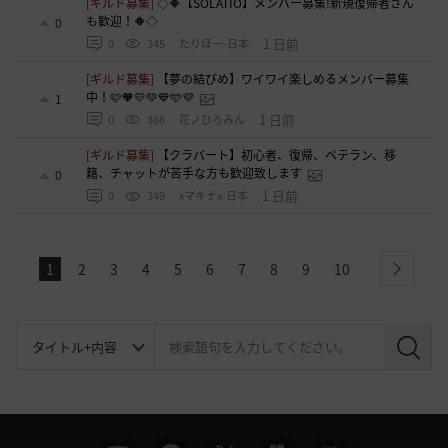
[ギルド募集]
◇🔶【SOLATIO】メンバー募集!新規復帰者さん
も歓迎！🔶◇
0
1 日前
0
345
たりほー-日本
[ギルド募集]
【夢の結びめ】ワイワイ楽しめるメンバー募集
中！🩷🧡💛💚💙🩵💜
1
1 日前
0
366
花ノひろみん
[ギルド募集]
【クラバート】初心者、復帰、ベテラン、移
籍、チャットが苦手な方も歓迎致します
0
1 日前
0
349
xマキナx-日本
1
2
3
4
5
6
7
8
9
10
next
検
索