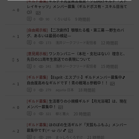
[ギルド募集]
ギルチャ完全無言推奨・ソロ向けギルド「スト
レイキャッツ」メンバー募集（ギルドボス有・スキル目当て
0
◎）
9 時間前
0
90
くろいばら
[自由掲示板]
【二次創作】顎顎たる檻・第三幕 ―野生のバ
グ、あるいは最弱の検証―
1
12 時間前
0
173
浅井ジークフリード配信者
[意見掲示板]
ワンカンパニー（本社・支社はない）理念と、
先日の11周年生放送での表現について
5
15 時間前
0
241
浅井ジークフリード配信者
[ギルド募集]
【Esprit -エスプリ-】ギルドメンバー募集中🎵
自由度高めなギルドです！青の戦場⚓参戦中！！
1
18 時間前
0
279
aquria-日本
[ギルド募集]
生活寄りの小規模ギルド【月光浴場】は、現在
メンバー募集中！
0
20 時間前
0
321
柳と篝火
[ギルド募集]
ほのぼの生活ギルド「天狐もふもふ」メンバー
募集中です(〃･ω･ﾉ)ﾉ 💕
2
21 時間前
0
299
まっしろくろすけ