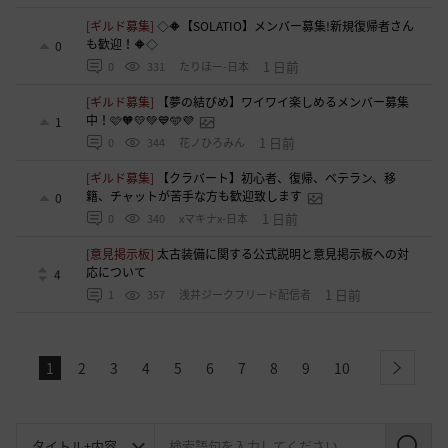
[ギルド募集]
◇🔶【SOLATIO】メンバー募集!新規復帰者さん
も歓迎！🔶◇
0
1 日前
0
331
たりほー-日本
[ギルド募集]
【夢の結びめ】ワイワイ楽しめるメンバー募集
中！🩷🧡💛💚💙🩵💜
1
1 日前
0
344
花ノひろみん
[ギルド募集]
【クラバート】初心者、復帰、ベテラン、移
籍、チャットが苦手な方も歓迎致します
0
1 日前
0
340
xマキナx-日本
[意見掲示板]
太古装備に関する公式説明と意見掲示板への対
応について
4
1 日前
1
357
浅井ジークフリード配信者
1
2
3
4
5
6
7
8
9
10
next