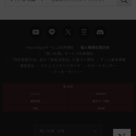
検
索
Pearl Abyssサービス利用規約
個人情報処理方針
「黒い砂漠」サービス利用規約
「特定商取引法」及び「資金決済法」に基づく表記
ゲーム基本情報
運営会社
ファンコンテンツガイド
サポートセンター
クッキーポリシー
黒い砂漠
ジャンル
MMORPG
課金形態
基本プレイ無料
対象
全年齢
黒い砂漠 -
日本