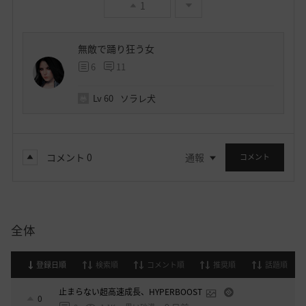
1
無敵で踊り狂う女
6
11
Lv
60
ソラレ犬
コメント
0
通報
コメント
全体
登録日順
検索順
コメント順
推奨順
話題順
止まらない超高速成長、HYPERBOOST
0