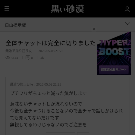
全
体
自由掲示板
全体チャットは完全に切りました
無敵で踊り狂う女
2026.05.08 21:25
3144
0
1
共有する
お
気
最近の修正日時 :
2026.05.08 21:25
に
入
プチフリがちょっと減った気がします
り
意味ないチャットしか流れないので
今後も全チャつけることないので全チャで話しかけられ
ても見えてないだけです
無視してるわけじゃないのでご注意を