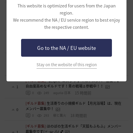
This website is optimized for users from the Japan
[ギルド募集]
ギルチャ完全無言推奨・ソロ向けギルド「スト
region.
レイキャッツ」メンバー募集（ギルドボス有・スキル目当て
0
◎）
We recommend the NA / EU service region to best enjoy
7 時間前
0
79
くろいばら
the respective content.
[自由掲示板]
【二次創作】顎顎たる檻・第三幕 ―野生のバ
グ、あるいは最弱の検証―
1
Go to the NA / EU website
10 時間前
0
156
浅井ジークフリード配信者
[意見掲示板]
ワンカンパニー（本社・支社はない）理念と、
先日の11周年生放送での表現について
5
Stay on the website of this region
13 時間前
0
211
浅井ジークフリード配信者
[ギルド募集]
【Esprit -エスプリ-】ギルドメンバー募集中🎵
自由度高めなギルドです！青の戦場⚓参戦中！！
1
15 時間前
0
249
aquria-日本
[ギルド募集]
生活寄りの小規模ギルド【月光浴場】は、現在
メンバー募集中！
0
18 時間前
0
293
柳と篝火
[ギルド募集]
ほのぼの生活ギルド「天狐もふもふ」メンバー
募集中です(〃･ω･ﾉ)ﾉ 💕
1