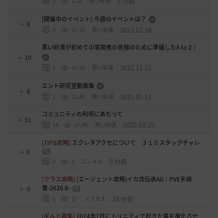
9 日前
0
1.1K
黒い砂漠
[開催中のイベント] 今週のイベントは？
8
2023.02.28
0
53.1K
黒い砂漠
黒い砂漠が初めての冒険者の皆様のために準備したA to Z！
19
2022.12.21
2
43.3K
黒い砂漠
エント研究室動画集
8
2021.05.12
1
32.4K
黒い砂漠
コミュニティの利用にあたって
51
2020.03.25
18
47.8K
黒い砂漠
[TIP&攻略]
エクレタアクセについて ３１５スタックチャレ
0
0 分前
0
0
エレメル
[クラス攻略]
[エージェント攻略]イカ流伝承AG：PVE手順
書-2026.8-
0
28 分前
0
17
イスカス
[ギルド募集]
2024年7月にトリニティで起きた事を風化させ