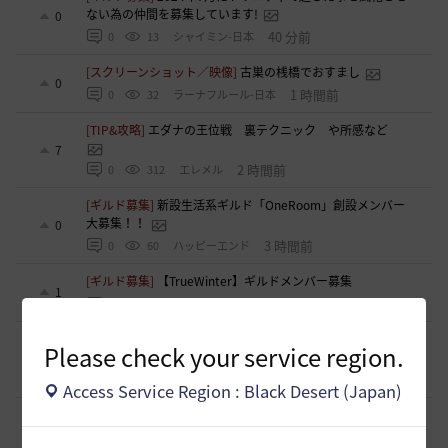
ない為の仲間を募集しています!
0
40 分前
0
13
シャイミン-日本
[スクリーンショット／映像]
古巣の桟橋でおすまし
0
1 時間前
0
32
ラーナフルール-日本
[TIP&攻略]
エダナの王位戦 裏テクニック や所感など
7
2 時間前
0
312
エレメル
[ギルド募集]
新設生活系ギルド「OneRoom」創設メンバー
大募集！！
0
3 時間前
0
60
ハッピーエンド
[ギルド募集]
【TrueWinter】ギルドメンバー募集
1
4 時間前
0
61
倉葉
[ギルド募集]
Ermitageギルメン募集！やりたいことをやって
Please check your service region.
楽しくゲームライフ！
0
5 時間前
0
59
swordEX
Access Service Region : Black Desert (Japan)
[ギルド募集]
ギルド アルストロメリア メンバー募集です
0
6 時間前
0
64
フォンバルト