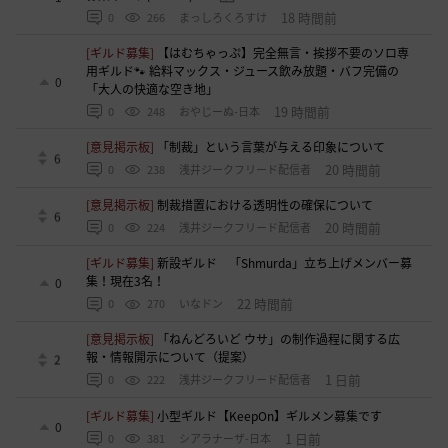
18 時間前
0
266
まっしろくろすけ
[ギルド募集]
【はむちゃっぷ】完全無言・挨拶不要のソロ専
用ギルド🐾 給料マックス・ジュース飲み放題・バフ完備の
0
「大人の快適な空き地」
19 時間前
0
248
おやじーぬ-日本
[意見掲示板]
「制裁」という言葉が与える印象について
6
20 時間前
0
238
浅井ジークフリード配信者
[意見掲示板]
制裁措置における透明性の確保について
6
20 時間前
0
224
浅井ジークフリード配信者
[ギルド募集]
新設ギルド 「Shmurda」立ち上げメンバー募
集！現在3名！
0
22 時間前
0
270
いなドン
[意見掲示板]
「ねんどろいど ウサ」の制作過程に関する広
報・情報開示について（提案）
2
1 日前
0
222
浅井ジークフリード配信者
[ギルド募集]
小型ギルド【KeepOn】ギルメン募集です
0
1 日前
0
381
シアラナーザ-日本