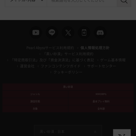
検
索
Pearl Abyssサービス利用規約
個人情報処理方針
「黒い砂漠」サービス利用規約
「特定商取引法」及び「資金決済法」に基づく表記
ゲーム基本情報
運営会社
ファンコンテンツガイド
サポートセンター
クッキーポリシー
黒い砂漠
ジャンル
MMORPG
課金形態
基本プレイ無料
対象
全年齢
黒い砂漠 -
日本