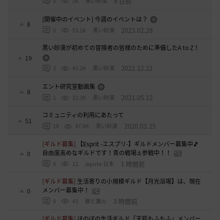
8 日前
0
1K
黒い砂漠
[開催中のイベント] 今週のイベントは？
8
2023.02.28
0
53.1K
黒い砂漠
黒い砂漠が初めての冒険者の皆様のために準備したA to Z！
19
2022.12.21
2
43.2K
黒い砂漠
エント研究室動画集
8
2021.05.12
1
32.3K
黒い砂漠
コミュニティの利用にあたって
51
2020.03.25
18
47.8K
黒い砂漠
[ギルド募集]
【Esprit -エスプリ-】ギルドメンバー募集中🎵
自由度高めなギルドです！青の戦場⚓参戦中！！
0
1 時間前
0
12
aquria-日本
[ギルド募集]
生活寄りの小規模ギルド【月光浴場】は、現在
メンバー募集中！
0
3 時間前
0
43
柳と篝火
[ギルド募集]
ほのぼの生活ギルド「天狐もふもふ」メンバー