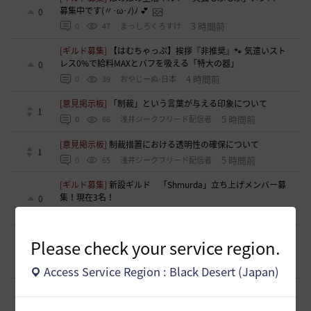
募集中です(〃･ω･ﾉ)ﾉ 💕
0
3 時間前
0
47
まっしろくろすけ
[ギルド募集]
【はむちゃっぷ】挨拶『非推奨』🐾 気遣いスト
レス0%で給料MAXとバフを吸える「特大の器」
0
4 時間前
0
39
おやじーぬ-日本
[意見掲示板]
「制裁」という言葉が与える印象について
1
5 時間前
0
66
浅井ジークフリード配信者
[意見掲示板]
制裁措置における透明性の確保について
1
5 時間前
0
65
浅井ジークフリード配信者
[ギルド募集]
新設ギルド 「Shmurda」立ち上げメンバー募
集！現在3名！
0
7 時間前
0
66
いなドン
[意見掲示板]
「ねんどろいど ウサ」の制作過程に関する広
Please check your service region.
報・情報開示について（提案）
0
12 時間前
0
98
浅井ジークフリード配信者
Access Service Region : Black Desert (Japan)
[ギルド募集]
小型ギルド【KeepOn】ギルメン募集です
0
21 時間前
0
242
シアラナーザ-日本