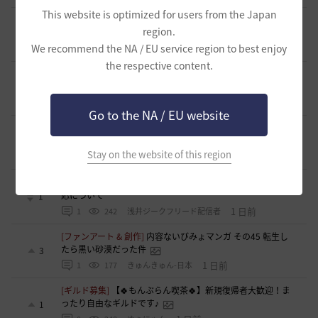
This website is optimized for users from the Japan
[ギルド募集]
◇🔶【SOLATIO】メンバー募集!新規復帰者さん
region.
も歓迎！🔶◇
0
We recommend the NA / EU service region to best enjoy
21 時間前
0
190
たりほー-日本
the respective content.
[ギルド募集]
【夢の結びめ】ワイワイ楽しめるメンバー募集
中！🩷🧡💛💚💙🩵💜
0
21 時間前
0
208
花ノひろみん
Go to the NA / EU website
[ギルド募集]
【クラバート】初心者、復帰、ベテラン、移
籍、チャットが苦手な方も歓迎致します
0
Stay on the website of this region
21 時間前
0
194
xマキナx-日本
[意見掲示板]
太古装備に関する公式説明と意見掲示板への対
応について
1
1 日前
1
242
浅井ジークフリード配信者
[ファンアート & 創作]
内容ないびみょマンガ その45 転生し
たら黒い砂漠だった件
3
1 日前
1
177
きゅんきゅん-日本
[ギルド募集]
【🍀もんぶらん喫茶🍀】新規復帰者大歓迎！ま
ったり自由なギルドです♪
1