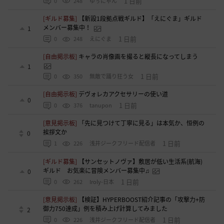
1 日前
0
248
ゆぅにゃん
[ギルド募集]
【新設1段拠点戦ギルド】「えにぐま」ギルド
メンバー募集中！
1
1 日前
0
248
えにぐま
[自由掲示板]
キャラの肖像画を撮ると縦長になってしまう
1
1 日前
0
350
無敵で踊り狂う女
[自由掲示板]
デヴォレカアクセサリーの使い道
0
1 日前
0
376
tanupon
[意見掲示板]
「先に見つけて丁寧に見る」は本気か、恒例の
挨拶文か
0
1 日前
1
226
浅井ジークフリード配信者
[ギルド募集]
【サンセットノヴァ】敷居が低い生活系(航海)
ギルド お気楽に冒険メンバー募集中♫
0
1 日前
0
262
Iroly-日本
[意見掲示板]
【検証】HYPERBOOST紹介記事の「攻撃力+防
御力750達成」例を積み上げ計算してみました
2
1 日前
0
226
浅井ジークフリード配信者