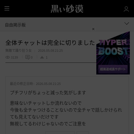
全
体
自由掲示板
全体チャットは完全に切りました
無敵で踊り狂う女
2026.05.08 21:25
3139
0
1
共有する
お
気
最近の修正日時 :
2026.05.08 21:25
に
入
プチフリがちょっと減った気がします
り
意味ないチャットしか流れないので
今後も全チャつけることないので全チャで話しかけられ
ても見えてないだけです
無視してるわけじゃないのでご注意を