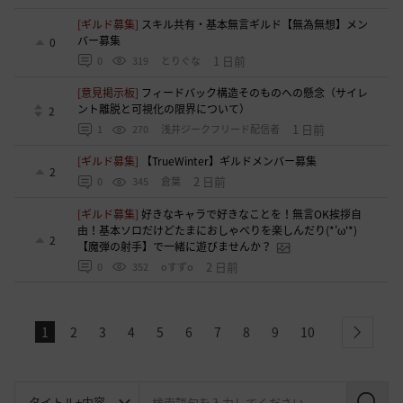
[ギルド募集]
スキル共有・基本無言ギルド【無為無想】メン
バー募集
0
1 日前
0
319
とりぐな
[意見掲示板]
フィードバック構造そのものへの懸念（サイレ
ント離脱と可視化の限界について）
2
1 日前
1
270
浅井ジークフリード配信者
[ギルド募集]
【TrueWinter】ギルドメンバー募集
2
2 日前
0
345
倉葉
[ギルド募集]
好きなキャラで好きなことを！無言OK挨拶自
由！基本ソロだけどたまにおしゃべりを楽しんだり(*'ω'*)
2
【魔弾の射手】で一緒に遊びませんか？
2 日前
0
352
oすずo
1
2
3
4
5
6
7
8
9
10
next