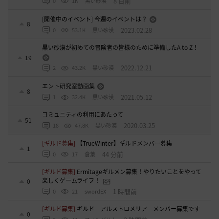
8 日前
0
1K
黒い砂漠
[開催中のイベント] 今週のイベントは？
8
2023.02.28
0
53.1K
黒い砂漠
黒い砂漠が初めての冒険者の皆様のために準備したA to Z！
19
2022.12.21
2
43.2K
黒い砂漠
エント研究室動画集
8
2021.05.12
1
32.4K
黒い砂漠
コミュニティの利用にあたって
51
2020.03.25
18
47.8K
黒い砂漠
[ギルド募集]
【TrueWinter】ギルドメンバー募集
1
44 分前
0
17
倉葉
[ギルド募集]
Ermitageギルメン募集！やりたいことをやって
楽しくゲームライフ！
0
1 時間前
0
21
swordEX
[ギルド募集]
ギルド アルストロメリア メンバー募集です
0