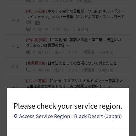
2 時間前
0
41
フォンバルト
[ギルド募集]
ギルチャ完全無言推奨・ソロ向けギルド「スト
レイキャッツ」メンバー募集（ギルドボス有・スキル目当て
0
◎）
3 時間前
0
44
くろいばら
[自由掲示板]
【二次創作】顎顎たる檻・第三幕 ―野生のバ
グ、あるいは最弱の検証―
1
6 時間前
0
111
浅井ジークフリード配信者
[意見掲示板]
日本法人としての立場について感じたこと
5
9 時間前
0
148
浅井ジークフリード配信者
[ギルド募集]
【Esprit -エスプリ-】ギルドメンバー募集中🎵
自由度高めなギルドです！青の戦場⚓参戦中！！
1
11 時間前
0
166
aquria-日本
Please check your service region.
[ギルド募集]
生活寄りの小規模ギルド【月光浴場】は、現在
メンバー募集中！
0
Access Service Region : Black Desert (Japan)
14 時間前
0
210
柳と篝火
[ギルド募集]
ほのぼの生活ギルド「天狐もふもふ」メンバー
募集中です(〃･ω･ﾉ)ﾉ 💕
1