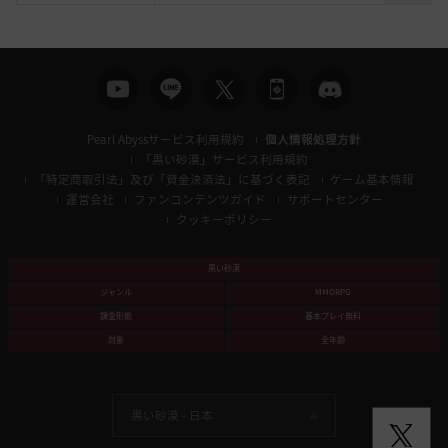
索
Pearl Abyssサービス利用規約
個人情報処理方針
「黒い砂漠」サービス利用規約
「特定商取引法」及び「資金決済法」に基づく表記
ゲーム基本情報
運営会社
ファンコンテンツガイド
サポートセンター
クッキーポリシー
黒い砂漠
ジャンル
MMORPG
課金形態
基本プレイ無料
対象
全年齢
黒い砂漠 -
日本