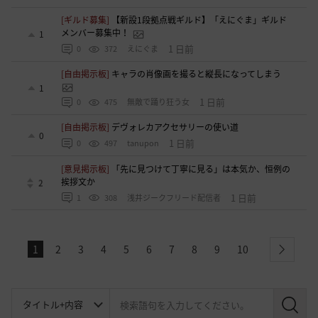
[ギルド募集]
【新設1段拠点戦ギルド】「えにぐま」ギルド
メンバー募集中！
1
1 日前
0
372
えにぐま
[自由掲示板]
キャラの肖像画を撮ると縦長になってしまう
1
1 日前
0
475
無敵で踊り狂う女
[自由掲示板]
デヴォレカアクセサリーの使い道
0
1 日前
0
497
tanupon
[意見掲示板]
「先に見つけて丁寧に見る」は本気か、恒例の
挨拶文か
2
1 日前
1
308
浅井ジークフリード配信者
1
2
3
4
5
6
7
8
9
10
next
検