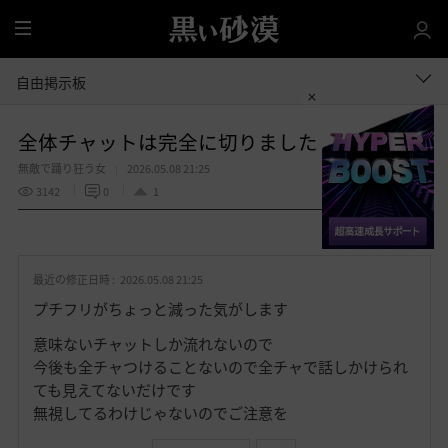
全
体
自由掲示板
全体チャットは完全に切りました
無敵で踊り狂う女
2026.05.08 21:25
3142
0
1
共有する
お
気
最近の修正日時 :
2026.05.08 21:25
に
入
プチフリがちょっと減った気がします
り
意味ないチャットしか流れないので
今後も全チャつけることないので全チャで話しかけられ
ても見えてないだけです
無視してるわけじゃないのでご注意を