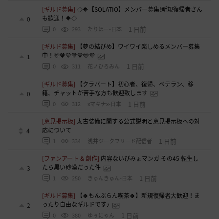
[ギルド募集]
◇🔶【SOLATIO】メンバー募集!新規復帰者さん
も歓迎！🔶◇
0
1 日前
0
293
たりほー-日本
[ギルド募集]
【夢の結びめ】ワイワイ楽しめるメンバー募集
中！🩷🧡💛💚💙🩵💜
1
1 日前
0
311
花ノひろみん
[ギルド募集]
【クラバート】初心者、復帰、ベテラン、移
籍、チャットが苦手な方も歓迎致します
0
1 日前
0
312
xマキナx-日本
[意見掲示板]
太古装備に関する公式説明と意見掲示板への対
応について
4
1 日前
1
334
浅井ジークフリード配信者
[ファンアート & 創作]
内容ないびみょマンガ その45 転生し
たら黒い砂漠だった件
3
1 日前
1
250
きゅんきゅん-日本
[ギルド募集]
【🍀もんぶらん喫茶🍀】新規復帰者大歓迎！ま
ったり自由なギルドです♪
2
1 日前
0
380
ゆぅにゃん