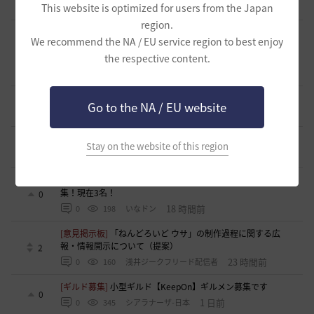
This website is optimized for users from the Japan
14 時間前
0
189
まっしろくろすけ
region.
[ギルド募集]
【はむちゃっぷ】完全無言・挨拶不要のソロ専
We recommend the NA / EU service region to best enjoy
用ギルド🐾 給料マックス・ジュース飲み放題・バフ完備の
0
the respective content.
「大人の快適な空き地」
15 時間前
0
163
おやじーぬ-日本
[意見掲示板]
「制裁」という言葉が与える印象について
Go to the NA / EU website
6
16 時間前
0
182
浅井ジークフリード配信者
[意見掲示板]
制裁措置における透明性の確保について
Stay on the website of this region
6
16 時間前
0
173
浅井ジークフリード配信者
[ギルド募集]
新設ギルド 「Shmurda」立ち上げメンバー募
集！現在3名！
0
18 時間前
0
198
いなドン
[意見掲示板]
「ねんどろいど ウサ」の制作過程に関する広
報・情報開示について（提案）
2
23 時間前
0
160
浅井ジークフリード配信者
[ギルド募集]
小型ギルド【KeepOn】ギルメン募集です
0
1 日前
0
345
シアラナーザ-日本