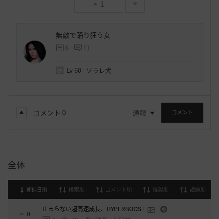
1
無敵で踊り狂う女
6
11
Lv
60
ソラレ犬
コメント
0
通報
コメント
全体
登録日順
検索順
コメント順
推奨順
話題順
止まらない超高速成長、HYPERBOOST
0