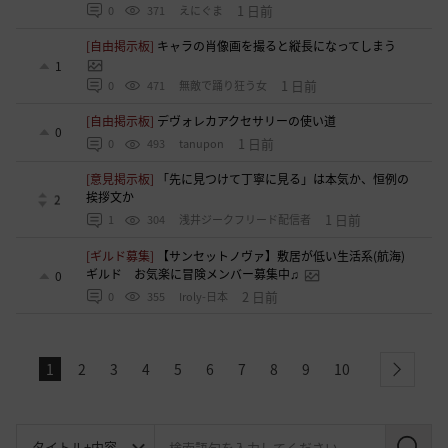
1 日前
0
371
えにぐま
[自由掲示板]
キャラの肖像画を撮ると縦長になってしまう
1
1 日前
0
471
無敵で踊り狂う女
[自由掲示板]
デヴォレカアクセサリーの使い道
0
1 日前
0
493
tanupon
[意見掲示板]
「先に見つけて丁寧に見る」は本気か、恒例の
挨拶文か
2
1 日前
1
304
浅井ジークフリード配信者
[ギルド募集]
【サンセットノヴァ】敷居が低い生活系(航海)
ギルド お気楽に冒険メンバー募集中♫
0
2 日前
0
355
Iroly-日本
1
2
3
4
5
6
7
8
9
10
next