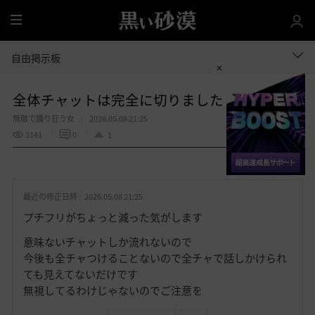
全
体
自由掲示板
全体チャットは完全に切りました
無敵で踊り狂う女
2026.05.08 21:25
3141
0
1
共有する
お
気
最近の修正日時 :
2026.05.08 21:25
に
入
プチフリがちょっと減った気がします
り
意味ないチャットしか流れないので
今後も全チャつけることないので全チャで話しかけられ
ても見えてないだけです
無視してるわけじゃないのでご注意を