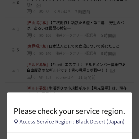
0
◎）
2 時間前
0
38
くろいばら
[自由掲示板]
【二次創作】顎顎たる檻・第三幕 ―野生のバ
グ、あるいは最弱の検証―
1
5 時間前
0
106
浅井ジークフリード配信者
[意見掲示板]
日本法人としての立場について感じたこと
5
8 時間前
0
140
浅井ジークフリード配信者
[ギルド募集]
【Esprit -エスプリ-】ギルドメンバー募集中🎵
自由度高めなギルドです！青の戦場⚓参戦中！！
1
11 時間前
0
151
aquria-日本
[ギルド募集]
生活寄りの小規模ギルド【月光浴場】は、現在
メンバー募集中！
0
13 時間前
0
194
柳と篝火
Please check your service region.
[ギルド募集]
ほのぼの生活ギルド「天狐もふもふ」メンバー
募集中です(〃･ω･ﾉ)ﾉ 💕
1
Access Service Region : Black Desert (Japan)
13 時間前
0
179
まっしろくろすけ
[ギルド募集]
【はむちゃっぷ】完全無言・挨拶不要のソロ専