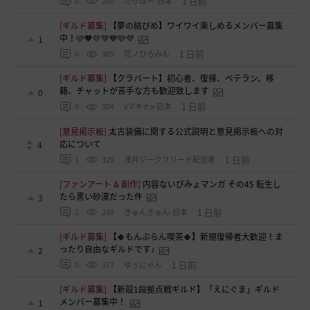
1 日前
0
290
たりほー-日本
[ギルド募集]
【夢の結びめ】ワイワイ楽しめるメンバー募集
中！🩷🧡💛💚💙🩵💜
1
1 日前
0
305
花ノひろみん
[ギルド募集]
【クラバート】初心者、復帰、ベテラン、移
籍、チャットが苦手な方も歓迎致します
0
1 日前
0
304
xマキナx-日本
[意見掲示板]
太古装備に関する公式説明と意見掲示板への対
応について
4
1 日前
1
329
浅井ジークフリード配信者
[ファンアート & 創作]
内容ないびみょマンガ その45 転生し
たら黒い砂漠だった件
3
1 日前
1
248
きゅんきゅん-日本
[ギルド募集]
【🍀もんぶらん喫茶🍀】新規復帰者大歓迎！ま
ったり自由なギルドです♪
2
1 日前
0
377
ゆぅにゃん
[ギルド募集]
【新設1段拠点戦ギルド】「えにぐま」ギルド
メンバー募集中！
1