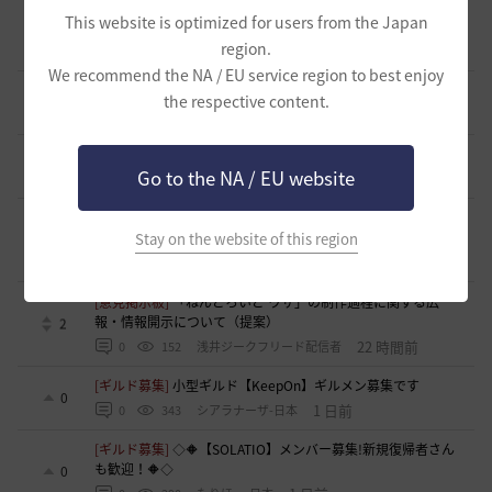
用ギルド🐾 給料マックス・ジュース飲み放題・バフ完備の
0
This website is optimized for users from the Japan
「大人の快適な空き地」
region.
14 時間前
0
151
おやじーぬ-日本
We recommend the NA / EU service region to best enjoy
[意見掲示板]
「制裁」という言葉が与える印象について
the respective content.
6
15 時間前
0
173
浅井ジークフリード配信者
[意見掲示板]
制裁措置における透明性の確保について
6
Go to the NA / EU website
15 時間前
0
165
浅井ジークフリード配信者
[ギルド募集]
新設ギルド 「Shmurda」立ち上げメンバー募
集！現在3名！
Stay on the website of this region
0
17 時間前
0
182
いなドン
[意見掲示板]
「ねんどろいど ウサ」の制作過程に関する広
報・情報開示について（提案）
2
22 時間前
0
152
浅井ジークフリード配信者
[ギルド募集]
小型ギルド【KeepOn】ギルメン募集です
0
1 日前
0
343
シアラナーザ-日本
[ギルド募集]
◇🔶【SOLATIO】メンバー募集!新規復帰者さん
も歓迎！🔶◇
0