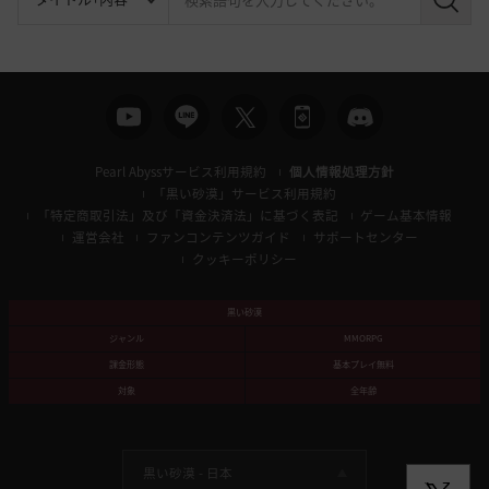
検
索
Pearl Abyssサービス利用規約
個人情報処理方針
「黒い砂漠」サービス利用規約
「特定商取引法」及び「資金決済法」に基づく表記
ゲーム基本情報
運営会社
ファンコンテンツガイド
サポートセンター
クッキーポリシー
黒い砂漠
ジャンル
MMORPG
課金形態
基本プレイ無料
対象
全年齢
黒い砂漠 -
日本