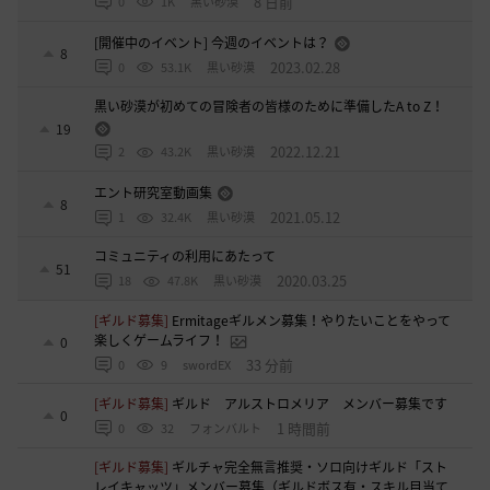
8 日前
0
1K
黒い砂漠
[開催中のイベント] 今週のイベントは？
8
2023.02.28
0
53.1K
黒い砂漠
黒い砂漠が初めての冒険者の皆様のために準備したA to Z！
19
2022.12.21
2
43.2K
黒い砂漠
エント研究室動画集
8
2021.05.12
1
32.4K
黒い砂漠
コミュニティの利用にあたって
51
2020.03.25
18
47.8K
黒い砂漠
[ギルド募集]
Ermitageギルメン募集！やりたいことをやって
楽しくゲームライフ！
0
33 分前
0
9
swordEX
[ギルド募集]
ギルド アルストロメリア メンバー募集です
0
1 時間前
0
32
フォンバルト
[ギルド募集]
ギルチャ完全無言推奨・ソロ向けギルド「スト
レイキャッツ」メンバー募集（ギルドボス有・スキル目当て