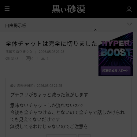
全
体
自由掲示板
全体チャットは完全に切りました
無敵で踊り狂う女
2026.05.08 21:25
3145
0
1
共有する
お
気
最近の修正日時 :
2026.05.08 21:25
に
入
プチフリがちょっと減った気がします
り
意味ないチャットしか流れないので
今後も全チャつけることないので全チャで話しかけられ
ても見えてないだけです
無視してるわけじゃないのでご注意を