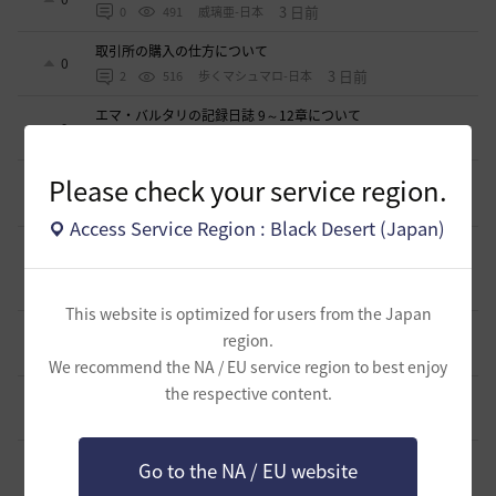
3 日前
0
491
威璃亜-日本
取引所の購入の仕方について
0
3 日前
2
516
歩くマシュマロ-日本
エマ・バルタリの記録日誌 9～12章について
9
7 日前
2
877
飛鳥雨音
Please check your service region.
止まらない超高速成長、HYPERBOOST
0
9 日前
0
1.1K
黒い砂漠
Access Service Region : Black Desert (Japan)
【ギルド名声】2026ハイデル宴会スクショ【どうなる？】
（2026年ギルド名声アプデリンク追記）
4
2026.07.27
0
888
セルベリア
This website is optimized for users from the Japan
「怪しい袋」
region.
1
2026.07.24
0
1K
ノウワン
We recommend the NA / EU service region to best enjoy
the respective content.
波に乗って流れ着いた宝の地図の場所
2
2026.07.24
2
938
倉庫の
週間イベントについて
Go to the NA / EU website
1
2026.07.24
1
805
マサ