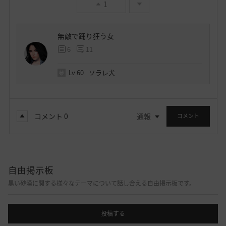
1
無敵で踊り狂う女
6
11
Lv
60
ソラレ犬
コメント
0
通報
コメント
自由掲示板
黒い砂漠に関する様々なテーマについて話し合える自由掲示板です。
投稿する