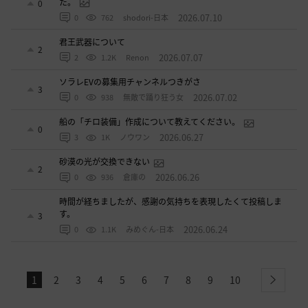
た。
0
2026.07.10
0
762
shodori-日本
君王武器について
2
2026.07.07
2
1.2K
Renon
ソラレEVの募集用チャンネルつきがさ
3
2026.07.02
0
938
無敵で踊り狂う女
船の「チロ装備」作成について教えてください。
0
2026.06.27
3
1K
ノウワン
砂漠の光が交換できない
2
2026.06.26
0
936
倉庫の
時間が経ちましたが、感謝の気持ちを表現したくて投稿しま
す。
3
2026.06.24
0
1.1K
みめぐん-日本
1
2
3
4
5
6
7
8
9
10
next