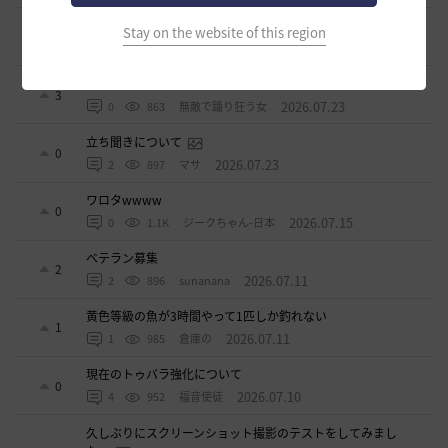
ベテラン＆ルーキー クーポン配布
Stay on the website of this region
0
2026.07.24
0
778
飛鳥雨音
ドーサやソーサレスの無敵踊りについて
3
2026.07.23
0
863
無敵で踊り狂う女
立ち聞きについて
0
2026.07.23
2
897
マサ
ワロタwwww
0
2026.07.15
0
1.1K
ジークちゃん-日本
ベテラン募集
2
2026.07.11
2
896
sunanana
黄色等級の魚が3時間やって1匹しか釣れない
1
2026.07.11
1
985
倉庫の
現在のトゥバラ強化について
0
2026.07.10
4
952
福音使徒
久しぶりにスクリーンショット撮影のテストをしてみまし