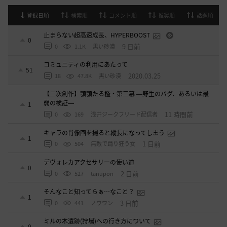
登録日順
検索順
コメント順
推奨順
話題順
止まらない超高速成長、HYPERBOOST
0
9 日前
0
1.1K
黒い砂漠
コミュニティの利用にあたって
51
2020.03.25
18
47.8K
黒い砂漠
【二次創作】顎顎たる檻・第三幕 ―野生のバグ、あるいは最
弱の検証―
1
11 時間前
0
169
浅井ジークフリード配信者
キャラの肖像画を撮ると縦長になってしまう
1
1 日前
0
504
無敵で踊り狂う女
デヴォレカアクセサリーの使い道
0
2 日前
0
527
tanupon
そんなこと知ってらぁ…なこと？
1
3 日前
0
441
ノウワン
ミルの木遺跡(狩場)への行き方について
0