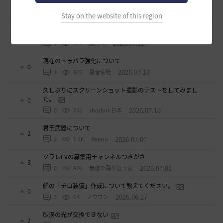
ベテラン募集
2
2026.07.11
2
871
sunanana
Stay on the website of this region
黄色等級の魚が3時間やって1匹しか釣れない
1
2026.07.11
1
957
倉庫の
現在のトゥバラ強化について
0
2026.07.10
4
925
福音使徒
久しぶりにスクリーンショット撮影のテストをしてみまし
た。
0
2026.07.10
0
755
shodori-日本
君王武器について
2
2026.07.07
2
1.2K
Renon
ソラレEVの募集用チャンネルつきがさ
3
2026.07.02
0
920
無敵で踊り狂う女
船の「チロ装備」作成について教えてください。
0
2026.06.27
3
1K
ノウワン
砂漠の光が交換できない
2