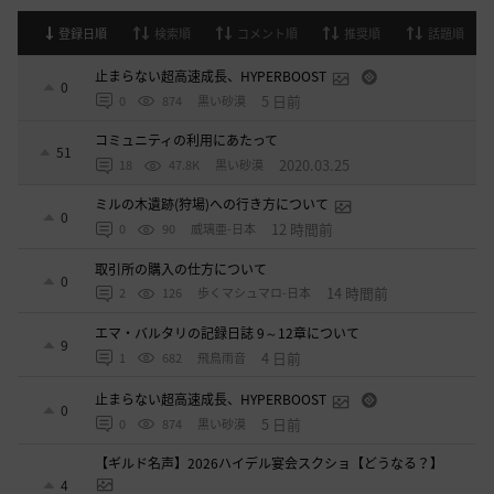
登録日順
検索順
コメント順
推奨順
話題順
止まらない超高速成長、HYPERBOOST
0
5 日前
0
874
黒い砂漠
コミュニティの利用にあたって
51
2020.03.25
18
47.8K
黒い砂漠
ミルの木遺跡(狩場)への行き方について
0
12 時間前
0
90
威璃亜-日本
取引所の購入の仕方について
0
14 時間前
2
126
歩くマシュマロ-日本
エマ・バルタリの記録日誌 9～12章について
9
4 日前
1
682
飛鳥雨音
止まらない超高速成長、HYPERBOOST
0
5 日前
0
874
黒い砂漠
【ギルド名声】2026ハイデル宴会スクショ【どうなる？】
4