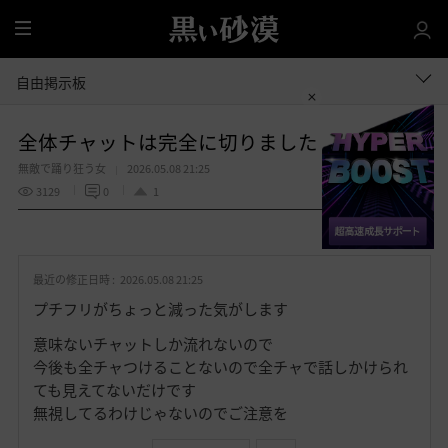
全
体
自由掲示板
全体チャットは完全に切りました
無敵で踊り狂う女
2026.05.08 21:25
3129
0
1
共有する
お
気
最近の修正日時 :
2026.05.08 21:25
に
入
プチフリがちょっと減った気がします
り
意味ないチャットしか流れないので
今後も全チャつけることないので全チャで話しかけられ
ても見えてないだけです
無視してるわけじゃないのでご注意を