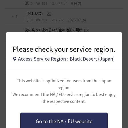
9 日前
0
838
セルベリア
「怪しい袋」
1
2026.07.24
0
962
ノウワン
波に乗って流れ着いた宝の地図の場所
2
2026.07.24
2
882
倉庫の
Please check your service region.
週間イベントについて
1
2026.07.24
1
767
マサ
Access Service Region : Black Desert (Japan)
ベテラン＆ルーキー クーポン配布
0
2026.07.24
0
731
飛鳥雨音
ドーサやソーサレスの無敵踊りについて
This website is optimized for users from the Japan
3
2026.07.23
0
813
無敵で踊り狂う女
region.
We recommend the NA / EU service region to best enjoy
立ち聞きについて
0
the respective content.
2026.07.23
2
859
マサ
ワロタwwww
0
2026.07.15
0
1.1K
ジークちゃん-日本
Go to the NA / EU website