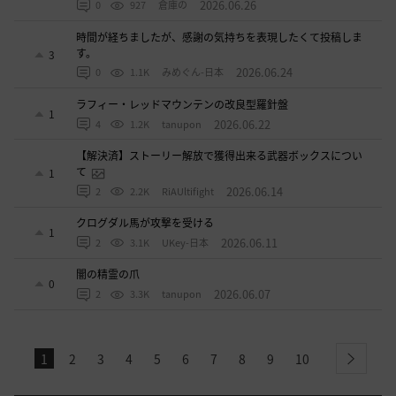
2026.06.26
0
927
倉庫の
時間が経ちましたが、感謝の気持ちを表現したくて投稿しま
す。
3
2026.06.24
0
1.1K
みめぐん-日本
ラフィー・レッドマウンテンの改良型羅針盤
1
2026.06.22
4
1.2K
tanupon
【解決済】ストーリー解放で獲得出来る武器ボックスについ
て
1
2026.06.14
2
2.2K
RiAUltifight
クログダル馬が攻撃を受ける
1
2026.06.11
2
3.1K
UKey-日本
闇の精霊の爪
0
2026.06.07
2
3.3K
tanupon
1
2
3
4
5
6
7
8
9
10
next