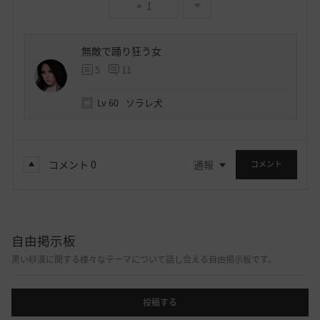
1
無敵で踊り狂う女
5
11
Lv
60
ソラレ犬
コメント
0
通報
コメント
自由掲示板
黒い砂漠に関する様々なテーマについて話し合える自由掲示板です。
投稿する