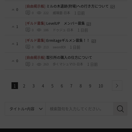
[自由掲示板]
ミルの木遺跡(狩場)への行き方について
0
1 日前
0
222
威璃亜-日本
[ギルド募集]
LevelUP メンバー募集
1
1 日前
0
186
ドゥジュ-日本
[ギルド募集]
Ermitageギルメン募集！！
1
1 日前
0
213
swordEX
[自由掲示板]
取引所の購入の仕方について
0
1 日前
2
263
歩くマシュマロ-日本
1
2
3
4
5
6
7
8
9
10
next
検
索