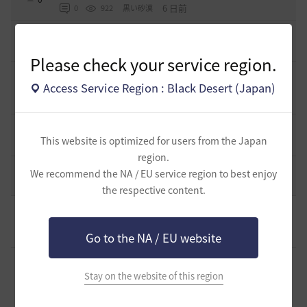
6 日前
0
922
黒い砂漠
[開催中のイベント] 今週のイベントは？
8
2023.02.28
0
53.1K
黒い砂漠
Please check your service region.
黒い砂漠が初めての冒険者の皆様のために準備したA to Z！
Access Service Region : Black Desert (Japan)
19
2022.12.21
2
43.2K
黒い砂漠
エント研究室動画集
8
This website is optimized for users from the Japan
2021.05.12
1
32.3K
黒い砂漠
region.
コミュニティの利用にあたって
We recommend the NA / EU service region to best enjoy
51
2020.03.25
18
47.8K
黒い砂漠
the respective content.
[ギルド募集]
ギルド【Patera】ギルドメンバー募集中！ 初心
者復帰者歓迎！！
0
2 時間前
Go to the NA / EU website
0
46
かぐらBDO
[ギルド募集]
ギルチャ完全無言推奨・ソロ向けギルド「スト
レイキャッツ」メンバー募集（ギルドボス有・初心者復帰者
Stay on the website of this region
0
多数所属・スキル目当て◎）
2 時間前
0
30
くろいばら