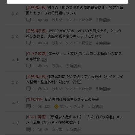
[意見掲示板]
釣りの「他の冒険者の船舶搭乗防止」設定が毎
回リセットされる問題について
0
3 時間前
0
44
浅井ジークフリード配信者
[意見掲示板]
HYPERBOOSTの「AD750を目指そう」という
呼びかけと、実際の難易度のギャップについて
0
4 時間前
0
64
浅井ジークフリード配信者
[クラス攻略]
[エージェント攻略]スキルコンボ動画並びにス
キル特化
1
5 時間前
0
85
夜狐丸
[意見掲示板]
運営体制について感じている懸念（ガイドライ
ン整備・監査体制・対応の一貫性）
0
5 時間前
0
63
浅井ジークフリード配信者
[TIP&攻略]
初心者向け労働者システムの基礎
6
5 時間前
0
123
ザンナック-日本
[ギルド募集]
【新設少人数ギルド】「たんぽぽの綿毛」メン
バー募集！初心者・復帰勢歓迎！
0
6 時間前
0
66
鼠の巣