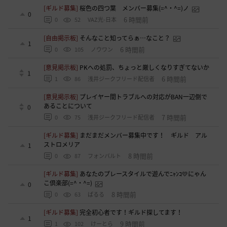
[ギルド募集]
桜色の四つ葉 メンバー募集(=^・^=)ノ
0
6 時間前
0
52
VAZ光-日本
[自由掲示板]
そんなこと知ってらぁ…なこと？
1
6 時間前
0
105
ノウワン
[意見掲示板]
PKへの処罰、ちょっと厳しくなりすぎてないか
1
6 時間前
1
86
浅井ジークフリード配信者
[意見掲示板]
プレイヤー間トラブルへの対応がBAN一辺倒で
あることについて
0
7 時間前
0
75
浅井ジークフリード配信者
[ギルド募集]
まだまだメンバー募集中です！ ギルド アル
ストロメリア
1
8 時間前
0
87
フォンバルト
[ギルド募集]
あなたのプレースタイルで遊んでﾆｬﾝｺ💛にゃん
こ倶楽部(=^・^=)
0
8 時間前
0
63
ぱるる
[ギルド募集]
完全初心者です！ギルド探してます！
1
9 時間前
1
102
けーとら