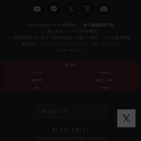
Pearl Abyssサービス利用規約
個人情報処理方針
「黒い砂漠」サービス利用規約
「特定商取引法」及び「資金決済法」に基づく表記
ゲーム基本情報
運営会社
ファンコンテンツガイド
サポートセンター
クッキーポリシー
黒い砂漠
ジャンル
MMORPG
課金形態
基本プレイ無料
対象
全年齢
黒い砂漠 -
日本
© Pearl Abyss Corp. All Rights Reserved.