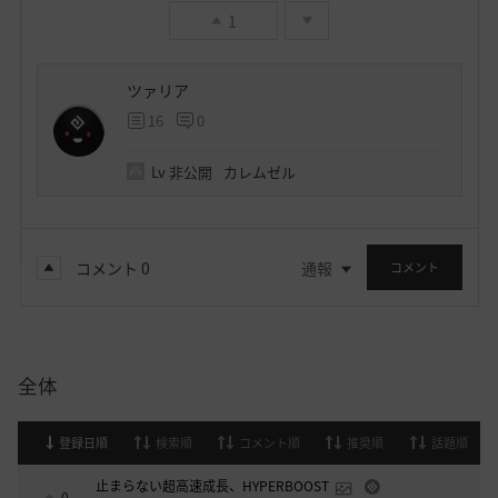
1
ツァリア
16
0
Lv
非公開
カレムゼル
コメント
0
通報
コメント
全体
登録日順
検索順
コメント順
推奨順
話題順
止まらない超高速成長、HYPERBOOST
0