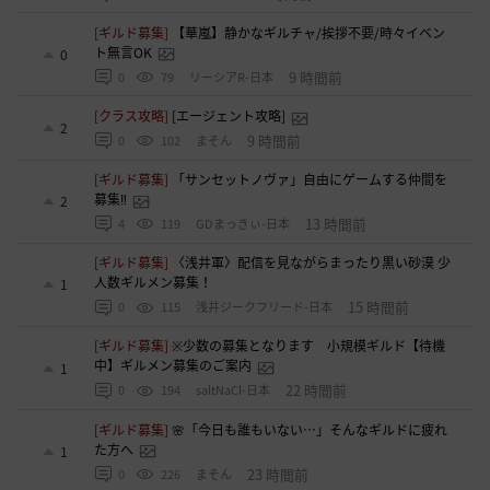
[ギルド募集]
【華嵐】静かなギルチャ/挨拶不要/時々イベン
ト無言OK
0
9 時間前
0
79
リーシアR-日本
[クラス攻略]
[エージェント攻略]
2
9 時間前
0
102
まそん
[ギルド募集]
「サンセットノヴァ」自由にゲームする仲間を
募集‼️
2
13 時間前
4
119
GDまっきぃ-日本
[ギルド募集]
〈浅井軍〉配信を見ながらまったり黒い砂漠 少
人数ギルメン募集！
1
15 時間前
0
115
浅井ジークフリード-日本
[ギルド募集]
※少数の募集となります 小規模ギルド【待機
中】ギルメン募集のご案内
1
22 時間前
0
194
saltNaCl-日本
[ギルド募集]
🌸「今日も誰もいない…」そんなギルドに疲れ
た方へ
1
23 時間前
0
226
まそん