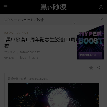
全
体
スクリーンショット／映像
#スクリーンショット
[黒い砂漠11周年記念生放送]11周年・花火の
夜
ツァリア
2026.05.08 20:27
1795
0
1
共有する
お
気
最近の修正日時 :
2026.05.08 20:27
に
入
り