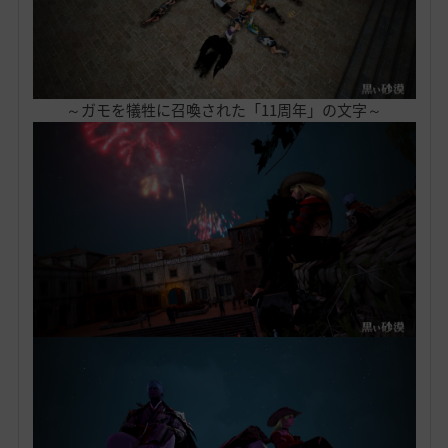
～ガモを犠牲に召喚された「11周年」の文字～