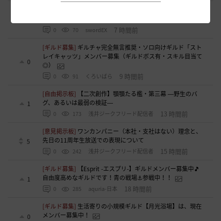
[ギルド募集]
Ermitageギルメン募集！やりたいことをやって
楽しくゲームライフ！
0
7 時間前
0
70
swordEX
[ギルド募集]
ギルチャ完全無言推奨・ソロ向けギルド「スト
レイキャッツ」メンバー募集（ギルドボス有・スキル目当て
0
◎）
9 時間前
0
91
くろいばら
[自由掲示板]
【二次創作】顎顎たる檻・第三幕 ―野生のバ
グ、あるいは最弱の検証―
1
13 時間前
0
173
浅井ジークフリード配信者
[意見掲示板]
ワンカンパニー（本社・支社はない）理念と、
先日の11周年生放送での表現について
5
15 時間前
0
242
浅井ジークフリード配信者
[ギルド募集]
【Esprit -エスプリ-】ギルドメンバー募集中🎵
自由度高めなギルドです！青の戦場⚓参戦中！！
1
18 時間前
0
285
aquria-日本
[ギルド募集]
生活寄りの小規模ギルド【月光浴場】は、現在
メンバー募集中！
0