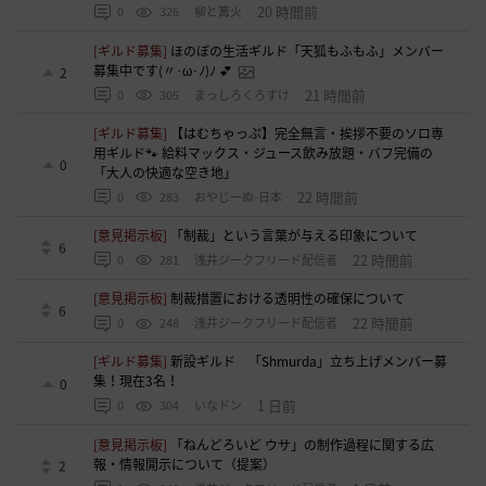
20 時間前
0
326
柳と篝火
[ギルド募集]
ほのぼの生活ギルド「天狐もふもふ」メンバー
募集中です(〃･ω･ﾉ)ﾉ 💕
2
21 時間前
0
305
まっしろくろすけ
[ギルド募集]
【はむちゃっぷ】完全無言・挨拶不要のソロ専
用ギルド🐾 給料マックス・ジュース飲み放題・バフ完備の
0
「大人の快適な空き地」
22 時間前
0
283
おやじーぬ-日本
[意見掲示板]
「制裁」という言葉が与える印象について
6
22 時間前
0
281
浅井ジークフリード配信者
[意見掲示板]
制裁措置における透明性の確保について
6
22 時間前
0
248
浅井ジークフリード配信者
[ギルド募集]
新設ギルド 「Shmurda」立ち上げメンバー募
集！現在3名！
0
1 日前
0
304
いなドン
[意見掲示板]
「ねんどろいど ウサ」の制作過程に関する広
報・情報開示について（提案）
2