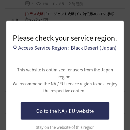
2 時間前
2
160
エレメル
[クラス攻略]
[エージェント攻略]イカ流伝承AG：PVE手順
書-2026.8-
0
2 時間前
0
54
イスカス
Please check your service region.
[ギルド募集]
2024年7月にトリニティで起きた事を風化させ
ない為の仲間を募集しています!
0
Access Service Region : Black Desert (Japan)
3 時間前
0
39
シャイミン-日本
[スクリーンショット／映像]
古巣の桟橋でおすまし
0
3 時間前
0
51
ラーナフルール-日本
This website is optimized for users from the Japan
[TIP&攻略]
エダナの王位戦 裏テクニック や所感など
region.
7
We recommend the NA / EU service region to best enjoy
5 時間前
0
349
エレメル
the respective content.
[ギルド募集]
新設生活系ギルド「OneRoom」創設メンバー
大募集！！
0
5 時間前
0
88
ハッピーエンド
Go to the NA / EU website
[ギルド募集]
【TrueWinter】ギルドメンバー募集
1
7 時間前
0
81
倉葉
Stay on the website of this region