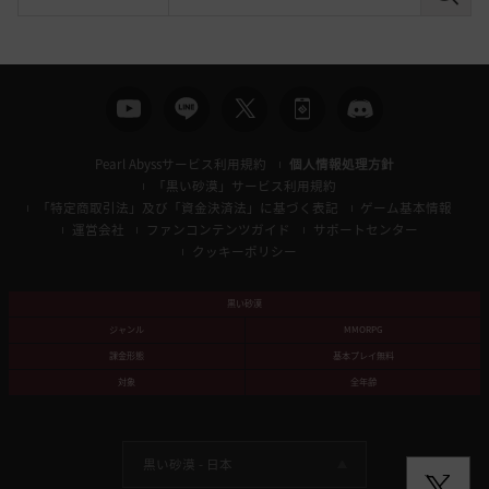
検
索
Pearl Abyssサービス利用規約
個人情報処理方針
「黒い砂漠」サービス利用規約
「特定商取引法」及び「資金決済法」に基づく表記
ゲーム基本情報
運営会社
ファンコンテンツガイド
サポートセンター
クッキーポリシー
黒い砂漠
ジャンル
MMORPG
課金形態
基本プレイ無料
対象
全年齢
黒い砂漠 -
日本