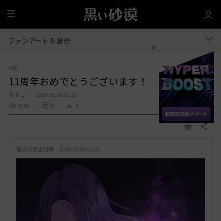
全
体
ファンアート & 創作
#絵
11周年おめでとうございます！
みすこ
2026.05.08 20:26
1396
0
2
共有する
お
気
最近の修正日時 :
2026.05.08 20:26
に
入
り