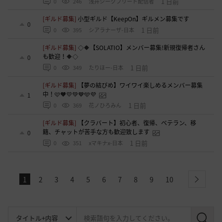
1 日前
0
246
浅井ジークフリード配信者
[ギルド募集]
小型ギルド【KeepOn】ギルメン募集です
0
1 日前
0
395
シアラナーザ-日本
[ギルド募集]
◇🔶【SOLATIO】メンバー募集!新規復帰者さん
も歓迎！🔶◇
0
1 日前
0
349
たりほー-日本
[ギルド募集]
【夢の結びめ】ワイワイ楽しめるメンバー募集
中！🩷🧡💛💚💙🩵💜
1
1 日前
0
369
花ノひろみん
[ギルド募集]
【クラバート】初心者、復帰、ベテラン、移
籍、チャットが苦手な方も歓迎致します
0
1 日前
0
351
xマキナx-日本
1
2
3
4
5
6
7
8
9
10
next