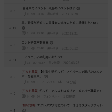
[開催中のイベント] 今週のイベントは？
8
2023.02.28
0
53.1K
黒い砂漠
黒い砂漠が初めての冒険者の皆様のために準備したA to Z！
19
2022.12.21
2
43.3K
黒い砂漠
エント研究室動画集
8
2021.05.12
1
32.4K
黒い砂漠
コミュニティの利用にあたって
51
2020.03.25
18
47.8K
黒い砂漠
[ギルド募集]
【中型生活ギルド】マイペースで遊びたいメン
バーを募集中。
0
34 分前
0
9
アーバイン-日本
[ギルド募集]
ギルド アルストロメリア メンバー募集です
0
1 時間前
0
26
フォンバルト
[TIP&攻略]
エクレタアクセについて ３１５スタックチャレ
1