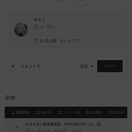
2
みすこ
15
0
Lv
非公開
ウィリニア
コメント
0
通報
コメント
全体
登録日順
検索順
コメント順
推奨順
話題順
止まらない超高速成長、HYPERBOOST
0
9 日前
0
1.1K
黒い砂漠