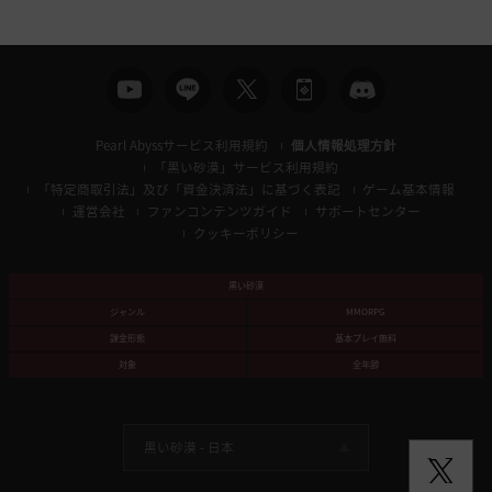
索
Pearl Abyssサービス利用規約
個人情報処理方針
「黒い砂漠」サービス利用規約
「特定商取引法」及び「資金決済法」に基づく表記
ゲーム基本情報
運営会社
ファンコンテンツガイド
サポートセンター
クッキーポリシー
黒い砂漠
ジャンル
MMORPG
課金形態
基本プレイ無料
対象
全年齢
黒い砂漠 -
日本