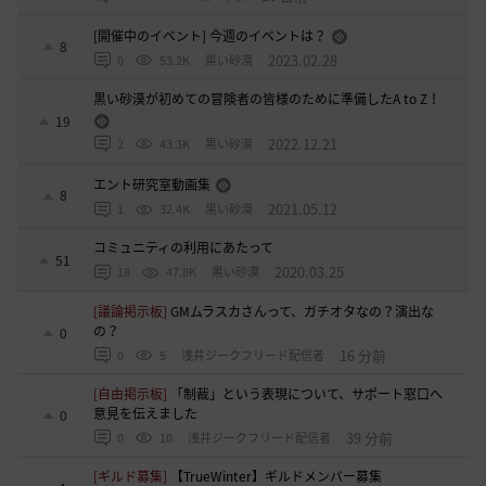
[開催中のイベント] 今週のイベントは？
8
2023.02.28
0
53.2K
黒い砂漠
黒い砂漠が初めての冒険者の皆様のために準備したA to Z！
19
2022.12.21
2
43.3K
黒い砂漠
エント研究室動画集
8
2021.05.12
1
32.4K
黒い砂漠
コミュニティの利用にあたって
51
2020.03.25
18
47.8K
黒い砂漠
[議論掲示板]
GMムラスカさんって、ガチオタなの？演出な
の？
0
16 分前
0
5
浅井ジークフリード配信者
[自由掲示板]
「制裁」という表現について、サポート窓口へ
意見を伝えました
0
39 分前
0
10
浅井ジークフリード配信者
[ギルド募集]
【TrueWinter】ギルドメンバー募集