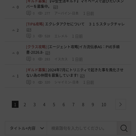
[ギルド募集]
【中型生活ギルド】マイペースで遊びたいメン
バーを募集中。
0
1 日前
0
277
アーバイン-日本
[TIP&攻略]
エクレタアクセについて ３１５スタックチャレ
2
1 日前
3
528
エレメル
[クラス攻略]
[エージェント攻略]イカ流伝承AG：PVE手順
書-2026.8-
0
1 日前
0
283
イスカス
[ギルド募集]
2024年7月にトリニティで起きた事を風化させ
ない為の仲間を募集しています!
1
1 日前
0
320
シャイミン-日本
1
2
3
4
5
6
7
8
9
10
next
検