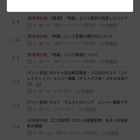
0
9 時間前
0
58
すかいてんぷる店長-日本
[意見掲示板]
【意見】「制裁」という表記の見直しについて
4
10 時間前
0
53
浅井ジークフリード配信者
[意見掲示板]
「制裁」という言葉の選び方について
4
12 時間前
0
51
浅井ジークフリード配信者
[意見掲示板]
「制裁」という表現について
5
15 時間前
0
75
浅井ジークフリード配信者
[ギルド募集]
ギルチャ完全無言推奨・ソロ向けギルド「スト
レイキャッツ」メンバー募集（ギルドボス有・スキル目当て
1
◎）
16 時間前
0
44
くろいばら
[ギルド募集]
ギルド アルストロメリア メンバー募集です
0
19 時間前
0
85
フォンバルト
[自由掲示板]
【二次創作】カロンの被害妄想、あるいは検証
者の視線
0
21 時間前
0
212
浅井ジークフリード配信者