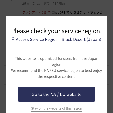
1
5 時間前
0
29
倉葉
[ファンアート & 創作]
Chat GPT で AI きせかえ （ ちょっと
アレ・・・ ）
0
6 時間前
0
21
ノウワン
Please check your service region.
[ギルド募集]
🏠このゲーム世界にひとり佇む人へ／CASAギ
ルドはメンバー募集中_10.08.26
0
Access Service Region : Black Desert (Japan)
7 時間前
0
30
ァォ-日本
[ギルド募集]
経験不問！らびっとかんぱにー新入社員募集
中！
0
This website is optimized for users from the Japan
9 時間前
0
42
みやみやみ
region.
[ギルド募集]
のんびり行こうよ「おねんねタイム」ギルドメ
We recommend the NA / EU service region to best enjoy
ンバー募集！初心者・復帰勢も歓迎！
1
the respective content.
9 時間前
0
33
22時から酒
[意見掲示板]
被害者と処置を受けた方が話し合える場の新設
Go to the NA / EU website
について
6
9 時間前
0
62
浅井ジークフリード配信者
Stay on the website of this region
[意見掲示板]
【制裁・内規変更】制裁解除後の一定期間以内
における再度の迷惑行為についての制裁基準変更について