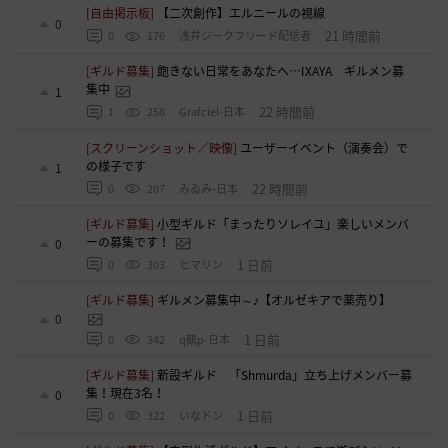
[自由掲示板]
【二次創作】エルニールの視線
0
21 時間前
0
176
浅井ジークフリード配信者
[ギルド募集]
飽きない日常をあなたへ…IXAYA ギルメン募
集中
1
22 時間前
1
258
Grafciel-日本
[スクリーンショット／映像]
ユーザーイベント（演奏会）で
の様子です
1
22 時間前
0
207
みゐみ-日本
[ギルド募集]
小型ギルド「まったりソレイユ」楽しいメンバ
ーの募集です！
0
1 日前
0
303
ヒマリン
[ギルド募集]
ギルメン募集中～♪【オルゼキアで薬売り】
0
1 日前
0
342
q鵺p-日本
[ギルド募集]
新設ギルド 「Shmurda」立ち上げメンバー募
集！現在3名！
0
1 日前
0
322
いなドン