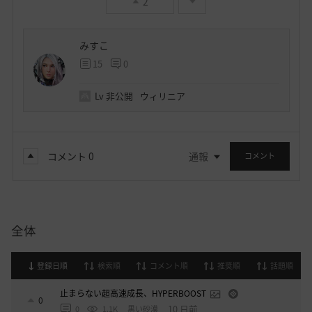
2
みすこ
15
0
Lv
非公開
ウィリニア
コメント
0
通報
コメント
全体
登録日順
検索順
コメント順
推奨順
話題順
止まらない超高速成長、HYPERBOOST
0
10 日前
0
1.1K
黒い砂漠