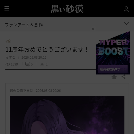
全
体
ファンアート & 創作
#絵
11周年おめでとうございます！
みすこ
2026.05.08 20:26
1399
0
2
共有する
お
気
最近の修正日時 :
2026.05.08 20:26
に
入
り