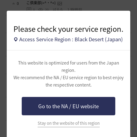
こ倶楽部(=^・^=)
0
1 時間前
0
20
ぱるる
[ギルド募集]
完全初心者です！ギルド探してます！
1
Please check your service region.
2 時間前
0
39
けーとら
Access Service Region : Black Desert (Japan)
[ギルド募集]
【華嵐】静かなギルチャ/挨拶不要/時々イベン
ト無言OK
0
2 時間前
0
26
リーシアR-日本
[クラス攻略]
[エージェント攻略]
This website is optimized for users from the Japan
2
2 時間前
0
47
まそん
region.
We recommend the NA / EU service region to best enjoy
[ギルド募集]
「サンセットノヴァ」自由にゲームする仲間を
the respective content.
募集‼️
2
6 時間前
4
82
GDまっきぃ-日本
[ギルド募集]
〈浅井軍〉配信を見ながらまったり黒い砂漠 少
Go to the NA / EU website
人数ギルメン募集！
1
8 時間前
0
83
浅井ジークフリード-日本
Stay on the website of this region
[ギルド募集]
※少数の募集となります 小規模ギルド【待機
中】ギルメン募集のご案内
1