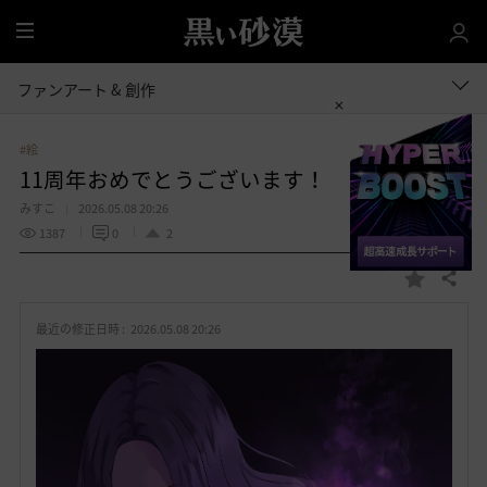
全
体
ファンアート & 創作
#絵
11周年おめでとうございます！
みすこ
2026.05.08 20:26
1387
0
2
共有する
お
気
最近の修正日時 :
2026.05.08 20:26
に
入
り