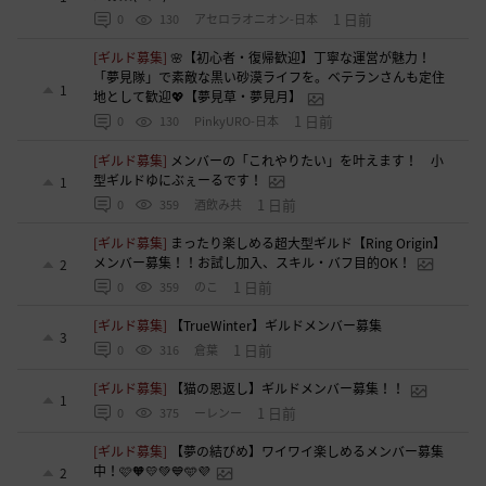
1 日前
0
130
アセロラオニオン-日本
[ギルド募集]
🌸【初心者・復帰歓迎】丁寧な運営が魅力！
「夢見隊」で素敵な黒い砂漠ライフを。ベテランさんも定住
1
地として歓迎💖【夢見草・夢見月】
1 日前
0
130
PinkyURO-日本
[ギルド募集]
メンバーの「これやりたい」を叶えます！ 小
型ギルドゆにぶぇーるです！
1
1 日前
0
359
酒飲み共
[ギルド募集]
まったり楽しめる超大型ギルド【Ring Origin】
メンバー募集！！お試し加入、スキル・バフ目的OK！
2
1 日前
0
359
のこ
[ギルド募集]
【TrueWinter】ギルドメンバー募集
3
1 日前
0
316
倉葉
[ギルド募集]
【猫の恩返し】ギルドメンバー募集！！
1
1 日前
0
375
ーレンー
[ギルド募集]
【夢の結びめ】ワイワイ楽しめるメンバー募集
中！🩷🧡💛💚💙🩵💜
2