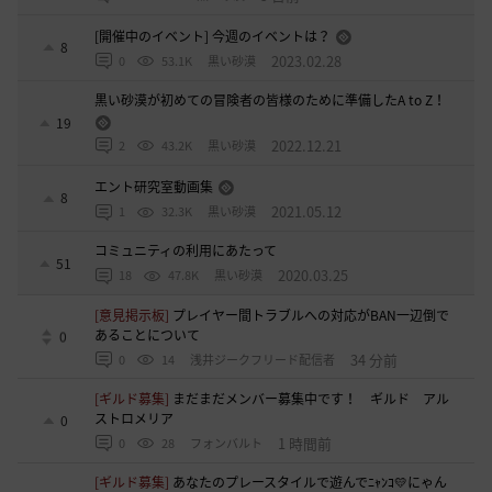
[開催中のイベント] 今週のイベントは？
8
2023.02.28
0
53.1K
黒い砂漠
黒い砂漠が初めての冒険者の皆様のために準備したA to Z！
19
2022.12.21
2
43.2K
黒い砂漠
エント研究室動画集
8
2021.05.12
1
32.3K
黒い砂漠
コミュニティの利用にあたって
51
2020.03.25
18
47.8K
黒い砂漠
[意見掲示板]
プレイヤー間トラブルへの対応がBAN一辺倒で
あることについて
0
34 分前
0
14
浅井ジークフリード配信者
[ギルド募集]
まだまだメンバー募集中です！ ギルド アル
ストロメリア
0
1 時間前
0
28
フォンバルト
[ギルド募集]
あなたのプレースタイルで遊んでﾆｬﾝｺ💛にゃん