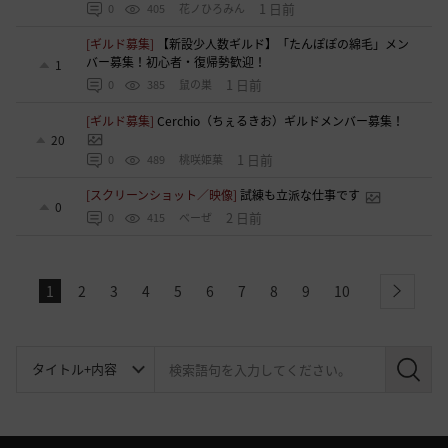
1 日前
0
405
花ノひろみん
[ギルド募集]
【新設少人数ギルド】「たんぽぽの綿毛」メン
バー募集！初心者・復帰勢歓迎！
1
1 日前
0
385
鼠の巣
[ギルド募集]
Cerchio（ちぇるきお）ギルドメンバー募集！
20
1 日前
0
489
桃咲姫菓
[スクリーンショット／映像]
試練も立派な仕事です
0
2 日前
0
415
べーぜ
1
2
3
4
5
6
7
8
9
10
next
検
索