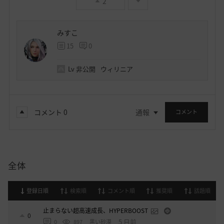
2
みすこ
15
0
Lv
非公開
ウィリニア
コメント
0
通報
コメント
全体
登録日順
検索順
コメント順
推奨順
話題順
止まらない超高速成長、HYPERBOOST
0
5 日前
0
897
黒い砂漠