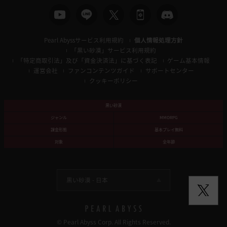
Pearl Abyssサービス利用規約
個人情報処理方針
「黒い砂漠」サービス利用規約
「特定商取引法」及び「資金決済法」に基づく表記
ゲーム基本情報
運営会社
ファンコンテンツガイド
サポートセンター
クッキーポリシー
黒い砂漠
ジャンル
MMORPG
課金形態
基本プレイ無料
対象
全年齢
黒い砂漠 -
日本
© Pearl Abyss Corp. All Rights Reserved.