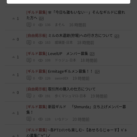
15 時間前
0
109
saltNaCl-日本
[ギルド募集]
🌸「今日も誰もいない…」そんなギルドに疲れ
た方へ
1
16 時間前
0
136
まそん
[自由掲示板]
ミルの木遺跡(狩場)への行き方について
0
18 時間前
0
163
威璃亜-日本
[ギルド募集]
LevelUP メンバー募集
1
18 時間前
0
108
ドゥジュ-日本
[ギルド募集]
Ermitageギルメン募集！！
1
19 時間前
0
126
swordEX
[自由掲示板]
取引所の購入の仕方について
0
19 時間前
2
191
歩くマシュマロ-日本
[ギルド募集]
新設ギルド 「Shmurda」立ち上げメンバー募
集！
1
20 時間前
0
128
いなドン
[ギルド募集]
~各PTｺﾝﾃﾝﾂも楽しむ~【あせろらじゅーす】ｷﾞﾙ
ﾒﾝ募集(ﾟ∀ﾟ)ノ
1