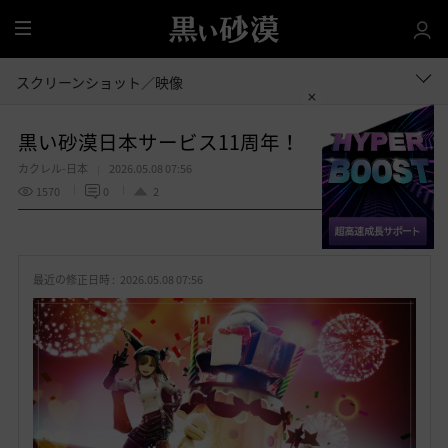
全
体
スクリーンショット／映像
黒い砂漠日本サービス11周年！
カクレル-日本
2026.05.08 07:56
1570
0
2
共有する
お
気
最近の修正日時 :
2026.05.08 07:56
に
入
り