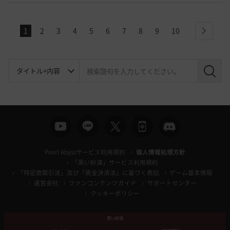
1
2
3
4
5
6
7
8
9
10
next
検
索
Pearl Abyssサービス利用規約
個人情報処理方針
「黒い砂漠」サービス利用規約
「特定商取引法」及び「資金決済法」に基づく表記
ゲーム基本情報
運営会社
ファンコンテンツガイド
サポートセンター
クッキーポリシー
黒い砂漠