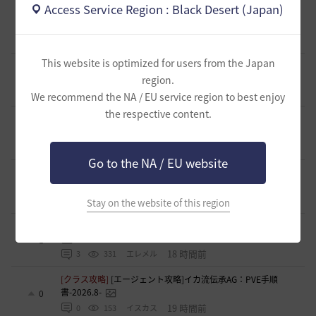
Access Service Region : Black Desert (Japan)
[ギルド募集]
小型ギルド「まったりソレイユ」楽しいメンバ
ーの募集です！
0
13 時間前
0
123
ヒマリン
This website is optimized for users from the Japan
[ギルド募集]
ギルメン募集中～♪【オルゼキアで薬売り】
region.
0
16 時間前
0
152
q鵺p-日本
We recommend the NA / EU service region to best enjoy
the respective content.
[ギルド募集]
新設ギルド 「Shmurda」立ち上げメンバー募
集！現在3名！
0
16 時間前
0
130
いなドン
Go to the NA / EU website
[ギルド募集]
【中型生活ギルド】マイペースで遊びたいメン
バーを募集中。
0
17 時間前
0
67
アーバイン-日本
Stay on the website of this region
[TIP&攻略]
エクレタアクセについて ３１５スタックチャレ
1
18 時間前
3
331
エレメル
[クラス攻略]
[エージェント攻略]イカ流伝承AG：PVE手順
書-2026.8-
0
19 時間前
0
153
イスカス