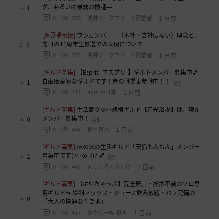
グ、あるいは最弱の検証―
1
1 日前
0
256
浅井ジークフリード配信者
[意見掲示板]
ワンカンパニー（本社・支社はない）理念と、
先日の11周年生放送での表現について
6
1 日前
0
355
浅井ジークフリード配信者
[ギルド募集]
【Esprit -エスプリ-】ギルドメンバー募集中🎵
自由度高めなギルドです！青の戦場⚓参戦中！！
1
1 日前
0
417
aquria-日本
[ギルド募集]
生活寄りの小規模ギルド【月光浴場】は、現在
メンバー募集中！
0
1 日前
0
464
柳と篝火
[ギルド募集]
ほのぼの生活ギルド「天狐もふもふ」メンバー
募集中です(〃･ω･ﾉ)ﾉ 💕
2
1 日前
0
448
まっしろくろすけ
[ギルド募集]
【はむちゃっぷ】完全無言・挨拶不要のソロ専
用ギルド🐾 給料マックス・ジュース飲み放題・バフ完備の
0
「大人の快適な空き地」
1 日前
0
417
おやじーぬ-日本