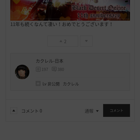
11年も続くなんて凄い！おめでとうございます！
2
カクレル-日本
197
380
Lv
非公開
カクレル
コメント
0
通報
コメント