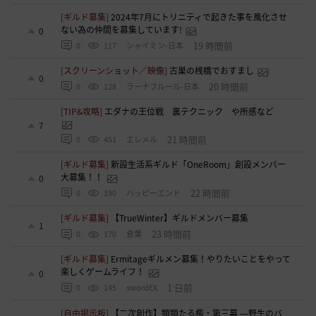
[ギルド募集]
2024年7月にトリニティで起きた事を風化させ
ない為の仲間を募集しています!
0
19 時間前
0
117
シャイミン-日本
[スクリーンショット／映像]
古巣の桟橋でおすまし
0
20 時間前
0
128
ラーナフルール-日本
[TIP&攻略]
エダナの王位戦 裏テクニック や所感など
7
21 時間前
0
451
エレメル
[ギルド募集]
新設生活系ギルド「OneRoom」創設メンバー
大募集！！
0
22 時間前
0
190
ハッピーエンド
[ギルド募集]
【TrueWinter】ギルドメンバー募集
1
23 時間前
0
170
倉葉
[ギルド募集]
Ermitageギルメン募集！やりたいことをやって
楽しくゲームライフ！
0
1 日前
0
145
swordEX
[自由掲示板]
【二次創作】顎顎たる檻・第三幕 ―野生のバ