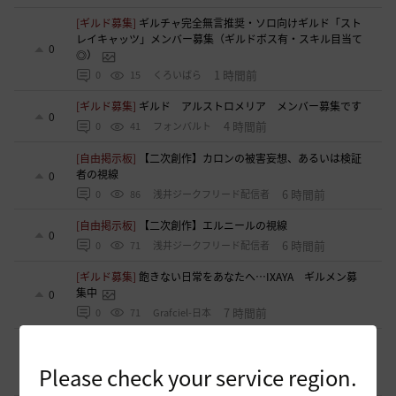
[ギルド募集]
ギルチャ完全無言推奨・ソロ向けギルド「スト
レイキャッツ」メンバー募集（ギルドボス有・スキル目当て
0
◎）
1 時間前
0
15
くろいばら
[ギルド募集]
ギルド アルストロメリア メンバー募集です
0
4 時間前
0
41
フォンバルト
[自由掲示板]
【二次創作】カロンの被害妄想、あるいは検証
者の視線
0
6 時間前
0
86
浅井ジークフリード配信者
[自由掲示板]
【二次創作】エルニールの視線
0
6 時間前
0
71
浅井ジークフリード配信者
[ギルド募集]
飽きない日常をあなたへ…IXAYA ギルメン募
集中
0
7 時間前
0
71
Grafciel-日本
[スクリーンショット／映像]
ユーザーイベント（演奏会）で
の様子です
0
Please check your service region.
7 時間前
0
70
みゐみ-日本