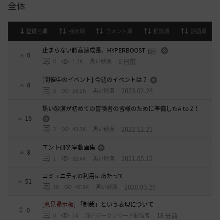
全体
登録日順
検索順
コメント順
推奨順
話題順
止まらない超高速成長、HYPERBOOST
0
9 日前
0
1.1K
黒い砂漠
[開催中のイベント] 今週のイベントは？
8
2023.02.28
0
53.2K
黒い砂漠
黒い砂漠が初めての冒険者の皆様のために準備したA to Z！
19
2022.12.21
2
43.3K
黒い砂漠
エント研究室動画集
8
2021.05.12
1
32.4K
黒い砂漠
コミュニティの利用にあたって
51
2020.03.25
18
47.8K
黒い砂漠
[意見掲示板]
「制裁」という表現について
0
18 分前
0
14
浅井ジークフリード配信者