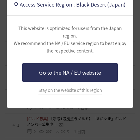
Access Service Region : Black Desert (Japan)
中！🩷🧡💛💚💙🩵💜
0
17 時間前
0
167
花ノひろみん
[ギルド募集]
【クラバート】初心者、復帰、ベテラン、移
This website is optimized for users from the Japan
籍、チャットが苦手な方も歓迎致します
0
region.
17 時間前
0
148
xマキナx-日本
We recommend the NA / EU service region to best enjoy
[意見掲示板]
太古装備に関する公式説明と意見掲示板への対
the respective content.
応について
1
22 時間前
1
205
浅井ジークフリード配信者
[ファンアート & 創作]
内容ないびみょマンガ その45 転生し
Go to the NA / EU website
たら黒い砂漠だった件
3
22 時間前
1
147
きゅんきゅん-日本
Stay on the website of this region
[ギルド募集]
【🍀もんぶらん喫茶🍀】新規復帰者大歓迎！ま
ったり自由なギルドです♪
1
1 日前
0
191
ゆぅにゃん
[ギルド募集]
【新設1段拠点戦ギルド】「えにぐま」ギルド
メンバー募集中！
1
1 日前
0
207
えにぐま