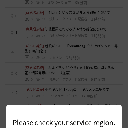
35 分前
0
9
おやじーぬ-日本
[意見掲示板]
「制裁」という言葉が与える印象について
0
1 時間前
0
21
浅井ジークフリード配信者
[意見掲示板]
制裁措置における透明性の確保について
1
1 時間前
0
26
浅井ジークフリード配信者
[ギルド募集]
新設ギルド 「Shmurda」立ち上げメンバー募
集！現在3名！
0
3 時間前
0
36
いなドン
[意見掲示板]
「ねんどろいど ウサ」の制作過程に関する広
報・情報開示について（提案）
0
8 時間前
0
74
浅井ジークフリード配信者
[ギルド募集]
小型ギルド【KeepOn】ギルメン募集です
0
17 時間前
0
205
シアラナーザ-日本
[ギルド募集]
◇🔶【SOLATIO】メンバー募集!新規復帰者さん
も歓迎！🔶◇
0
17 時間前
0
160
たりほー-日本
Please check your service region.
[ギルド募集]
【夢の結びめ】ワイワイ楽しめるメンバー募集