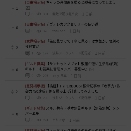
[自由掲示板]
キャラの肖像画を撮ると縦長になってしまう
1
1 日前
0
301
無敵で踊り狂う女
[自由掲示板]
デヴォレカアクセサリーの使い道
0
1 日前
0
328
tanupon
[意見掲示板]
「先に見つけて丁寧に見る」は本気か、恒例の
挨拶文か
0
1 日前
1
197
浅井ジークフリード配信者
[ギルド募集]
【サンセットノヴァ】敷居が低い生活系(航海)
ギルド お気楽に冒険メンバー募集中♫
0
1 日前
0
207
Iroly-日本
[意見掲示板]
【検証】HYPERBOOST紹介記事の「攻撃力+防
御力750達成」例を積み上げ計算してみました
2
1 日前
0
205
浅井ジークフリード配信者
[ギルド募集]
スキル共有・基本無言ギルド【無為無想】メン
バー募集
0
1 日前
0
291
とりぐな
[意見掲示板]
フィードバック構造そのものへの懸念（サイレ