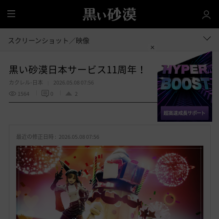
全
体
スクリーンショット／映像
黒い砂漠日本サービス11周年！
カクレル-日本
2026.05.08 07:56
1564
0
2
共有する
お
気
最近の修正日時 :
2026.05.08 07:56
に
入
り