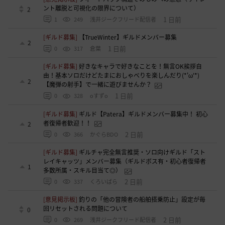
ント離脱と可視化の限界について）
2
1 日前
1
249
浅井ジークフリード配信者
[ギルド募集]
【TrueWinter】ギルドメンバー募集
2
1 日前
0
317
倉葉
[ギルド募集]
好きなキャラで好きなことを！無言OK挨拶自
由！基本ソロだけどたまにおしゃべりを楽しんだり(*'ω'*)
2
【魔弾の射手】で一緒に遊びませんか？
1 日前
0
328
oすずo
[ギルド募集]
ギルド【Patera】ギルドメンバー募集中！ 初心
者復帰者歓迎！！
2
2 日前
0
366
かぐらBDO
[ギルド募集]
ギルチャ完全無言推奨・ソロ向けギルド「スト
レイキャッツ」メンバー募集（ギルドボス有・初心者復帰者
1
多数所属・スキル目当て◎）
2 日前
0
337
くろいばら
[意見掲示板]
釣りの「他の冒険者の船舶搭乗防止」設定が毎
回リセットされる問題について
0
2 日前
0
269
浅井ジークフリード配信者