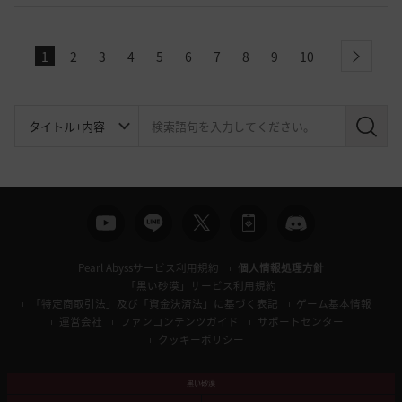
1
2
3
4
5
6
7
8
9
10
next
検
索
Pearl Abyssサービス利用規約
個人情報処理方針
「黒い砂漠」サービス利用規約
「特定商取引法」及び「資金決済法」に基づく表記
ゲーム基本情報
運営会社
ファンコンテンツガイド
サポートセンター
クッキーポリシー
黒い砂漠