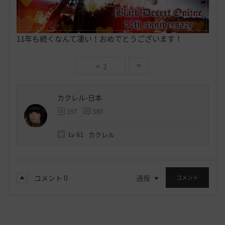
11年も続くなんて凄い！おめでとうございます！
2
カクレル-日本
197
380
Lv
61
カクレル
コメント
0
通報
コメント