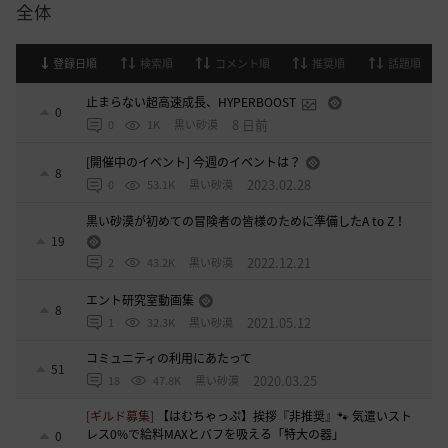
全体
登録日順
検索順
コメント順
推奨順
話題順
止まらない超高速成長、HYPERBOOST
0
8 日前
0
1K
黒い砂漠
[開催中のイベント] 今週のイベントは？
8
2023.02.28
0
53.1K
黒い砂漠
黒い砂漠が初めての冒険者の皆様のために準備したA to Z！
19
2022.12.21
2
43.2K
黒い砂漠
エント研究室動画集
8
2021.05.12
1
32.3K
黒い砂漠
コミュニティの利用にあたって
51
2020.03.25
18
47.8K
黒い砂漠
[ギルド募集]
【はむちゃっぷ】挨拶『非推奨』🐾 気遣いスト
レス0%で給料MAXとバフを吸える「特大の器」
0