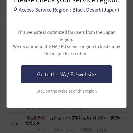
Access Service Region : Black Desert (Japan)
[ファンアート & 創作]
内容ないびみょマンガ その45 転生し
たら黒い砂漠だった件
3
16 時間前
1
102
きゅんきゅん-日本
This website is optimized for users from the Japan
[ギルド募集]
【🍀もんぶらん喫茶🍀】新規復帰者大歓迎！ま
ったり自由なギルドです♪
region.
1
18 時間前
0
129
ゆぅにゃん
We recommend the NA / EU service region to best enjoy
the respective content.
[ギルド募集]
【新設1段拠点戦ギルド】「えにぐま」ギルド
メンバー募集中！
1
19 時間前
0
148
えにぐま
Go to the NA / EU website
[自由掲示板]
キャラの肖像画を撮ると縦長になってしまう
1
20 時間前
0
233
無敵で踊り狂う女
Stay on the website of this region
[自由掲示板]
デヴォレカアクセサリーの使い道
0
1 日前
0
266
tanupon
[意見掲示板]
「先に見つけて丁寧に見る」は本気か、恒例の
挨拶文か
0
1 日前
1
161
浅井ジークフリード配信者