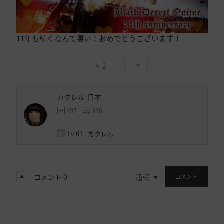
11年も続くなんて凄い！おめでとうございます！
2
カクレル-日本
197
380
Lv
61
カクレル
コメント
0
通報
コメント