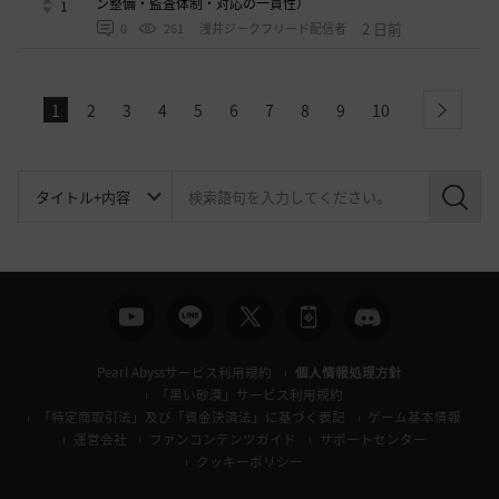
ン整備・監査体制・対応の一貫性）
1
2 日前
0
261
浅井ジークフリード配信者
1
2
3
4
5
6
7
8
9
10
next
検
索
Pearl Abyssサービス利用規約
個人情報処理方針
「黒い砂漠」サービス利用規約
「特定商取引法」及び「資金決済法」に基づく表記
ゲーム基本情報
運営会社
ファンコンテンツガイド
サポートセンター
クッキーポリシー