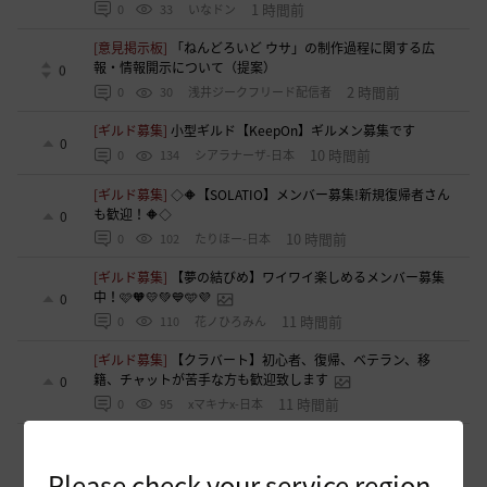
1 時間前
0
33
いなドン
[意見掲示板]
「ねんどろいど ウサ」の制作過程に関する広
報・情報開示について（提案）
0
2 時間前
0
30
浅井ジークフリード配信者
[ギルド募集]
小型ギルド【KeepOn】ギルメン募集です
0
10 時間前
0
134
シアラナーザ-日本
[ギルド募集]
◇🔶【SOLATIO】メンバー募集!新規復帰者さん
も歓迎！🔶◇
0
10 時間前
0
102
たりほー-日本
[ギルド募集]
【夢の結びめ】ワイワイ楽しめるメンバー募集
中！🩷🧡💛💚💙🩵💜
0
11 時間前
0
110
花ノひろみん
[ギルド募集]
【クラバート】初心者、復帰、ベテラン、移
籍、チャットが苦手な方も歓迎致します
0
11 時間前
0
95
xマキナx-日本
[意見掲示板]
太古装備に関する公式説明と意見掲示板への対
応について
1
Please check your service region.
16 時間前
1
149
浅井ジークフリード配信者