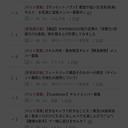
[ギルド募集]
【サンセットノヴァ】敷居が低い生活系(航海)
ギルド お気楽に冒険メンバー募集中♫
0
1 日前
0
153
Iroly-日本
[意見掲示板]
【検証】HYPERBOOST紹介記事の「攻撃力+防
御力750達成」例を積み上げ計算してみました
1
1 日前
0
181
浅井ジークフリード配信者
[ギルド募集]
スキル共有・基本無言ギルド【無為無想】メン
バー募集
0
1 日前
0
248
とりぐな
[意見掲示板]
フィードバック構造そのものへの懸念（サイレ
ント離脱と可視化の限界について）
1
1 日前
1
220
浅井ジークフリード配信者
[ギルド募集]
【TrueWinter】ギルドメンバー募集
2
1 日前
0
280
倉葉
[ギルド募集]
好きなキャラで好きなことを！無言OK挨拶自
由！基本ソロだけどたまにおしゃべりを楽しんだり(*'ω'*)
2
【魔弾の射手】で一緒に遊びませんか？
1 日前
0
297
oすずo