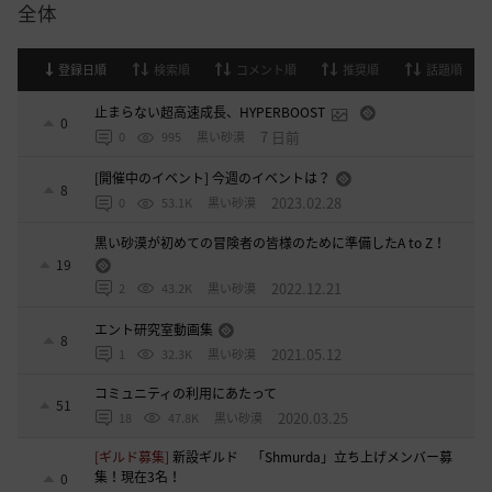
全体
登録日順
検索順
コメント順
推奨順
話題順
止まらない超高速成長、HYPERBOOST
0
7 日前
0
995
黒い砂漠
[開催中のイベント] 今週のイベントは？
8
2023.02.28
0
53.1K
黒い砂漠
黒い砂漠が初めての冒険者の皆様のために準備したA to Z！
19
2022.12.21
2
43.2K
黒い砂漠
エント研究室動画集
8
2021.05.12
1
32.3K
黒い砂漠
コミュニティの利用にあたって
51
2020.03.25
18
47.8K
黒い砂漠
[ギルド募集]
新設ギルド 「Shmurda」立ち上げメンバー募
集！現在3名！
0