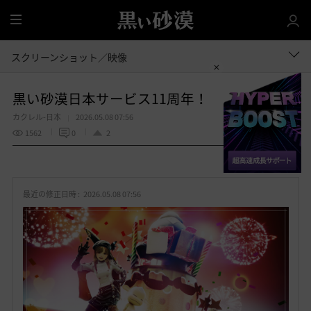
全
体
スクリーンショット／映像
黒い砂漠日本サービス11周年！
カクレル-日本
2026.05.08 07:56
1562
0
2
共有する
お
気
最近の修正日時 :
2026.05.08 07:56
に
入
り