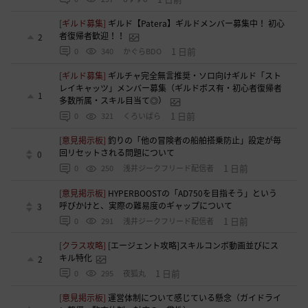
[ギルド募集]
ギルド【Patera】ギルドメンバー募集中！ 初心
者復帰者歓迎！！
2
1 日前
0
340
かぐらBDO
[ギルド募集]
ギルチャ完全無言推奨・ソロ向けギルド「スト
レイキャッツ」メンバー募集（ギルドボス有・初心者復帰者
1
多数所属・スキル目当て◎）
1 日前
0
321
くろいばら
[意見掲示板]
釣りの「他の冒険者の船舶搭乗防止」設定が毎
回リセットされる問題について
0
1 日前
0
250
浅井ジークフリード配信者
[意見掲示板]
HYPERBOOSTの「AD750を目指そう」という
呼びかけと、実際の難易度のギャップについて
3
1 日前
0
291
浅井ジークフリード配信者
[クラス攻略]
[エージェント攻略]スキルコンボ動画並びにス
キル特化
2
1 日前
0
295
夜狐丸
[意見掲示板]
運営体制について感じている懸念（ガイドライ