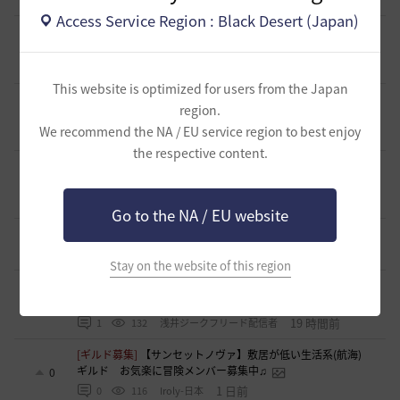
Access Service Region : Black Desert (Japan)
[ギルド募集]
【新設1段拠点戦ギルド】「えにぐま」ギルド
メンバー募集中！
1
14 時間前
0
90
えにぐま
This website is optimized for users from the Japan
[自由掲示板]
キャラの肖像画を撮ると縦長になってしまう
region.
2
We recommend the NA / EU service region to best enjoy
14 時間前
0
181
無敵で踊り狂う女
the respective content.
[ギルド募集]
新設ギルド 「Shmurda」立ち上げメンバー募
集！
0
16 時間前
0
113
いなドン
Go to the NA / EU website
[自由掲示板]
デヴォレカアクセサリーの使い道
0
19 時間前
0
208
tanupon
Stay on the website of this region
[意見掲示板]
「先に見つけて丁寧に見る」は本気か、恒例の
挨拶文か
0
19 時間前
1
132
浅井ジークフリード配信者
[ギルド募集]
【サンセットノヴァ】敷居が低い生活系(航海)
ギルド お気楽に冒険メンバー募集中♫
0
1 日前
0
116
Iroly-日本