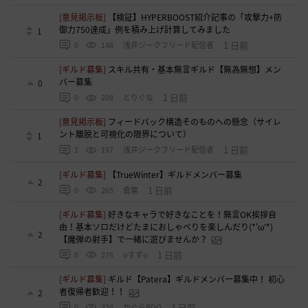
[意見掲示板]
【検証】HYPERBOOST紹介記事の「攻撃力+防
御力750達成」例を積み上げ計算してみました
1
1 日前
0
148
浅井ジークフリード配信者
[ギルド募集]
スキル共有・基本無言ギルド【無為無想】メン
バー募集
0
1 日前
0
208
とりぐな
[意見掲示板]
フィードバック構造そのものへの懸念（サイレ
ント離脱と可視化の限界について）
1
1 日前
1
197
浅井ジークフリード配信者
[ギルド募集]
【TrueWinter】ギルドメンバー募集
2
1 日前
0
265
倉葉
[ギルド募集]
好きなキャラで好きなことを！無言OK挨拶自
由！基本ソロだけどたまにおしゃべりを楽しんだり(*'ω'*)
2
【魔弾の射手】で一緒に遊びませんか？
1 日前
0
276
oすずo
[ギルド募集]
ギルド【Patera】ギルドメンバー募集中！ 初心
者復帰者歓迎！！
2
1 日前
0
324
かぐらBDO