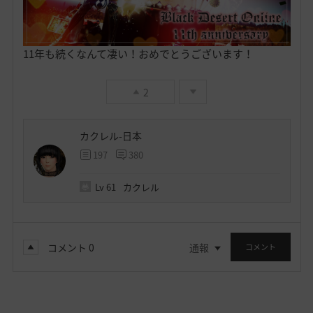
11年も続くなんて凄い！おめでとうございます！
2
カクレル-日本
197
380
Lv
61
カクレル
コメント
0
通報
コメント