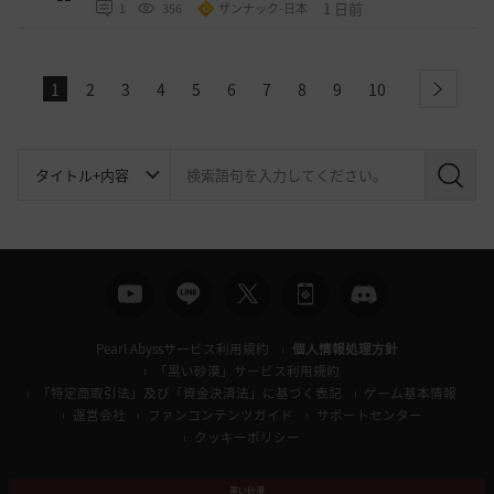
1 日前
1
356
ザンナック-日本
1
2
3
4
5
6
7
8
9
10
next
検
索
Pearl Abyssサービス利用規約
個人情報処理方針
「黒い砂漠」サービス利用規約
「特定商取引法」及び「資金決済法」に基づく表記
ゲーム基本情報
運営会社
ファンコンテンツガイド
サポートセンター
クッキーポリシー
黒い砂漠