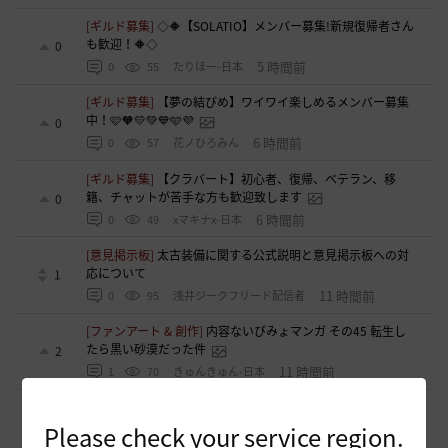
[ギルド募集]
◇🔶【SOLATIO】メンバー募集!新規復帰者さん
も歓迎！🔶◇
0
5 時間前
0
55
たりほー-日本
[ギルド募集]
【夢の結びめ】ワイワイ楽しめるメンバー募集
中！🩷🧡💛💚💙🩵💜
0
6 時間前
0
57
花ノひろみん
[ギルド募集]
【クラバート】初心者、復帰、ベテラン、移
籍、チャットが苦手な方も歓迎致します
0
6 時間前
0
49
xマキナx-日本
[意見掲示板]
太古装備に関する公式説明と意見掲示板への対
応について
1
11 時間前
0
95
浅井ジークフリード配信者
[ファンアート & 創作]
内容ないびみょマンガ その45 転生し
たら黒い砂漠だった件
2
11 時間前
1
70
きゅんきゅん-日本
[ギルド募集]
【🍀もんぶらん喫茶🍀】新規復帰者大歓迎！ま
ったり自由なギルドです♪
1
Please check your service region.
13 時間前
0
80
ゆぅにゃん