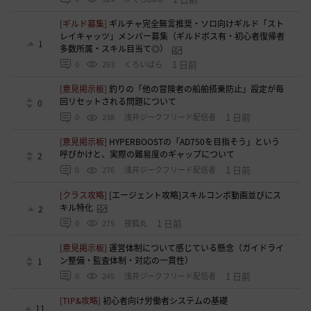
[ギルド募集]
ギルチャ完全無言推奨・ソロ向けギルド「スト
レイキャッツ」メンバー募集（ギルドボス有・初心者復帰者
1
多数所属・スキル目当て◎）
1 日前
0
293
くろいばら
[意見掲示板]
釣りの「他の冒険者の船舶搭乗防止」設定が毎
回リセットされる問題について
0
1 日前
0
238
浅井ジークフリード配信者
[意見掲示板]
HYPERBOOSTの「AD750を目指そう」という
呼びかけと、実際の難易度のギャップについて
2
1 日前
0
276
浅井ジークフリード配信者
[クラス攻略]
[エージェント攻略]スキルコンボ動画並びにス
キル特化
2
1 日前
0
275
夜狐丸
[意見掲示板]
運営体制について感じている懸念（ガイドライ
ン整備・監査体制・対応の一貫性）
1
1 日前
0
245
浅井ジークフリード配信者
[TIP&攻略]
初心者向け労働者システムの基礎
11