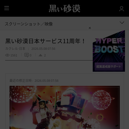
全
体
スクリーンショット／映像
黒い砂漠日本サービス11周年！
カクレル-日本
2026.05.08 07:56
1561
0
2
共有する
お
気
最近の修正日時 :
2026.05.08 07:56
に
入
り