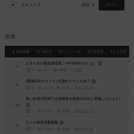
コメント
0
通報
コメント
全体
登録日順
検索順
コメント順
推奨順
話題順
止まらない超高速成長、HYPERBOOST
0
5 日前
0
874
黒い砂漠
[開催中のイベント] 今週のイベントは？
8
2023.02.28
0
53.1K
黒い砂漠
黒い砂漠が初めての冒険者の皆様のために準備したA to Z！
19
2022.12.21
2
43.2K
黒い砂漠
エント研究室動画集
8
2021.05.12
1
32.3K
黒い砂漠