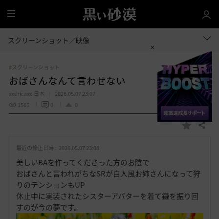
全
体
スクリーンショット／映像
#スクリーンショット
おばさんなんて言わせない
xxshicaxx-日本
2026.05.07 23:07
1566
0
0
共有する
お
気
最近の修正日時 :
2026.05.07 23:08
に
入
美しいBAを作ってくださった方のお陰で
り
おばさんと言われがちなSRが白人風お姉さんになって狩
りのテンションもUP
休止中に実装されたシスターアバターを着て鎌を振り回
すのが今の夢です。