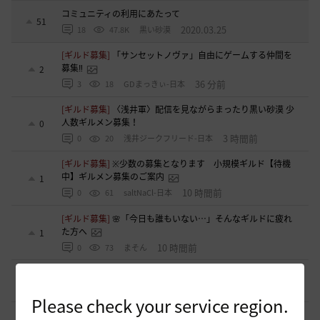
コミュニティの利用にあたって
51
2020.03.25
18
47.8K
黒い砂漠
[ギルド募集]
「サンセットノヴァ」自由にゲームする仲間を
募集‼️
2
36 分前
3
18
GDまっきぃ-日本
[ギルド募集]
〈浅井軍〉配信を見ながらまったり黒い砂漠 少
人数ギルメン募集！
0
3 時間前
0
20
浅井ジークフリード-日本
[ギルド募集]
※少数の募集となります 小規模ギルド【待機
中】ギルメン募集のご案内
1
10 時間前
0
61
saltNaCl-日本
[ギルド募集]
🌸「今日も誰もいない…」そんなギルドに疲れ
た方へ
1
10 時間前
0
73
まそん
[自由掲示板]
ミルの木遺跡(狩場)への行き方について
0
12 時間前
0
89
威璃亜-日本
Please check your service region.
[ギルド募集]
LevelUP メンバー募集