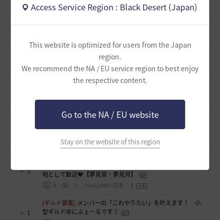
1
Access Service Region : Black Desert (Japan)
12 時間前
0
55
ドゥジュ-日本
[ギルド募集]
Ermitageギルメン募集！！
1
13 時間前
0
71
swordEX
This website is optimized for users from the Japan
[自由掲示板]
取引所の購入の仕方について
region.
0
14 時間前
2
124
歩くマシュマロ-日本
We recommend the NA / EU service region to best enjoy
the respective content.
[ギルド募集]
新設ギルド 「Shmurda」立ち上げメンバー募
集！
1
15 時間前
0
73
いなドン
Go to the NA / EU website
[ギルド募集]
~各PTｺﾝﾃﾝﾂも楽しむ~【あせろらじゅーす】ｷﾞﾙ
ﾒﾝ募集(ﾟ∀ﾟ)ノ
1
19 時間前
0
63
アセロラオニオン-日本
Stay on the website of this region
[ギルド募集]
🌸【初心者・復帰歓迎】丁寧な運営が魅力！
「夢見隊」で素敵な黒い砂漠ライフを。ベテランさんも定住
1
地として歓迎💖【夢見草・夢見月】
1 日前
0
71
PinkyURO-日本
[ギルド募集]
メンバーの「これやりたい」を叶えます！ 小
型ギルドゆにぶぇーるです！
1