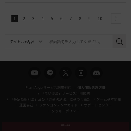
1
2
3
4
5
6
7
8
9
10
next
検
索
Pearl Abyssサービス利用規約
個人情報処理方針
「黒い砂漠」サービス利用規約
「特定商取引法」及び「資金決済法」に基づく表記
ゲーム基本情報
運営会社
ファンコンテンツガイド
サポートセンター
クッキーポリシー
黒い砂漠