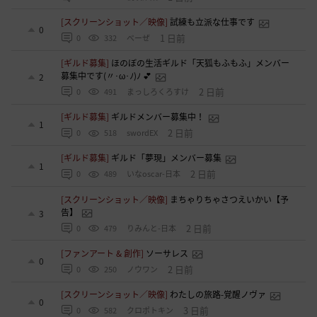
[スクリーンショット／映像]
試練も立派な仕事です
0
1 日前
0
332
べーぜ
[ギルド募集]
ほのぼの生活ギルド「天狐もふもふ」メンバー
募集中です(〃･ω･ﾉ)ﾉ 💕
2
2 日前
0
491
まっしろくろすけ
[ギルド募集]
ギルドメンバー募集中！
1
2 日前
0
518
swordEX
[ギルド募集]
ギルド「夢現」メンバー募集
1
2 日前
0
489
いなoscar-日本
[スクリーンショット／映像]
まちゃりちゃさつえいかい【予
告】
3
2 日前
0
479
りみんと-日本
[ファンアート & 創作]
ソーサレス
0
2 日前
0
250
ノウワン
[スクリーンショット／映像]
わたしの旅路-覚醒ノヴァ
0
3 日前
0
582
クロポトキン