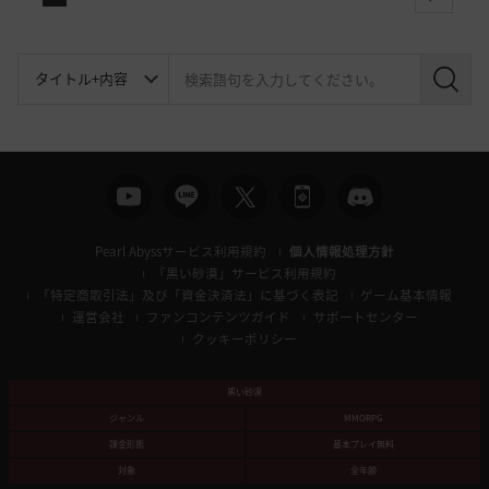
next
検
索
Pearl Abyssサービス利用規約
個人情報処理方針
「黒い砂漠」サービス利用規約
「特定商取引法」及び「資金決済法」に基づく表記
ゲーム基本情報
運営会社
ファンコンテンツガイド
サポートセンター
クッキーポリシー
黒い砂漠
ジャンル
MMORPG
課金形態
基本プレイ無料
対象
全年齢