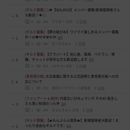
[ギルド募集]
◇🔶【SOLATIO】メンバー募集!新規復帰者さん
も歓迎！🔶◇
0
1 日前
0
288
たりほー-日本
[ギルド募集]
【夢の結びめ】ワイワイ楽しめるメンバー募集
中！🩷🧡💛💚💙🩵💜
1
1 日前
0
300
花ノひろみん
[ギルド募集]
【クラバート】初心者、復帰、ベテラン、移
籍、チャットが苦手な方も歓迎致します
0
1 日前
0
302
xマキナx-日本
[意見掲示板]
太古装備に関する公式説明と意見掲示板への対
応について
4
1 日前
1
329
浅井ジークフリード配信者
[ファンアート & 創作]
内容ないびみょマンガ その45 転生し
たら黒い砂漠だった件
3
1 日前
1
248
きゅんきゅん-日本
[ギルド募集]
【🍀もんぶらん喫茶🍀】新規復帰者大歓迎！ま
ったり自由なギルドです♪
2