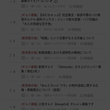
募集中です(〃･ω･ﾉ)ﾉ 💕
1
13 時間前
0
178
まっしろくろすけ
[ギルド募集]
【はむちゃっぷ】完全無言・挨拶不要のソロ専
用ギルド🐾 給料マックス・ジュース飲み放題・バフ完備の
0
「大人の快適な空き地」
14 時間前
0
147
おやじーぬ-日本
[意見掲示板]
「制裁」という言葉が与える印象について
5
14 時間前
0
171
浅井ジークフリード配信者
[意見掲示板]
制裁措置における透明性の確保について
5
15 時間前
0
162
浅井ジークフリード配信者
[ギルド募集]
新設ギルド 「Shmurda」立ち上げメンバー募
集！現在3名！
0
16 時間前
0
180
いなドン
[意見掲示板]
「ねんどろいど ウサ」の制作過程に関する広
報・情報開示について（提案）
2
22 時間前
0
149
浅井ジークフリード配信者
[ギルド募集]
小型ギルド【KeepOn】ギルメン募集です
0
1 日前
0
342
シアラナーザ-日本