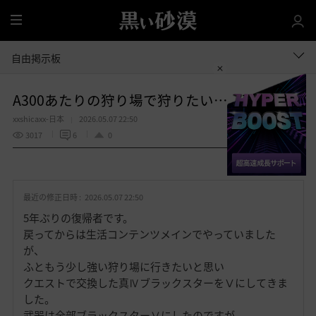
全
体
自由掲示板
A300あたりの狩り場で狩りたい… 現在A277
xxshicaxx-日本
2026.05.07 22:50
3017
6
0
共有する
お
気
最近の修正日時 :
2026.05.07 22:50
に
入
5年ぶりの復帰者です。
り
戻ってからは生活コンテンツメインでやっていました
が、
ふともう少し強い狩り場に行きたいと思い
クエストで交換した真ⅣブラックスターをⅤにしてきま
した。
武器は全部ブラックスターⅤにしたのですが、