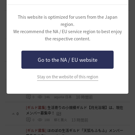
0
1 時間前
0
26
フォンバルト
[ギルド募集]
ギルチャ完全無言推奨・ソロ向けギルド「スト
This website is optimized for users from the Japan
レイキャッツ」メンバー募集（ギルドボス有・スキル目当て
region.
0
◎）
We recommend the NA / EU service region to best enjoy
1 時間前
0
29
くろいばら
the respective content.
[自由掲示板]
【二次創作】顎顎たる檻・第三幕 ―野生のバ
グ、あるいは最弱の検証―
1
5 時間前
0
103
浅井ジークフリード配信者
Go to the NA / EU website
[意見掲示板]
日本法人としての立場について感じたこと
4
8 時間前
0
130
浅井ジークフリード配信者
Stay on the website of this region
[ギルド募集]
【Esprit -エスプリ-】ギルドメンバー募集中🎵
自由度高めなギルドです！青の戦場⚓参戦中！！
1
10 時間前
0
146
aquria-日本
[ギルド募集]
生活寄りの小規模ギルド【月光浴場】は、現在
メンバー募集中！
0
13 時間前
0
188
柳と篝火
[ギルド募集]
ほのぼの生活ギルド「天狐もふもふ」メンバー