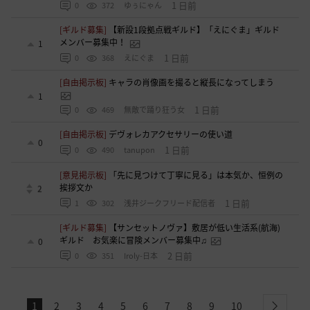
1 日前
0
372
ゆぅにゃん
[ギルド募集]
【新設1段拠点戦ギルド】「えにぐま」ギルド
メンバー募集中！
1
1 日前
0
368
えにぐま
[自由掲示板]
キャラの肖像画を撮ると縦長になってしまう
1
1 日前
0
469
無敵で踊り狂う女
[自由掲示板]
デヴォレカアクセサリーの使い道
0
1 日前
0
490
tanupon
[意見掲示板]
「先に見つけて丁寧に見る」は本気か、恒例の
挨拶文か
2
1 日前
1
302
浅井ジークフリード配信者
[ギルド募集]
【サンセットノヴァ】敷居が低い生活系(航海)
ギルド お気楽に冒険メンバー募集中♫
0
2 日前
0
351
Iroly-日本
1
2
3
4
5
6
7
8
9
10