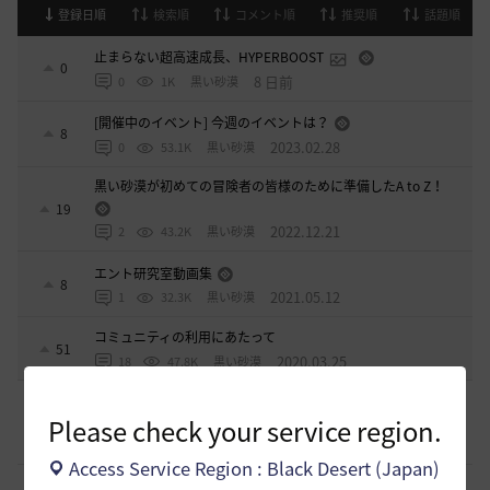
登録日順
検索順
コメント順
推奨順
話題順
止まらない超高速成長、HYPERBOOST
0
8 日前
0
1K
黒い砂漠
[開催中のイベント] 今週のイベントは？
8
2023.02.28
0
53.1K
黒い砂漠
黒い砂漠が初めての冒険者の皆様のために準備したA to Z！
19
2022.12.21
2
43.2K
黒い砂漠
エント研究室動画集
8
2021.05.12
1
32.3K
黒い砂漠
コミュニティの利用にあたって
51
2020.03.25
18
47.8K
黒い砂漠
[ギルド募集]
Ermitageギルメン募集！やりたいことをやって
楽しくゲームライフ！
Please check your service region.
0
3 分前
0
1
swordEX
Access Service Region : Black Desert (Japan)
[ギルド募集]
ギルド アルストロメリア メンバー募集です