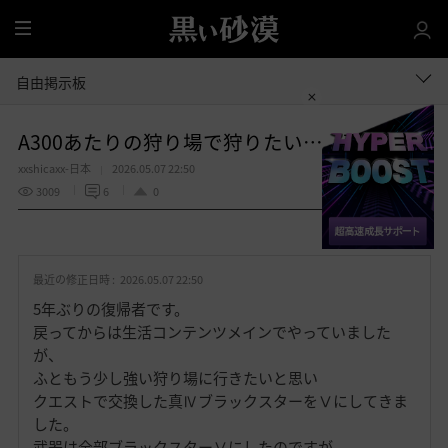
全
体
自由掲示板
A300あたりの狩り場で狩りたい… 現在A277
xxshicaxx-日本
2026.05.07 22:50
3009
6
0
共有する
お
気
最近の修正日時 :
2026.05.07 22:50
に
入
5年ぶりの復帰者です。
り
戻ってからは生活コンテンツメインでやっていました
が、
ふともう少し強い狩り場に行きたいと思い
クエストで交換した真ⅣブラックスターをⅤにしてきま
した。
武器は全部ブラックスターⅤにしたのですが、