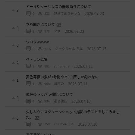
ドーサやソーサレスの無敵踊りについて
3
2026.07.23
0
831
無敵で踊り狂う女
立ち聞きについて
0
2026.07.23
2
878
マサ
ワロタwwww
0
2026.07.15
0
1.1K
ジークちゃん-日本
ベテラン募集
2
2026.07.11
2
881
sunanana
黄色等級の魚が3時間やって1匹しか釣れない
1
2026.07.11
1
968
倉庫の
現在のトゥバラ強化について
0
2026.07.10
4
934
福音使徒
久しぶりにスクリーンショット撮影のテストをしてみまし
た。
0
2026.07.10
0
759
shodori-日本
君王武器について