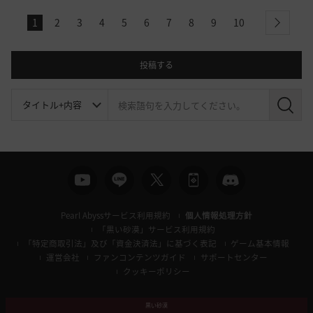
1
2
3
4
5
6
7
8
9
10
next
投稿する
検
索
Pearl Abyssサービス利用規約
個人情報処理方針
「黒い砂漠」サービス利用規約
「特定商取引法」及び「資金決済法」に基づく表記
ゲーム基本情報
運営会社
ファンコンテンツガイド
サポートセンター
クッキーポリシー
黒い砂漠