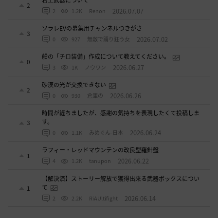
2
2026.07.07
2
1.2K
Renon
ソラレEVの募集用チャンネルつきがさ
3
2026.07.02
0
927
無敵で踊り狂う女
船の「チロ装備」作成について教えてください。
0
2026.06.27
3
1K
ノウワン
砂漠の光が交換できない
2
2026.06.26
0
930
倉庫の
時間が経ちましたが、感謝の気持ちを表現したくて投稿しま
す。
3
2026.06.24
0
1.1K
みめぐん-日本
ラフィー・レッドマウンテンの改良型羅針盤
1
2026.06.22
4
1.2K
tanupon
【解決済】ストーリー解放で獲得出来る武器ボックスについ
て
1
2026.06.14
2
2.2K
RiAUltifight