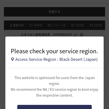
投稿する
登録日順
検索順
コメント順
推奨順
話題順
止まらない超高速成長、HYPERBOOST
0
7 日前
0
958
黒い砂漠
Please check your service region.
コミュニティの利用にあたって
51
2020.03.25
18
47.8K
黒い砂漠
Access Service Region : Black Desert (Japan)
デヴォレカアクセサリーの使い道
0
2 時間前
0
54
tanupon
そんなこと知ってらぁ…なこと？
This website is optimized for users from the Japan
1
1 日前
0
240
ノウワン
region.
We recommend the NA / EU service region to best enjoy
ミルの木遺跡(狩場)への行き方について
0
the respective content.
1 日前
0
311
威璃亜-日本
取引所の購入の仕方について
0