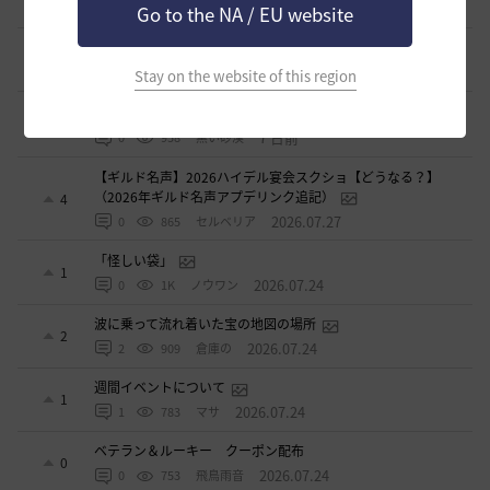
1 日前
2
343
歩くマシュマロ-日本
Go to the NA / EU website
エマ・バルタリの記録日誌 9～12章について
9
5 日前
1
777
飛鳥雨音
Stay on the website of this region
止まらない超高速成長、HYPERBOOST
0
7 日前
0
958
黒い砂漠
【ギルド名声】2026ハイデル宴会スクショ【どうなる？】
（2026年ギルド名声アプデリンク追記）
4
2026.07.27
0
865
セルベリア
「怪しい袋」
1
2026.07.24
0
1K
ノウワン
波に乗って流れ着いた宝の地図の場所
2
2026.07.24
2
909
倉庫の
週間イベントについて
1
2026.07.24
1
783
マサ
ベテラン＆ルーキー クーポン配布
0
2026.07.24
0
753
飛鳥雨音