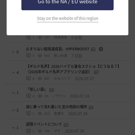
Go to the NA / EU website
2 日前
0
334
威璃亜-日本
取引所の購入の仕方について
0
Stay on the website of this region
2 日前
2
357
歩くマシュマロ-日本
エマ・バルタリの記録日誌 9～12章について
9
6 日前
1
787
飛鳥雨音
止まらない超高速成長、HYPERBOOST
0
7 日前
0
963
黒い砂漠
【ギルド名声】2026ハイデル宴会スクショ【どうなる？】
（2026年ギルド名声アプデリンク追記）
4
2026.07.27
0
867
セルベリア
「怪しい袋」
1
2026.07.24
0
1K
ノウワン
波に乗って流れ着いた宝の地図の場所
2
2026.07.24
2
913
倉庫の
週間イベントについて
1
2026.07.24
1
786
マサ