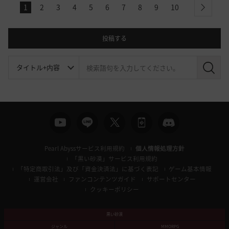
1
2
3
4
5
6
7
8
9
10
next
投稿する
検
索
Pearl Abyssサービス利用規約
個人情報処理方針
「黒い砂漠」サービス利用規約
「特定商取引法」及び「資金決済法」に基づく表記
ゲーム基本情報
運営会社
ファンコンテンツガイド
サポートセンター
クッキーポリシー
黒い砂漠
ジャンル
MMORPG