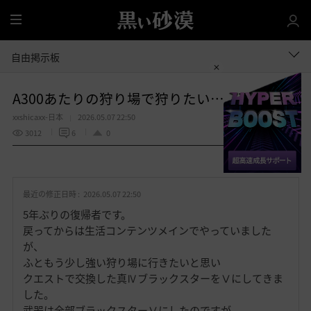
全
体
自由掲示板
A300あたりの狩り場で狩りたい… 現在A277
xxshicaxx-日本
2026.05.07 22:50
3012
6
0
共有する
お
気
最近の修正日時 :
2026.05.07 22:50
に
入
5年ぶりの復帰者です。
り
戻ってからは生活コンテンツメインでやっていました
が、
ふともう少し強い狩り場に行きたいと思い
クエストで交換した真ⅣブラックスターをⅤにしてきま
した。
武器は全部ブラックスターⅤにしたのですが、