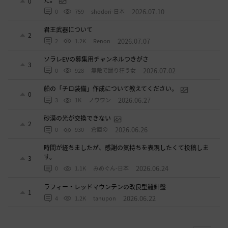
0
2026.07.10
0
759
shodori-日本
君王武器について
2
2026.07.07
2
1.2K
Renon
ソラレEVの募集用チャンネルつきがさ
3
2026.07.02
0
928
無敵で踊り狂う女
船の「チロ装備」作成について教えてください。
0
2026.06.27
3
1K
ノウワン
砂漠の光が交換できない
2
2026.06.26
0
930
倉庫の
時間が経ちましたが、感謝の気持ちを表現したくて投稿しま
す。
3
2026.06.24
0
1.1K
みめぐん-日本
ラフィー・レッドマウンテンの改良型羅針盤
1
2026.06.22
4
1.2K
tanupon