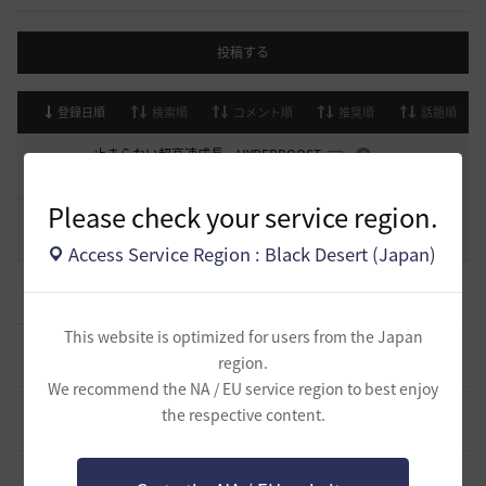
投稿する
登録日順
検索順
コメント順
推奨順
話題順
止まらない超高速成長、HYPERBOOST
0
7 日前
0
963
黒い砂漠
Please check your service region.
コミュニティの利用にあたって
51
2020.03.25
18
47.8K
黒い砂漠
Access Service Region : Black Desert (Japan)
キャラの肖像画を撮ると縦長になってしまう
1
2 時間前
0
76
無敵で踊り狂う女
This website is optimized for users from the Japan
デヴォレカアクセサリーの使い道
0
region.
7 時間前
0
138
tanupon
We recommend the NA / EU service region to best enjoy
そんなこと知ってらぁ…なこと？
the respective content.
1
1 日前
0
270
ノウワン
ミルの木遺跡(狩場)への行き方について
0