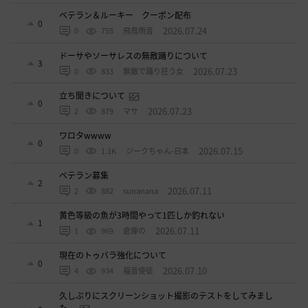
ベテラン＆ルーキー クーポン配布
0
2026.07.24
0
755
飛鳥雨音
ドーサやソーサレスの無敵踊りについて
3
2026.07.23
0
833
無敵で踊り狂う女
立ち聞きについて
0
2026.07.23
2
879
マサ
ワロタwwww
0
2026.07.15
0
1.1K
ジークちゃん-日本
ベテラン募集
2
2026.07.11
2
882
sunanana
黄色等級の魚が3時間やって1匹しか釣れない
1
2026.07.11
1
969
倉庫の
現在のトゥバラ強化について
0
2026.07.10
4
934
福音使徒
久しぶりにスクリーンショット撮影のテストをしてみまし
た。