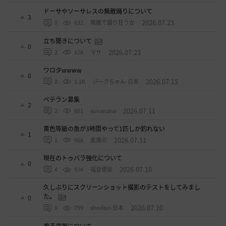
ドーサやソーサレスの無敵踊りについて
3
2026.07.23
0
832
無敵で踊り狂う女
立ち聞きについて
0
2026.07.23
2
878
マサ
ワロタwwww
0
2026.07.15
0
1.1K
ジークちゃん-日本
ベテラン募集
2
2026.07.11
2
881
sunanana
黄色等級の魚が3時間やって1匹しか釣れない
1
2026.07.11
1
968
倉庫の
現在のトゥバラ強化について
0
2026.07.10
4
934
福音使徒
久しぶりにスクリーンショット撮影のテストをしてみまし
た。
0
2026.07.10
0
759
shodori-日本
君王武器について