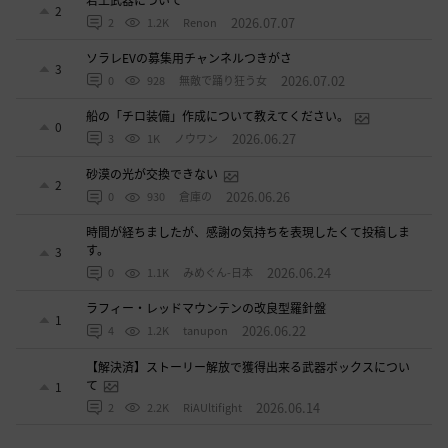
2
2026.07.07
2
1.2K
Renon
ソラレEVの募集用チャンネルつきがさ
3
2026.07.02
0
928
無敵で踊り狂う女
船の「チロ装備」作成について教えてください。
0
2026.06.27
3
1K
ノウワン
砂漠の光が交換できない
2
2026.06.26
0
930
倉庫の
時間が経ちましたが、感謝の気持ちを表現したくて投稿しま
す。
3
2026.06.24
0
1.1K
みめぐん-日本
ラフィー・レッドマウンテンの改良型羅針盤
1
2026.06.22
4
1.2K
tanupon
【解決済】ストーリー解放で獲得出来る武器ボックスについ
て
1
2026.06.14
2
2.2K
RiAUltifight