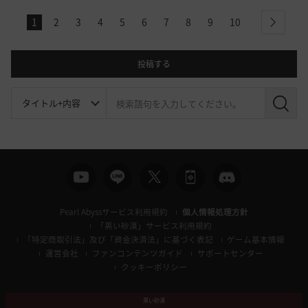
1
2
3
4
5
6
7
8
9
10
next
投稿する
検
索
Pearl Abyssサービス利用規約
個人情報処理方針
「黒い砂漠」サービス利用規約
「特定商取引法」及び「資金決済法」に基づく表記
ゲーム基本情報
運営会社
ファンコンテンツガイド
サポートセンター
クッキーポリシー
黒い砂漠