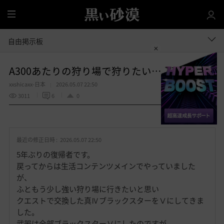
全
体
自由掲示板
A300あたりの狩り場で狩りたい… 現在A277
xxshicaxx-日本
2026.05.07 22:50
3011
6
0
共有する
お
気
最近の修正日時 :
2026.05.07 22:50
に
入
5年ぶりの復帰者です。
り
戻ってからは生活コンテンツメインでやっていました
が、
ふともう少し強い狩り場に行きたいと思い
クエストで交換した真ⅣブラックスターをⅤにしてきま
した。
武器は全部ブラックスターⅤにしたのですが、