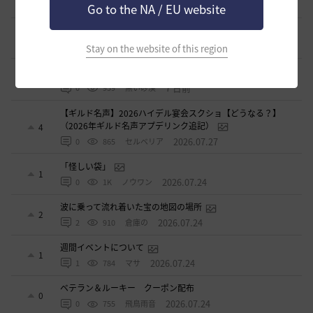
2 日前
2
350
歩くマシュマロ-日本
Go to the NA / EU website
エマ・バルタリの記録日誌 9～12章について
9
6 日前
1
781
飛鳥雨音
Stay on the website of this region
止まらない超高速成長、HYPERBOOST
0
7 日前
0
959
黒い砂漠
【ギルド名声】2026ハイデル宴会スクショ【どうなる？】
（2026年ギルド名声アプデリンク追記）
4
2026.07.27
0
865
セルベリア
「怪しい袋」
1
2026.07.24
0
1K
ノウワン
波に乗って流れ着いた宝の地図の場所
2
2026.07.24
2
910
倉庫の
週間イベントについて
1
2026.07.24
1
784
マサ
ベテラン＆ルーキー クーポン配布
0
2026.07.24
0
755
飛鳥雨音