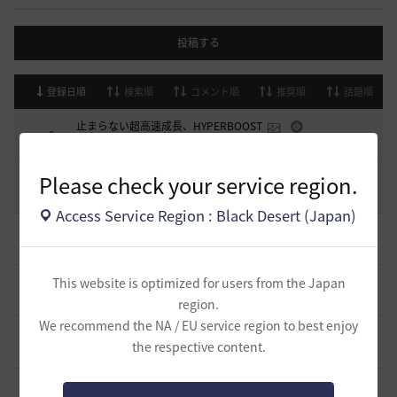
投稿する
登録日順
検索順
コメント順
推奨順
話題順
止まらない超高速成長、HYPERBOOST
0
7 日前
0
959
黒い砂漠
Please check your service region.
コミュニティの利用にあたって
51
2020.03.25
18
47.8K
黒い砂漠
Access Service Region : Black Desert (Japan)
デヴォレカアクセサリーの使い道
0
4 時間前
0
99
tanupon
そんなこと知ってらぁ…なこと？
This website is optimized for users from the Japan
1
1 日前
0
257
ノウワン
region.
We recommend the NA / EU service region to best enjoy
ミルの木遺跡(狩場)への行き方について
0
the respective content.
1 日前
0
322
威璃亜-日本
取引所の購入の仕方について
0