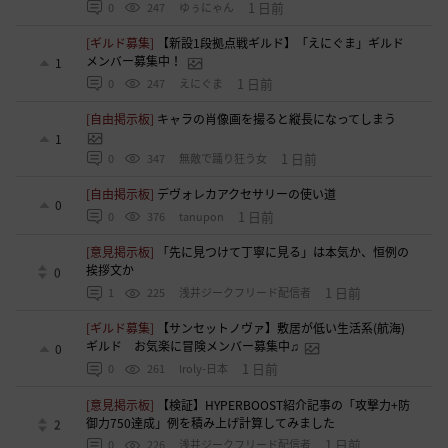
1 日前
0
247
ゆぅにゃん
[ギルド募集]
【新設1段拠点戦ギルド】「えにぐま」ギルド
メンバー募集中！
1
1 日前
0
247
えにぐま
[自由掲示板]
キャラの肖像画を撮ると縦長になってしまう
1
1 日前
0
347
無敵で踊り狂う女
[自由掲示板]
デヴォレカアクセサリーの使い道
0
1 日前
0
376
tanupon
[意見掲示板]
「先に見つけて丁寧に見る」は本気か、恒例の
挨拶文か
0
1 日前
1
225
浅井ジークフリード配信者
[ギルド募集]
【サンセットノヴァ】敷居が低い生活系(航海)
ギルド お気楽に冒険メンバー募集中♫
0
1 日前
0
261
Iroly-日本
[意見掲示板]
【検証】HYPERBOOST紹介記事の「攻撃力+防
御力750達成」例を積み上げ計算してみました
2
1 日前
0
226
浅井ジークフリード配信者