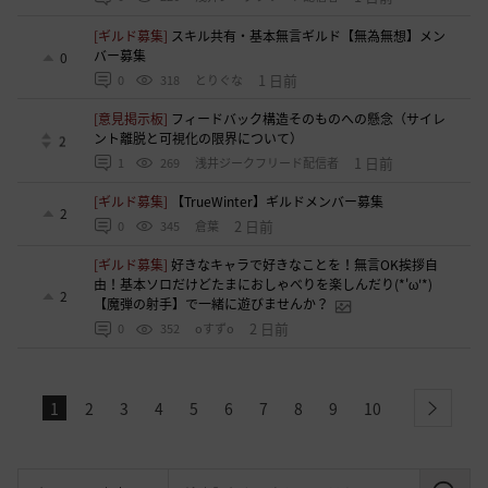
[ギルド募集]
スキル共有・基本無言ギルド【無為無想】メン
バー募集
0
1 日前
0
318
とりぐな
[意見掲示板]
フィードバック構造そのものへの懸念（サイレ
ント離脱と可視化の限界について）
2
1 日前
1
269
浅井ジークフリード配信者
[ギルド募集]
【TrueWinter】ギルドメンバー募集
2
2 日前
0
345
倉葉
[ギルド募集]
好きなキャラで好きなことを！無言OK挨拶自
由！基本ソロだけどたまにおしゃべりを楽しんだり(*'ω'*)
2
【魔弾の射手】で一緒に遊びませんか？
2 日前
0
352
oすずo
1
2
3
4
5
6
7
8
9
10
next