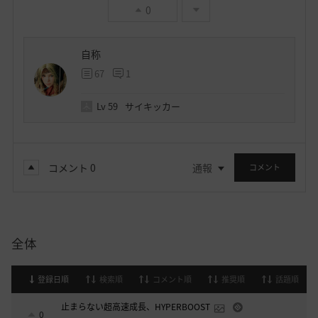
0
自称
67
1
Lv
59
サイキッカー
コメント
0
通報
コメント
全体
登録日順
検索順
コメント順
推奨順
話題順
止まらない超高速成長、HYPERBOOST
0