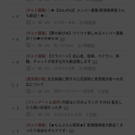
[ギルド募集]
◇🔶【SOLATIO】メンバー募集!新規復帰者さん
も歓迎！🔶◇
0
21 時間前
0
190
たりほー-日本
[ギルド募集]
【夢の結びめ】ワイワイ楽しめるメンバー募集
中！🩷🧡💛💚💙🩵💜
0
21 時間前
0
206
花ノひろみん
[ギルド募集]
【クラバート】初心者、復帰、ベテラン、移
籍、チャットが苦手な方も歓迎致します
0
21 時間前
0
193
xマキナx-日本
[意見掲示板]
太古装備に関する公式説明と意見掲示板への対
応について
1
1 日前
1
241
浅井ジークフリード配信者
[ファンアート & 創作]
内容ないびみょマンガ その45 転生し
たら黒い砂漠だった件
3
1 日前
1
176
きゅんきゅん-日本
[ギルド募集]
【🍀もんぶらん喫茶🍀】新規復帰者大歓迎！ま
ったり自由なギルドです♪
1