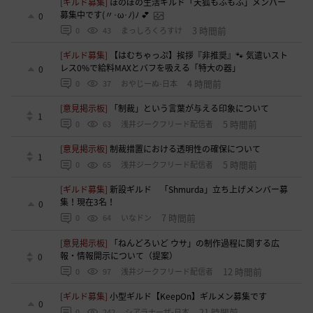
[ギルド募集]
ほのぼの生活ギルド「天狐もふもふ」メンバー
募集中です(〃･ω･ﾉ)ﾉ 💕
0
3 時間前
0
43
まっしろくろすけ
[ギルド募集]
【はむちゃっぷ】挨拶『非推奨』🐾 気遣いスト
レス0%で給料MAXとバフを吸える「特大の器」
0
4 時間前
0
37
おやじーぬ-日本
[意見掲示板]
「制裁」という言葉が与える印象について
1
5 時間前
0
63
浅井ジークフリード配信者
[意見掲示板]
制裁措置における透明性の確保について
1
5 時間前
0
65
浅井ジークフリード配信者
[ギルド募集]
新設ギルド 「Shmurda」立ち上げメンバー募
集！現在3名！
0
7 時間前
0
64
いなドン
[意見掲示板]
「ねんどろいど ウサ」の制作過程に関する広
報・情報開示について（提案）
0
12 時間前
0
97
浅井ジークフリード配信者
[ギルド募集]
小型ギルド【KeepOn】ギルメン募集です
0
21 時間前
0
242
シアラナーザ-日本