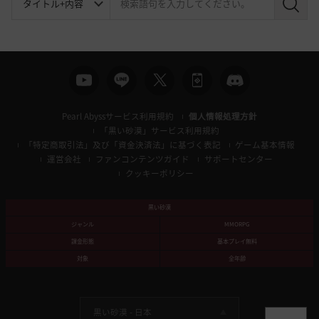
検
索
Pearl Abyssサービス利用規約
個人情報処理方針
「黒い砂漠」サービス利用規約
「特定商取引法」及び「資金決済法」に基づく表記
ゲーム基本情報
運営会社
ファンコンテンツガイド
サポートセンター
クッキーポリシー
黒い砂漠
ジャンル
MMORPG
課金形態
基本プレイ無料
対象
全年齢
黒い砂漠 -
日本