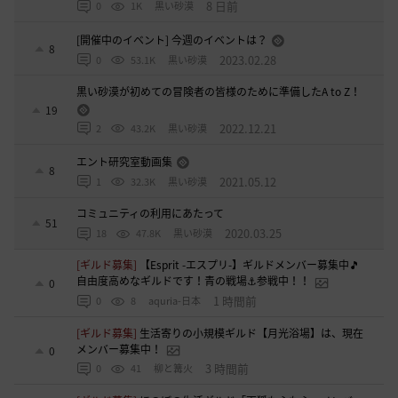
8 日前
0
1K
黒い砂漠
[開催中のイベント] 今週のイベントは？
8
2023.02.28
0
53.1K
黒い砂漠
黒い砂漠が初めての冒険者の皆様のために準備したA to Z！
19
2022.12.21
2
43.2K
黒い砂漠
エント研究室動画集
8
2021.05.12
1
32.3K
黒い砂漠
コミュニティの利用にあたって
51
2020.03.25
18
47.8K
黒い砂漠
[ギルド募集]
【Esprit -エスプリ-】ギルドメンバー募集中🎵
自由度高めなギルドです！青の戦場⚓参戦中！！
0
1 時間前
0
8
aquria-日本
[ギルド募集]
生活寄りの小規模ギルド【月光浴場】は、現在
メンバー募集中！
0
3 時間前
0
41
柳と篝火