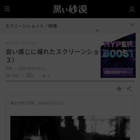
全
体
スクリーンショット／映像
#スクリーンショット
良い感じに撮れたスクリーンショット集（２
３）
自称
2026.05.07 22:11
1480
0
0
共有する
お
気
最近の修正日時 :
2026.05.07 22:11
に
入
り