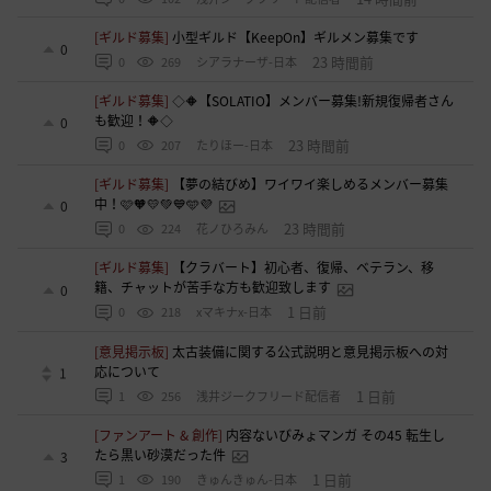
[ギルド募集]
小型ギルド【KeepOn】ギルメン募集です
0
23 時間前
0
269
シアラナーザ-日本
[ギルド募集]
◇🔶【SOLATIO】メンバー募集!新規復帰者さん
も歓迎！🔶◇
0
23 時間前
0
207
たりほー-日本
[ギルド募集]
【夢の結びめ】ワイワイ楽しめるメンバー募集
中！🩷🧡💛💚💙🩵💜
0
23 時間前
0
224
花ノひろみん
[ギルド募集]
【クラバート】初心者、復帰、ベテラン、移
籍、チャットが苦手な方も歓迎致します
0
1 日前
0
218
xマキナx-日本
[意見掲示板]
太古装備に関する公式説明と意見掲示板への対
応について
1
1 日前
1
256
浅井ジークフリード配信者
[ファンアート & 創作]
内容ないびみょマンガ その45 転生し
たら黒い砂漠だった件
3
1 日前
1
190
きゅんきゅん-日本