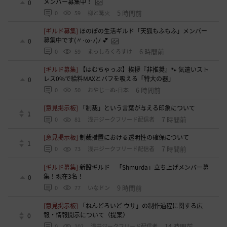
メンバー募集中！
0
5 時間前
0
59
柳と篝火
[ギルド募集]
ほのぼの生活ギルド「天狐もふもふ」メンバー
募集中です(〃･ω･ﾉ)ﾉ 💕
0
6 時間前
0
59
まっしろくろすけ
[ギルド募集]
【はむちゃっぷ】挨拶『非推奨』🐾 気遣いスト
レス0%で給料MAXとバフを吸える「特大の器」
0
6 時間前
0
50
おやじーぬ-日本
[意見掲示板]
「制裁」という言葉が与える印象について
1
7 時間前
0
81
浅井ジークフリード配信者
[意見掲示板]
制裁措置における透明性の確保について
1
7 時間前
0
73
浅井ジークフリード配信者
[ギルド募集]
新設ギルド 「Shmurda」立ち上げメンバー募
集！現在3名！
0
9 時間前
0
77
いなドン
[意見掲示板]
「ねんどろいど ウサ」の制作過程に関する広
報・情報開示について（提案）
0
14 時間前
0
102
浅井ジークフリード配信者