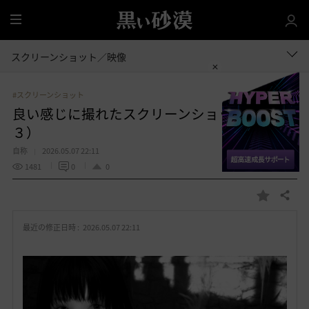
全
体
スクリーンショット／映像
#スクリーンショット
良い感じに撮れたスクリーンショット集（２
３）
自称
2026.05.07 22:11
1481
0
0
共有する
お
気
最近の修正日時 :
2026.05.07 22:11
に
入
り