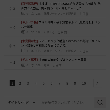
[意見掲示板]
【検証】HYPERBOOST紹介記事の「攻撃力+防
御力750達成」例を積み上げ計算してみました
2
1 日前
0
238
浅井ジークフリード配信者
[ギルド募集]
スキル共有・基本無言ギルド【無為無想】メン
バー募集
0
1 日前
0
338
とりぐな
[意見掲示板]
フィードバック構造そのものへの懸念（サイレ
ント離脱と可視化の限界について）
2
2 日前
1
273
浅井ジークフリード配信者
[ギルド募集]
【TrueWinter】ギルドメンバー募集
2
2 日前
0
358
倉葉
1
2
3
4
5
6
7
8
9
10
next
検