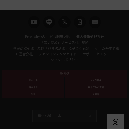
索
Pearl Abyssサービス利用規約
個人情報処理方針
「黒い砂漠」サービス利用規約
「特定商取引法」及び「資金決済法」に基づく表記
ゲーム基本情報
運営会社
ファンコンテンツガイド
サポートセンター
クッキーポリシー
黒い砂漠
ジャンル
MMORPG
課金形態
基本プレイ無料
対象
全年齢
黒い砂漠 -
日本