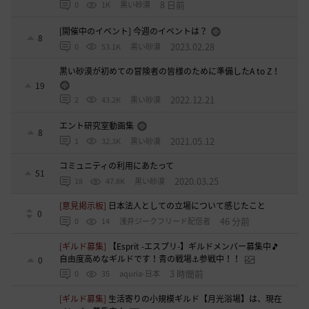
8 日前
0
1K
黒い砂漠
[開催中のイベント] 今週のイベントは？
8
2023.02.28
0
53.1K
黒い砂漠
黒い砂漠が初めての冒険者の皆様のために準備したA to Z！
19
2022.12.21
2
43.2K
黒い砂漠
エント研究室動画集
8
2021.05.12
1
32.3K
黒い砂漠
コミュニティの利用にあたって
51
2020.03.25
18
47.8K
黒い砂漠
[意見掲示板]
日本法人としての立場について感じたこと
0
46 分前
0
14
浅井ジークフリード配信者
[ギルド募集]
【Esprit -エスプリ-】ギルドメンバー募集中🎵
自由度高めなギルドです！青の戦場⚓参戦中！！
0
3 時間前
0
35
aquria-日本
[ギルド募集]
生活寄りの小規模ギルド【月光浴場】は、現在