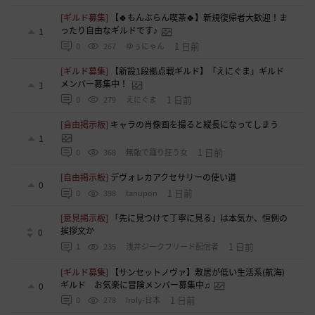
[ギルド募集]
【🍀もんぶらん喫茶🍀】新規復帰者大歓迎！ま
ったり自由なギルドです♪
1
1 日前
0
267
ゆぅにゃん
[ギルド募集]
【新設1段拠点戦ギルド】「えにぐま」ギルド
メンバー募集中！
1
1 日前
0
279
えにぐま
[自由掲示板]
キャラの肖像画を撮ると縦長になってしまう
1
1 日前
0
368
無敵で踊り狂う女
[自由掲示板]
デヴォレカアクセサリーの使い道
0
1 日前
0
398
tanupon
[意見掲示板]
「先に見つけて丁寧に見る」は本気か、恒例の
挨拶文か
0
1 日前
1
235
浅井ジークフリード配信者
[ギルド募集]
【サンセットノヴァ】敷居が低い生活系(航海)
ギルド お気楽に冒険メンバー募集中♫
0
1 日前
0
278
Iroly-日本