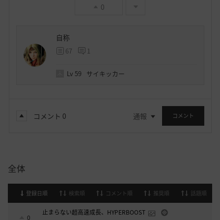
0
自称
67
1
Lv
59
サイキッカー
コメント
0
通報
コメント
全体
登録日順
検索順
コメント順
推奨順
話題順
止まらない超高速成長、HYPERBOOST
0