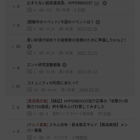
止まらない超高速成長、HYPERBOOST
0
6 日前
0
935
黒い砂漠
[開催中のイベント] 今週のイベントは？
8
2023.02.28
0
53.1K
黒い砂漠
黒い砂漠が初めての冒険者の皆様のために準備したA to Z！
19
2022.12.21
2
43.2K
黒い砂漠
エント研究室動画集
8
2021.05.12
1
32.3K
黒い砂漠
コミュニティの利用にあたって
51
2020.03.25
18
47.8K
黒い砂漠
[意見掲示板]
【検証】HYPERBOOST紹介記事の「攻撃力+防
御力750達成」例を積み上げ計算してみました
0
37 分前
0
8
浅井ジークフリード配信者
[ギルド募集]
スキル共有・基本無言ギルド【無為無想】メン
バー募集
0
1 時間前
0
18
とりぐな