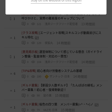
Stay on the website of this region
12 時間前
0
94
浅井ジークフリード配信者
[意見掲示板]
HYPERBOOSTの「AD750を目指そう」という
呼びかけと、実際の難易度のギャップについて
1
13 時間前
0
121
浅井ジークフリード配信者
[クラス攻略]
[エージェント攻略]スキルコンボ動画並びにス
キル特化
1
14 時間前
0
129
夜狐丸
[意見掲示板]
運営体制について感じている懸念（ガイドライ
ン整備・監査体制・対応の一貫性）
1
14 時間前
0
104
浅井ジークフリード配信者
[TIP&攻略]
初心者向け労働者システムの基礎
6
14 時間前
0
180
ザンナック-日本
[ギルド募集]
【新設少人数ギルド】「たんぽぽの綿毛」メン
バー募集！初心者・復帰勢歓迎！
1
15 時間前
0
98
鼠の巣
[ギルド募集]
桜色の四つ葉 メンバー募集(=^・^=)ノ
1
15 時間前
0
79
VAZ光-日本