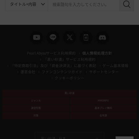
検
索
Pearl Abyssサービス利用規約
個人情報処理方針
「黒い砂漠」サービス利用規約
「特定商取引法」及び「資金決済法」に基づく表記
ゲーム基本情報
運営会社
ファンコンテンツガイド
サポートセンター
クッキーポリシー
黒い砂漠
ジャンル
MMORPG
課金形態
基本プレイ無料
対象
全年齢
黒い砂漠 -
日本