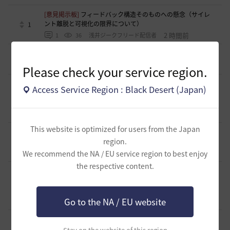
[意見掲示板]
フィードバック構造そのものへの懸念（サイレ
ント離脱と可視化の限界について）
1
2 時間前
1
36
浅井ジークフリード配信者
[ギルド募集]
【TrueWinter】ギルドメンバー募集
2
7 時間前
0
56
倉葉
Please check your service region.
[ギルド募集]
好きなキャラで好きなことを！無言OK挨拶自
Access Service Region : Black Desert (Japan)
由！基本ソロだけどたまにおしゃべりを楽しんだり(*'ω'*)
1
【魔弾の射手】で一緒に遊びませんか？
8 時間前
0
59
oすずo
This website is optimized for users from the Japan
[ギルド募集]
ギルド【Patera】ギルドメンバー募集中！ 初心
region.
者復帰者歓迎！！
1
11 時間前
0
110
かぐらBDO
We recommend the NA / EU service region to best enjoy
the respective content.
[ギルド募集]
ギルチャ完全無言推奨・ソロ向けギルド「スト
レイキャッツ」メンバー募集（ギルドボス有・初心者復帰者
1
多数所属・スキル目当て◎）
Go to the NA / EU website
11 時間前
0
63
くろいばら
[意見掲示板]
釣りの「他の冒険者の船舶搭乗防止」設定が毎
回リセットされる問題について
0