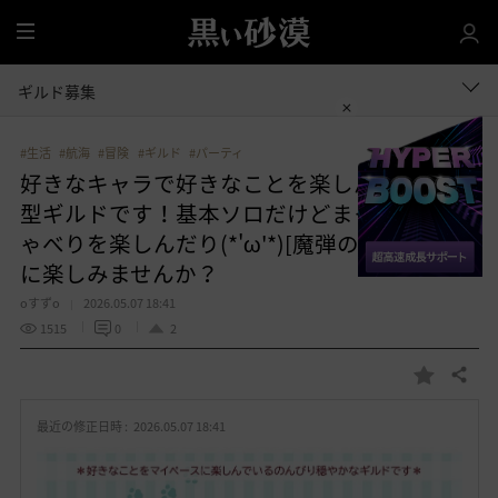
全
体
ギルド募集
#生活
#航海
#冒険
#ギルド
#パーティ
好きなキャラで好きなことを楽しんでいる中
型ギルドです！基本ソロだけどまったりおし
ゃべりを楽しんだり(*'ω'*)[魔弾の射手]で一緒
に楽しみませんか？
oすずo
2026.05.07 18:41
1515
0
2
共有する
お
気
最近の修正日時 :
2026.05.07 18:41
に
入
り