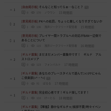
[自由掲示板]
そんなこと知ってらぁ…なこと？
1
15 時間前
0
170
ノウワン
[意見掲示板]
PKへの処罰、ちょっと厳しくなりすぎてないか
2
15 時間前
1
136
浅井ジークフリード配信者
[意見掲示板]
プレイヤー間トラブルへの対応がBAN一辺倒で
あることについて
1
16 時間前
1
115
浅井ジークフリード配信者
[ギルド募集]
まだまだメンバー募集中です！ ギルド アル
ストロメリア
2
17 時間前
0
123
フォンバルト
[ギルド募集]
あなたのプレースタイルで遊んでﾆｬﾝｺ💛にゃん
こ倶楽部(=^・^=)
1
17 時間前
0
91
ぱるる
[ギルド募集]
完全初心者です！ギルド探してます！
1
18 時間前
1
133
けーとら
[ギルド募集]
【華嵐】静かなギルチャ/挨拶不要/時々イベン