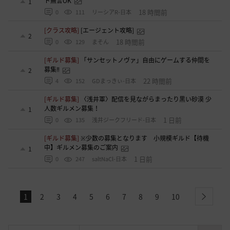
ト無言OK
1
18 時間前
0
111
リーシアR-日本
[クラス攻略]
[エージェント攻略]
2
18 時間前
0
129
まそん
[ギルド募集]
「サンセットノヴァ」自由にゲームする仲間を
募集‼️
2
22 時間前
4
152
GDまっきぃ-日本
[ギルド募集]
〈浅井軍〉配信を見ながらまったり黒い砂漠 少
人数ギルメン募集！
1
1 日前
0
135
浅井ジークフリード-日本
[ギルド募集]
※少数の募集となります 小規模ギルド【待機
中】ギルメン募集のご案内
1
1 日前
0
247
saltNaCl-日本
1
2
3
4
5
6
7
8
9
10
next