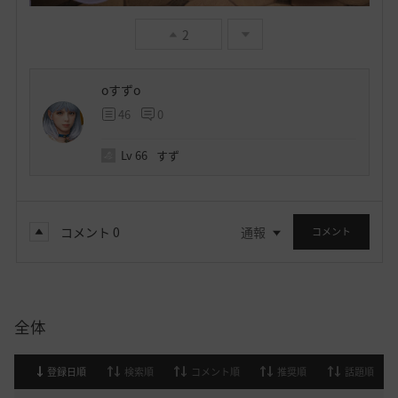
2
oすずo
46
0
Lv
66
すず
コメント
0
通報
コメント
全体
登録日順
検索順
コメント順
推奨順
話題順