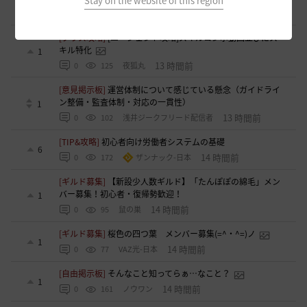
Stay on the website of this region
12 時間前
0
120
浅井ジークフリード配信者
[クラス攻略]
[エージェント攻略]スキルコンボ動画並びにス
キル特化
1
13 時間前
0
125
夜狐丸
[意見掲示板]
運営体制について感じている懸念（ガイドライ
ン整備・監査体制・対応の一貫性）
1
13 時間前
0
102
浅井ジークフリード配信者
[TIP&攻略]
初心者向け労働者システムの基礎
6
14 時間前
0
172
ザンナック-日本
[ギルド募集]
【新設少人数ギルド】「たんぽぽの綿毛」メン
バー募集！初心者・復帰勢歓迎！
1
14 時間前
0
95
鼠の巣
[ギルド募集]
桜色の四つ葉 メンバー募集(=^・^=)ノ
1
14 時間前
0
77
VAZ光-日本
[自由掲示板]
そんなこと知ってらぁ…なこと？
1
14 時間前
0
161
ノウワン