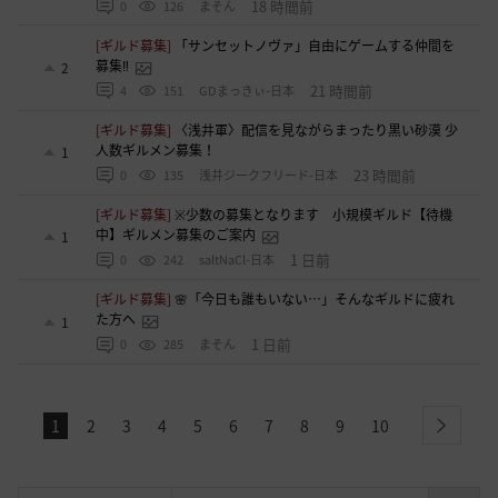
18 時間前
0
126
まそん
[ギルド募集]
「サンセットノヴァ」自由にゲームする仲間を
募集‼️
2
21 時間前
4
151
GDまっきぃ-日本
[ギルド募集]
〈浅井軍〉配信を見ながらまったり黒い砂漠 少
人数ギルメン募集！
1
23 時間前
0
135
浅井ジークフリード-日本
[ギルド募集]
※少数の募集となります 小規模ギルド【待機
中】ギルメン募集のご案内
1
1 日前
0
242
saltNaCl-日本
[ギルド募集]
🌸「今日も誰もいない…」そんなギルドに疲れ
た方へ
1
1 日前
0
285
まそん
1
2
3
4
5
6
7
8
9
10
next