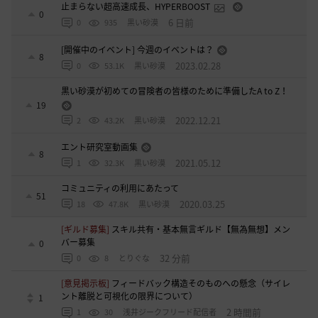
止まらない超高速成長、HYPERBOOST
0
6 日前
0
935
黒い砂漠
[開催中のイベント] 今週のイベントは？
8
2023.02.28
0
53.1K
黒い砂漠
黒い砂漠が初めての冒険者の皆様のために準備したA to Z！
19
2022.12.21
2
43.2K
黒い砂漠
エント研究室動画集
8
2021.05.12
1
32.3K
黒い砂漠
コミュニティの利用にあたって
51
2020.03.25
18
47.8K
黒い砂漠
[ギルド募集]
スキル共有・基本無言ギルド【無為無想】メン
バー募集
0
32 分前
0
8
とりぐな
[意見掲示板]
フィードバック構造そのものへの懸念（サイレ
ント離脱と可視化の限界について）
1
2 時間前
1
30
浅井ジークフリード配信者