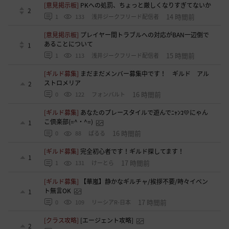
[意見掲示板]
PKへの処罰、ちょっと厳しくなりすぎてないか
2
14 時間前
1
133
浅井ジークフリード配信者
[意見掲示板]
プレイヤー間トラブルへの対応がBAN一辺倒で
あることについて
1
15 時間前
1
113
浅井ジークフリード配信者
[ギルド募集]
まだまだメンバー募集中です！ ギルド アル
ストロメリア
2
16 時間前
0
122
フォンバルト
[ギルド募集]
あなたのプレースタイルで遊んでﾆｬﾝｺ💛にゃん
こ倶楽部(=^・^=)
1
16 時間前
0
88
ぱるる
[ギルド募集]
完全初心者です！ギルド探してます！
1
17 時間前
1
131
けーとら
[ギルド募集]
【華嵐】静かなギルチャ/挨拶不要/時々イベン
ト無言OK
1
17 時間前
0
109
リーシアR-日本
[クラス攻略]
[エージェント攻略]
2