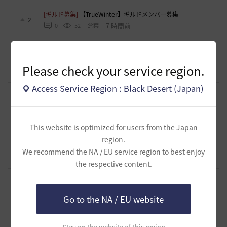
[ギルド募集]
【TrueWinter】ギルドメンバー募集
2
7 時間前
0
52
倉葉
[ギルド募集]
好きなキャラで好きなことを！無言OK挨拶自
由！基本ソロだけどたまにおしゃべりを楽しんだり(*'ω'*)
1
【魔弾の射手】で一緒に遊びませんか？
Please check your service region.
7 時間前
0
56
oすずo
Access Service Region : Black Desert (Japan)
[ギルド募集]
ギルド【Patera】ギルドメンバー募集中！ 初心
者復帰者歓迎！！
1
10 時間前
0
106
かぐらBDO
This website is optimized for users from the Japan
[ギルド募集]
ギルチャ完全無言推奨・ソロ向けギルド「スト
region.
レイキャッツ」メンバー募集（ギルドボス有・初心者復帰者
1
多数所属・スキル目当て◎）
We recommend the NA / EU service region to best enjoy
10 時間前
0
62
くろいばら
the respective content.
[意見掲示板]
釣りの「他の冒険者の船舶搭乗防止」設定が毎
回リセットされる問題について
0
Go to the NA / EU website
11 時間前
0
92
浅井ジークフリード配信者
[意見掲示板]
HYPERBOOSTの「AD750を目指そう」という
呼びかけと、実際の難易度のギャップについて
1