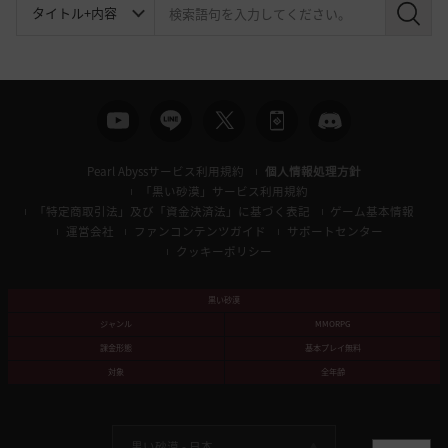
検
索
Pearl Abyssサービス利用規約
個人情報処理方針
「黒い砂漠」サービス利用規約
「特定商取引法」及び「資金決済法」に基づく表記
ゲーム基本情報
運営会社
ファンコンテンツガイド
サポートセンター
クッキーポリシー
黒い砂漠
ジャンル
MMORPG
課金形態
基本プレイ無料
対象
全年齢
黒い砂漠 -
日本