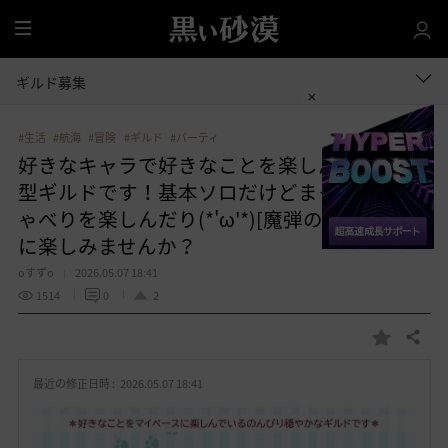
全
体
ギルド募集
#生活
#航海
#冒険
#ギルド
#パーティ
好きなキャラで好きなことを楽しんでいる中
型ギルドです！基本ソロだけどまったりおし
ゃべりを楽しんだり(*'ω'*)[魔弾の射手]で一緒
に楽しみませんか？
oすずo
2026.05.07 18:41
1514
0
2
共有する
お
気
最近の修正日時 :
2026.05.07 18:41
に
入
り