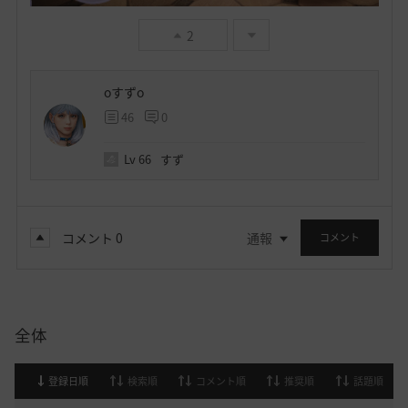
2
oすずo
46
0
Lv
66
すず
コメント
0
通報
コメント
全体
登録日順
検索順
コメント順
推奨順
話題順