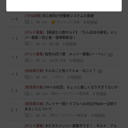
7 時間前
0
77
浅井ジークフリード配信者
[TIP&攻略]
初心者向け労働者システムの基礎
6
8 時間前
0
142
ザンナック-日本
[ギルド募集]
【新設少人数ギルド】「たんぽぽの綿毛」メン
バー募集！初心者・復帰勢歓迎！
1
8 時間前
0
75
鼠の巣
[ギルド募集]
桜色の四つ葉 メンバー募集(=^・^=)ノ
1
8 時間前
0
61
VAZ光-日本
[自由掲示板]
そんなこと知ってらぁ…なこと？
1
8 時間前
0
128
ノウワン
[意見掲示板]
PKへの処罰、ちょっと厳しくなりすぎてないか
2
8 時間前
1
108
浅井ジークフリード配信者
[意見掲示板]
プレイヤー間トラブルへの対応がBAN一辺倒で
あることについて
1
9 時間前
0
85
浅井ジークフリード配信者
[ギルド募集]
まだまだメンバー募集中です！ ギルド アル