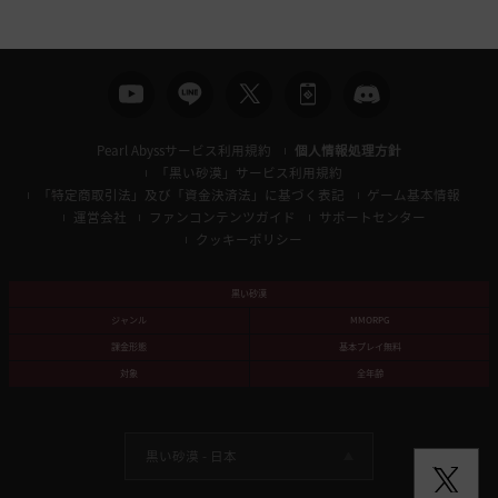
索
Pearl Abyssサービス利用規約
個人情報処理方針
「黒い砂漠」サービス利用規約
「特定商取引法」及び「資金決済法」に基づく表記
ゲーム基本情報
運営会社
ファンコンテンツガイド
サポートセンター
クッキーポリシー
黒い砂漠
ジャンル
MMORPG
課金形態
基本プレイ無料
対象
全年齢
黒い砂漠 -
日本