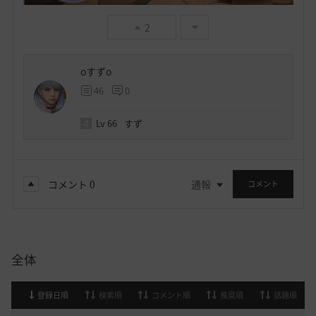
2
oすずo
46
0
Lv
66
すず
コメント
0
通報
コメント
全体
登録日順
検索順
コメント順
推奨順
話題順