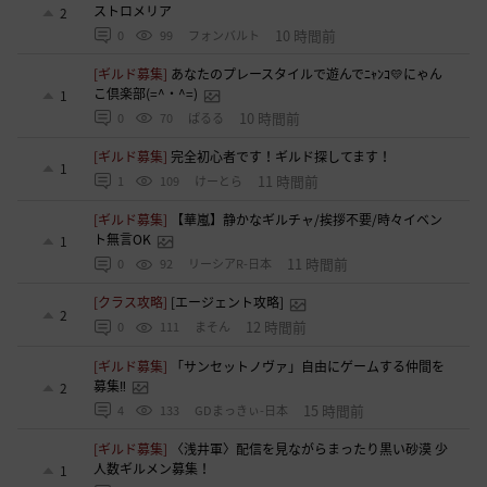
ストロメリア
2
10 時間前
0
99
フォンバルト
[ギルド募集]
あなたのプレースタイルで遊んでﾆｬﾝｺ💛にゃん
こ倶楽部(=^・^=)
1
10 時間前
0
70
ぱるる
[ギルド募集]
完全初心者です！ギルド探してます！
1
11 時間前
1
109
けーとら
[ギルド募集]
【華嵐】静かなギルチャ/挨拶不要/時々イベン
ト無言OK
1
11 時間前
0
92
リーシアR-日本
[クラス攻略]
[エージェント攻略]
2
12 時間前
0
111
まそん
[ギルド募集]
「サンセットノヴァ」自由にゲームする仲間を
募集‼️
2
15 時間前
4
133
GDまっきぃ-日本
[ギルド募集]
〈浅井軍〉配信を見ながらまったり黒い砂漠 少
人数ギルメン募集！
1