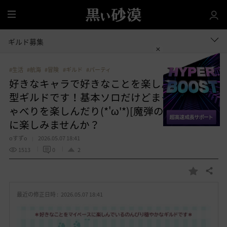
全
体
ギルド募集
#生活
#航海
#冒険
#ギルド
#パーティ
好きなキャラで好きなことを楽しんでいる中
型ギルドです！基本ソロだけどまったりおし
ゃべりを楽しんだり(*'ω'*)[魔弾の射手]で一緒
に楽しみませんか？
oすずo
2026.05.07 18:41
1513
0
2
共有する
お
気
最近の修正日時 :
2026.05.07 18:41
に
入
り