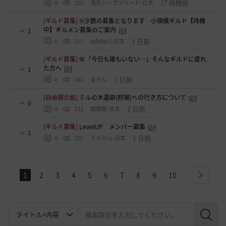
17 時間前
0
120
浅井ジークフリード-日本
[ギルド募集]
※少数の募集となります 小規模ギルド【待機
中】ギルメン募集のご案内
1
1 日前
0
211
saltNaCl-日本
[ギルド募集]
🌸「今日も誰もいない…」そんなギルドに疲れ
た方へ
1
1 日前
0
243
まそん
[自由掲示板]
ミルの木遺跡(狩場)への行き方について
0
1 日前
0
232
威璃亜-日本
[ギルド募集]
LevelUP メンバー募集
1
1 日前
0
205
ドゥジュ-日本
1
2
3
4
5
6
7
8
9
10
next
検