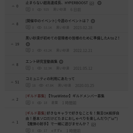
止まらない超高速成長、HYPERBOOST
0
6 日前
0
925
黒い砂漠
[開催中のイベント] 今週のイベントは？
8
2023.02.28
0
53.1K
黒い砂漠
黒い砂漠が初めての冒険者の皆様のために準備したA to Z！
19
2022.12.21
2
43.2K
黒い砂漠
エント研究室動画集
8
2021.05.12
1
32.3K
黒い砂漠
コミュニティの利用にあたって
51
2020.03.25
18
47.8K
黒い砂漠
[ギルド募集]
【TrueWinter】ギルドメンバー募集
2
1 時間前
0
18
倉葉
[ギルド募集]
好きなキャラで好きなことを！無言OK挨拶自
由！基本ソロだけどたまにおしゃべりを楽しんだり(*'ω'*)
1
【魔弾の射手】で一緒に遊びませんか？
1 時間前
0
17
oすずo