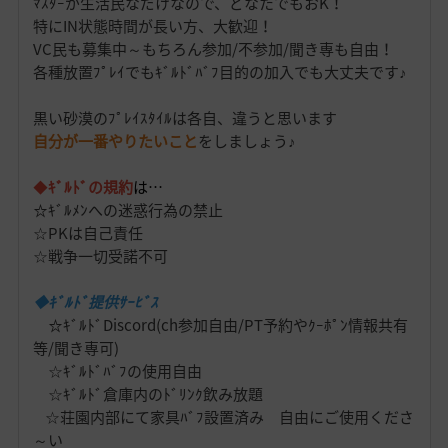
ﾏｽﾀｰが生活民なだけなので、どなたでもおK！
特にIN状態時間が長い方、大歓迎！
VC民も募集中～もちろん参加/不参加/聞き専も自由！
各種放置ﾌﾟﾚｲでもｷﾞﾙﾄﾞﾊﾞﾌ目的の加入でも大丈夫です♪
黒い砂漠のﾌﾟﾚｲｽﾀｲﾙは各自、違うと思います
自分が一番やりたいこと
をしましょう♪
◆
ｷﾞﾙﾄﾞの規約
は…
☆ｷﾞﾙﾒﾝへの迷惑行為の禁止
☆PKは自己責任
☆戦争一切受諾不可
◆ｷﾞﾙﾄﾞ提供ｻｰﾋﾞｽ
☆ｷﾞﾙﾄﾞDiscord(ch参加自由/PT予約やｸｰﾎﾟﾝ情報共有
等/聞き専可)
☆ｷﾞﾙﾄﾞﾊﾞﾌの使用自由
☆ｷﾞﾙﾄﾞ倉庫内のﾄﾞﾘﾝｸ飲み放題
☆荘園内部にて家具ﾊﾞﾌ設置済み 自由にご使用くださ
～い