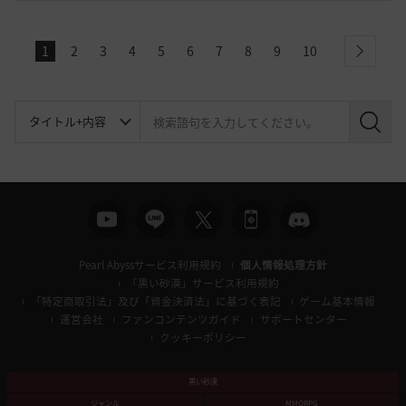
1
2
3
4
5
6
7
8
9
10
next
検
索
Pearl Abyssサービス利用規約
個人情報処理方針
「黒い砂漠」サービス利用規約
「特定商取引法」及び「資金決済法」に基づく表記
ゲーム基本情報
運営会社
ファンコンテンツガイド
サポートセンター
クッキーポリシー
黒い砂漠
ジャンル
MMORPG