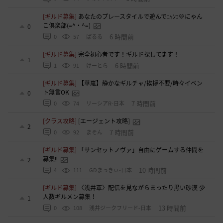
[ギルド募集]
あなたのプレースタイルで遊んでﾆｬﾝｺ💛にゃん
こ倶楽部(=^・^=)
0
6 時間前
0
57
ぱるる
[ギルド募集]
完全初心者です！ギルド探してます！
1
6 時間前
1
91
けーとら
[ギルド募集]
【華嵐】静かなギルチャ/挨拶不要/時々イベン
ト無言OK
0
7 時間前
0
74
リーシアR-日本
[クラス攻略]
[エージェント攻略]
2
7 時間前
0
92
まそん
[ギルド募集]
「サンセットノヴァ」自由にゲームする仲間を
募集‼️
2
10 時間前
4
111
GDまっきぃ-日本
[ギルド募集]
〈浅井軍〉配信を見ながらまったり黒い砂漠 少
人数ギルメン募集！
1
13 時間前
0
108
浅井ジークフリード-日本