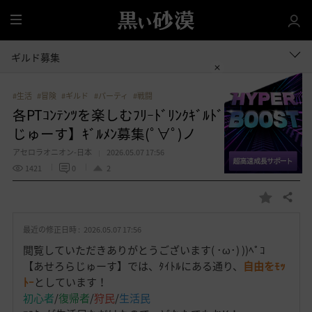
全
体
ギルド募集
#生活
#冒険
#ギルド
#パーティ
#戦闘
各PTｺﾝﾃﾝﾂを楽しむﾌﾘｰﾄﾞﾘﾝｸｷﾞﾙﾄﾞ【あせろら
じゅーす】ｷﾞﾙﾒﾝ募集(ﾟ∀ﾟ)ノ
アセロラオニオン-日本
2026.05.07 17:56
1421
0
2
共有する
お
気
最近の修正日時 :
2026.05.07 17:56
に
入
閲覧していただきありがとうございます( ･ω･) ))ﾍﾟｺ
り
【あせろらじゅーす】では、ﾀｲﾄﾙにある通り、
自由をﾓｯ
ﾄｰ
としています！
初心者
/
復帰者
/
狩民
/
生活民