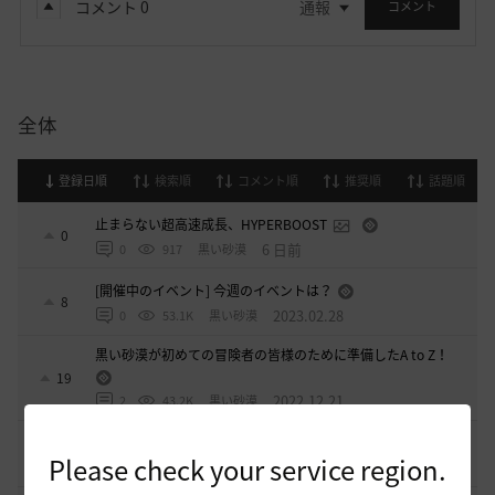
コメント
0
通報
コメント
全体
登録日順
検索順
コメント順
推奨順
話題順
止まらない超高速成長、HYPERBOOST
0
6 日前
0
917
黒い砂漠
[開催中のイベント] 今週のイベントは？
8
2023.02.28
0
53.1K
黒い砂漠
黒い砂漠が初めての冒険者の皆様のために準備したA to Z！
19
2022.12.21
2
43.2K
黒い砂漠
エント研究室動画集
8
Please check your service region.
2021.05.12
1
32.3K
黒い砂漠