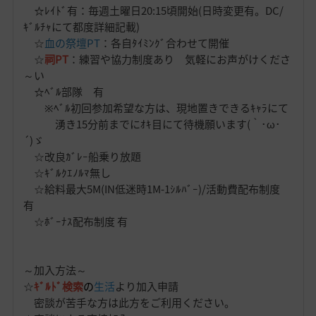
☆ﾚｲﾄﾞ有：毎週土曜日20:15頃開始(日時変更有。DC/
ｷﾞﾙﾁｬにて都度詳細記載)
☆
血の祭壇PT
：各自ﾀｲﾐﾝｸﾞ合わせて開催
☆
祠PT
：練習や協力制度あり 気軽にお声がけくださ
～い
☆ﾍﾞﾙ部隊 有
※ﾍﾞﾙ初回参加希望な方は、現地置きできるｷｬﾗにて
湧き15分前までにｵｷ目にて待機願います(｀･ω･
´)ゞ
☆改良ｶﾞﾚｰ船乗り放題
☆ｷﾞﾙｸｴﾉﾙﾏ無し
☆給料最大5M(IN低迷時1M-1ｼﾙﾊﾞｰ)/活動費配布制度
有
☆ﾎﾞｰﾅｽ配布制度 有
～加入方法～
☆
ｷﾞﾙﾄﾞ検索
の
生活
より加入申請
密談が苦手な方は此方をご利用ください。