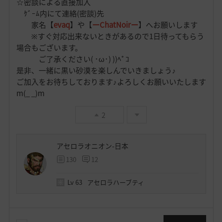
☆密談による直接加入
ｹﾞｰﾑ内にて連絡(密談)先
家名【
evaq
】や【
ーChatNoirー
】へお願いします
※すぐ対応出来ないときがあるので1日待ってもらう
場合もございます。
ご了承ください( ･ω･) ))ﾍﾟｺ
是非、一緒に黒い砂漠を楽しんでいきましょう♪
ご加入をお待ちしております♪よろしくお願いいたします
m(_ _)m
2
アセロラオニオン-日本
130
12
Lv
63
アセロラハーブティ