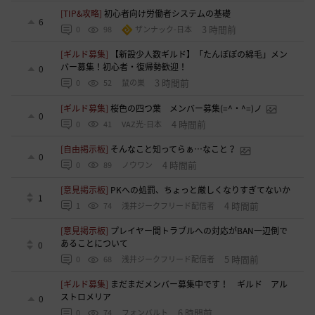
[TIP&攻略]
初心者向け労働者システムの基礎
6
3 時間前
0
98
ザンナック-日本
[ギルド募集]
【新設少人数ギルド】「たんぽぽの綿毛」メン
バー募集！初心者・復帰勢歓迎！
0
3 時間前
0
52
鼠の巣
[ギルド募集]
桜色の四つ葉 メンバー募集(=^・^=)ノ
0
4 時間前
0
41
VAZ光-日本
[自由掲示板]
そんなこと知ってらぁ…なこと？
0
4 時間前
0
89
ノウワン
[意見掲示板]
PKへの処罰、ちょっと厳しくなりすぎてないか
1
4 時間前
1
74
浅井ジークフリード配信者
[意見掲示板]
プレイヤー間トラブルへの対応がBAN一辺倒で
あることについて
0
5 時間前
0
68
浅井ジークフリード配信者
[ギルド募集]
まだまだメンバー募集中です！ ギルド アル
ストロメリア
0
6 時間前
0
74
フォンバルト