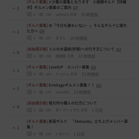
[ギルド募集]
※少数の募集となります 小規模ギルド【待機
中】ギルメン募集のご案内
1
20 時間前
0
166
saltNaCl-日本
[ギルド募集]
🌸「今日も誰もいない…」そんなギルドに疲れ
た方へ
1
20 時間前
0
201
まそん
[自由掲示板]
ミルの木遺跡(狩場)への行き方について
0
22 時間前
0
208
威璃亜-日本
[ギルド募集]
LevelUP メンバー募集
1
22 時間前
0
164
ドゥジュ-日本
[ギルド募集]
Ermitageギルメン募集！！
1
23 時間前
0
175
swordEX
[自由掲示板]
取引所の購入の仕方について
0
1 日前
2
242
歩くマシュマロ-日本
[ギルド募集]
新設ギルド 「Shmurda」立ち上げメンバー募
集！
1
1 日前
0
194
いなドン