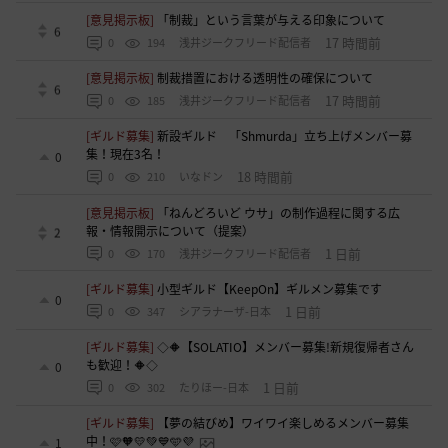
[意見掲示板]
「制裁」という言葉が与える印象について
6
17 時間前
0
194
浅井ジークフリード配信者
[意見掲示板]
制裁措置における透明性の確保について
6
17 時間前
0
185
浅井ジークフリード配信者
[ギルド募集]
新設ギルド 「Shmurda」立ち上げメンバー募
集！現在3名！
0
18 時間前
0
210
いなドン
[意見掲示板]
「ねんどろいど ウサ」の制作過程に関する広
報・情報開示について（提案）
2
1 日前
0
170
浅井ジークフリード配信者
[ギルド募集]
小型ギルド【KeepOn】ギルメン募集です
0
1 日前
0
347
シアラナーザ-日本
[ギルド募集]
◇🔶【SOLATIO】メンバー募集!新規復帰者さん
も歓迎！🔶◇
0
1 日前
0
302
たりほー-日本
[ギルド募集]
【夢の結びめ】ワイワイ楽しめるメンバー募集
中！🩷🧡💛💚💙🩵💜
1