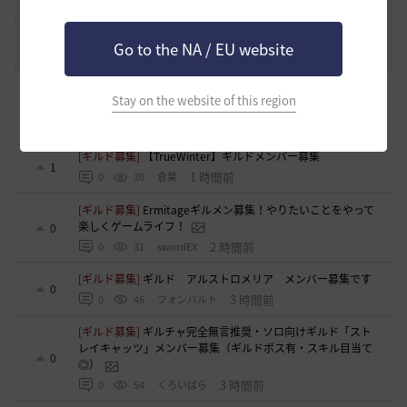
2021.05.12
1
32.4K
黒い砂漠
コミュニティの利用にあたって
51
Go to the NA / EU website
2020.03.25
18
47.8K
黒い砂漠
[ギルド募集]
新設生活系ギルド「OneRoom」創設メンバー
Stay on the website of this region
大募集！！
0
1 分前
0
3
ハッピーエンド
[ギルド募集]
【TrueWinter】ギルドメンバー募集
1
1 時間前
0
30
倉葉
[ギルド募集]
Ermitageギルメン募集！やりたいことをやって
楽しくゲームライフ！
0
2 時間前
0
31
swordEX
[ギルド募集]
ギルド アルストロメリア メンバー募集です
0
3 時間前
0
46
フォンバルト
[ギルド募集]
ギルチャ完全無言推奨・ソロ向けギルド「スト
レイキャッツ」メンバー募集（ギルドボス有・スキル目当て
0
◎）
3 時間前
0
54
くろいばら