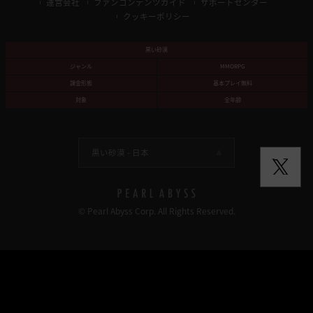
運営会社
ファンコンテンツガイド
サポートセンター
クッキーポリシー
黒い砂漠
ジャンル
MMORPG
課金形態
基本プレイ無料
対象
全年齢
黒い砂漠 -
日本
© Pearl Abyss Corp. All Rights Reserved.