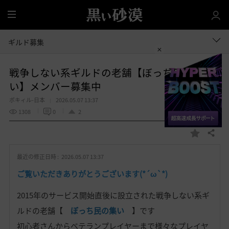
全
体
ギルド募集
戦争しない系ギルドの老舗【ぼっち民の集
い】メンバー募集中
ポキィル-日本
2026.05.07 13:37
1308
0
2
共有する
お
気
最近の修正日時 :
2026.05.07 13:37
に
入
ご覧いただきありがとうございます(*´ω`*)
り
2015年のサービス開始直後に設立された戦争しない系ギ
ルドの老舗【
ぼっち民の集い
】です
初心者さんからベテランプレイヤーまで様々なプレイヤ