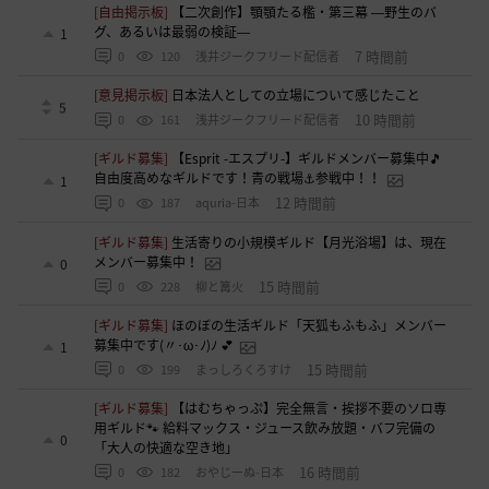
[自由掲示板]
【二次創作】顎顎たる檻・第三幕 ―野生のバ
グ、あるいは最弱の検証―
1
7 時間前
0
120
浅井ジークフリード配信者
[意見掲示板]
日本法人としての立場について感じたこと
5
10 時間前
0
161
浅井ジークフリード配信者
[ギルド募集]
【Esprit -エスプリ-】ギルドメンバー募集中🎵
自由度高めなギルドです！青の戦場⚓参戦中！！
1
12 時間前
0
187
aquria-日本
[ギルド募集]
生活寄りの小規模ギルド【月光浴場】は、現在
メンバー募集中！
0
15 時間前
0
228
柳と篝火
[ギルド募集]
ほのぼの生活ギルド「天狐もふもふ」メンバー
募集中です(〃･ω･ﾉ)ﾉ 💕
1
15 時間前
0
199
まっしろくろすけ
[ギルド募集]
【はむちゃっぷ】完全無言・挨拶不要のソロ専
用ギルド🐾 給料マックス・ジュース飲み放題・バフ完備の
0
「大人の快適な空き地」
16 時間前
0
182
おやじーぬ-日本