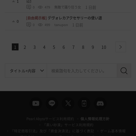
1
1 日前
0
479
無敵で踊り狂う女
[自由掲示板]
デヴォレカアクセサリーの使い道
0
1 日前
0
499
tanupon
1
2
3
4
5
6
7
8
9
10
next
検
索
Pearl Abyssサービス利用規約
個人情報処理方針
「黒い砂漠」サービス利用規約
「特定商取引法」及び「資金決済法」に基づく表記
ゲーム基本情報