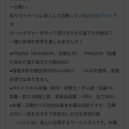
ーが集い、
各々マイペースに楽しんで活動している
超大型ギルド
で
す
ルールやマナーを守って頂ける方なら誰でも大歓迎！
一緒に砂漠の世界を楽しみませんか？
●PKはNG（ArshaはOK、応戦も可）、PKKはOK（粘着
行為など度が過ぎた行動はNG）
●情報共有や雑談用のDiscordあり VCは不使用、登録
必須ではありません
●ギルドスキル完備（命中・攻撃力・ダメ減・回避+5、
採集・釣り3段階上昇、貿易品保護：+50% 全てMAX）
●水曜・日曜のベル討伐は基本水曜は自船ですが、日曜
はガレー船を出すので自船なしの方も参加可能
→ベルとは、海上に出現するワールドボスです。水曜