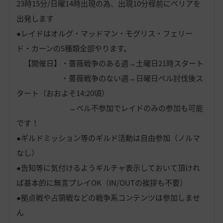
23時15分/日曜14時出現の為、出現10分程前にベリアを
出発します
●レイドはオルグ・マッドマン・モグリス・フェリー
ド・カーンの5種類全部やります。
【開催日】・薔薇戦争のある週→土曜日21時スタート
・薔薇戦争のない週→日曜日ベル討伐後ス
タート（おおよそ14:20頃）
→ベル不参加でレイドのみの参加も可能
です！
●ギルドミッション等のギルド活動は自由参加（ノルマ
なし）
●告知等に気付けるようギルチャ表示しておいて頂けれ
ば基本的に無言プレイOK（IN/OUTの挨拶も不要）
●拠点戦や占領戦などの戦争系コンテンツは参加しませ
ん