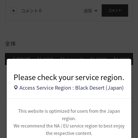
コメント
0
通報
コメント
全体
登録日順
検索順
コメント順
推奨順
話題順
止まらない超高速成長、HYPERBOOST
0
Please check your service region.
8 日前
0
1K
黒い砂漠
Access Service Region : Black Desert (Japan)
[開催中のイベント] 今週のイベントは？
8
2023.02.28
0
53.1K
黒い砂漠
黒い砂漠が初めての冒険者の皆様のために準備したA to Z！
This website is optimized for users from the Japan
19
region.
2022.12.21
2
43.2K
黒い砂漠
We recommend the NA / EU service region to best enjoy
エント研究室動画集
the respective content.
8