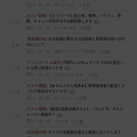
1 日前
0
318
花ノひろみん
[ギルド募集]
【クラバート】初心者、復帰、ベテラン、移
籍、チャットが苦手な方も歓迎致します
0
1 日前
0
318
xマキナx-日本
[意見掲示板]
太古装備に関する公式説明と意見掲示板への対
応について
4
1 日前
1
337
浅井ジークフリード配信者
[ファンアート & 創作]
内容ないびみょマンガ その45 転生し
たら黒い砂漠だった件
3
1 日前
1
251
きゅんきゅん-日本
[ギルド募集]
【🍀もんぶらん喫茶🍀】新規復帰者大歓迎！ま
ったり自由なギルドです♪
2
1 日前
0
385
ゆぅにゃん
[ギルド募集]
【新設1段拠点戦ギルド】「えにぐま」ギルド
メンバー募集中！
1
1 日前
0
379
えにぐま
[自由掲示板]
キャラの肖像画を撮ると縦長になってしまう