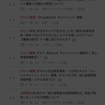
ント離脱と可視化の限界について）
1
1 日前
1
220
浅井ジークフリード配信者
[ギルド募集]
【TrueWinter】ギルドメンバー募集
2
1 日前
0
284
倉葉
[ギルド募集]
好きなキャラで好きなことを！無言OK挨拶自
由！基本ソロだけどたまにおしゃべりを楽しんだり(*'ω'*)
2
【魔弾の射手】で一緒に遊びませんか？
1 日前
0
298
oすずo
[ギルド募集]
ギルド【Patera】ギルドメンバー募集中！ 初心
者復帰者歓迎！！
2
1 日前
0
342
かぐらBDO
[ギルド募集]
ギルチャ完全無言推奨・ソロ向けギルド「スト
レイキャッツ」メンバー募集（ギルドボス有・初心者復帰者
1
多数所属・スキル目当て◎）
1 日前
0
322
くろいばら
[意見掲示板]
釣りの「他の冒険者の船舶搭乗防止」設定が毎
回リセットされる問題について
0
1 日前
0
252
浅井ジークフリード配信者