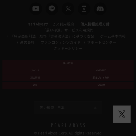
Pearl Abyssサービス利用規約
個人情報処理方針
「黒い砂漠」サービス利用規約
「特定商取引法」及び「資金決済法」に基づく表記
ゲーム基本情報
運営会社
ファンコンテンツガイド
サポートセンター
クッキーポリシー
黒い砂漠
ジャンル
MMORPG
課金形態
基本プレイ無料
対象
全年齢
黒い砂漠 -
日本
© Pearl Abyss Corp. All Rights Reserved.