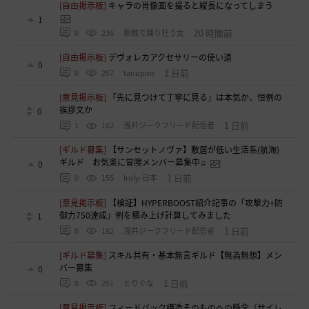
[自由掲示板]
キャラの肖像画を撮ると縦長になってしまう
1
20 時間前
0
236
無敵で踊り狂う女
[自由掲示板]
デヴォレカアクセサリーの使い道
0
1 日前
0
267
tanupon
[意見掲示板]
「先に見つけて丁寧に見る」は本気か、恒例の
挨拶文か
0
1 日前
1
162
浅井ジークフリード配信者
[ギルド募集]
【サンセットノヴァ】敷居が低い生活系(航海)
ギルド お気楽に冒険メンバー募集中♫
0
1 日前
0
155
Iroly-日本
[意見掲示板]
【検証】HYPERBOOST紹介記事の「攻撃力+防
御力750達成」例を積み上げ計算してみました
1
1 日前
0
182
浅井ジークフリード配信者
[ギルド募集]
スキル共有・基本無言ギルド【無為無想】メン
バー募集
0
1 日前
0
251
とりぐな
[意見掲示板]
フィードバック構造そのものへの懸念（サイレ