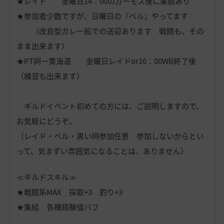
★レイド 金曜日14：00のガーモス後に集結あり
★参加者
少数ですが、日曜日の『ベル』やってます
（改良型ガレー船での送迎あります 戦闘も、その
まま出来ます）
★PT祠ー黄海道 金曜日レイド
or16：00WB終了後
（練習も出来ます）
ギルドイベント初めての方には、ご説明しますので、
お気軽にどうぞ。
（レイド・ベル・黒い祠参加任意 参加しないからとい
って、気まずい雰囲気になることは、ありません）
≪ギルドスキル≫
★戦闘系MAX 採取+3 釣り+3
★集結 各種経験値バフ