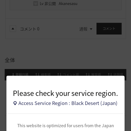
Lv
非公開
Akanesasu
コメント
0
通報
コメント
全体
登録日順
検索順
コメント順
推奨順
話題順
止まらない超高速成長、HYPERBOOST
0
Please check your service region.
8 日前
0
995
黒い砂漠
Access Service Region : Black Desert (Japan)
[開催中のイベント] 今週のイベントは？
8
2023.02.28
0
53.1K
黒い砂漠
黒い砂漠が初めての冒険者の皆様のために準備したA to Z！
This website is optimized for users from the Japan
19