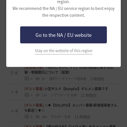
region.
2022.12.21
2
43.2K
黒い砂漠
We recommend the NA / EU service region to best enjoy
エント研究室動画集
the respective content.
8
2021.05.12
1
32.3K
黒い砂漠
コミュニティの利用にあたって
51
Go to the NA / EU website
2020.03.25
18
47.8K
黒い砂漠
[ギルド募集]
新設ギルド 「Shmurda」立ち上げメンバー募
集！現在3名！
Stay on the website of this region
0
1 時間前
0
37
いなドン
[意見掲示板]
「ねんどろいど ウサ」の制作過程に関する広
報・情報開示について（提案）
0
2 時間前
0
33
浅井ジークフリード配信者
[ギルド募集]
小型ギルド【KeepOn】ギルメン募集です
0
11 時間前
0
139
シアラナーザ-日本
[ギルド募集]
◇🔶【SOLATIO】メンバー募集!新規復帰者さん
も歓迎！🔶◇
0
11 時間前
0
108
たりほー-日本
[ギルド募集]
【夢の結びめ】ワイワイ楽しめるメンバー募集