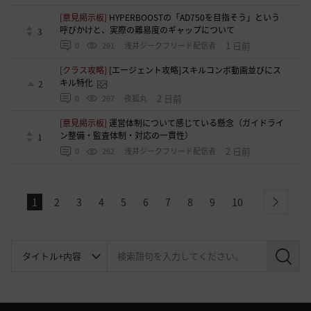
[意見掲示板]
HYPERBOOSTの「AD750を目指そう」という
呼びかけと、実際の難易度のギャップについて
3
1 日前
0
291
浅井ジークフリード配信者
[クラス攻略]
[エージェント攻略]スキルコンボ動画並びにス
キル特化
2
2 日前
0
297
夜狐丸
[意見掲示板]
運営体制について感じている懸念（ガイドライ
ン整備・監査体制・対応の一貫性）
1
2 日前
0
262
浅井ジークフリード配信者
1
2
3
4
5
6
7
8
9
10
next
検
索