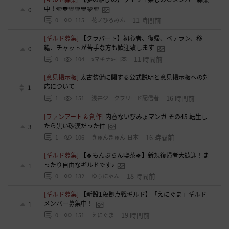
中！🩷🧡💛💚💙🩵💜
0
11 時間前
0
115
花ノひろみん
[ギルド募集]
【クラバート】初心者、復帰、ベテラン、移
籍、チャットが苦手な方も歓迎致します
0
11 時間前
0
104
xマキナx-日本
[意見掲示板]
太古装備に関する公式説明と意見掲示板への対
応について
1
16 時間前
1
151
浅井ジークフリード配信者
[ファンアート & 創作]
内容ないびみょマンガ その45 転生し
たら黒い砂漠だった件
3
16 時間前
1
106
きゅんきゅん-日本
[ギルド募集]
【🍀もんぶらん喫茶🍀】新規復帰者大歓迎！ま
ったり自由なギルドです♪
1
18 時間前
0
132
ゆぅにゃん
[ギルド募集]
【新設1段拠点戦ギルド】「えにぐま」ギルド
メンバー募集中！
1
19 時間前
0
151
えにぐま