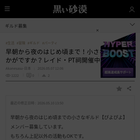
全
体
ギルド募集
#生活
#冒険
#ギルド
#パーティ
早朝から夜のはじめ頃まで！小さなギルドい
かがですか？レイド・PT祠開催中！
Akanesasu-日本
2026.05.07 12:06
1222
0
2
共有する
お
気
最近の修正日時 :
2026.05.10 13:50
に
入
早朝から夜のはじめ頃までの小さなギルド【ぴよぴよ】
り
メンバー募集しています。
もちろん上記以外の活動もOKです。