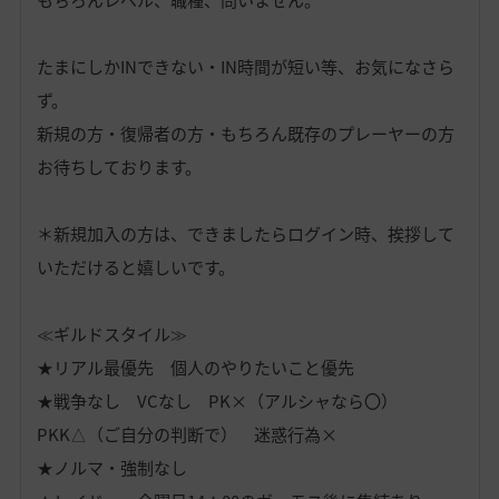
たまにしかINできない・IN時間が短い等、お気になさら
ず。
新規の方・復帰者の方・もちろん既存のプレーヤーの方
お待ちしております。
＊新規加入の方は、できましたらログイン時、挨拶して
いただけると嬉しいです。
≪ギルドスタイル≫
★リアル最優先 個人のやりたいこと優先
★戦争なし VCなし PK×（アルシャなら〇）
PKK△（ご自分の判断で） 迷惑行為×
★ノルマ・強制なし