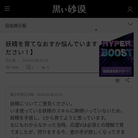
全
体
自由掲示板
妖精を育てなおすか悩んでいます【ご意見く
ださい！】
初心者
2026.05.06 22:34
3008
1
0
共有する
お
気
最近の修正日時 :
2026.05.06 22:34
に
入
妖精についてご意見ください。
り
いま使っている妖精のスキルに納得いっていないため、
妖精を手放し、1から育てようと思っています。
なにもわからなかった当時、応援Vは必須との理解で育
てましたが、狩りをする今、恵の手が欲しくなってきま