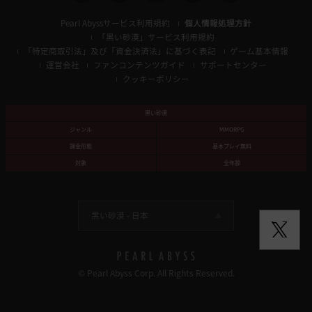
Pearl Abyssサービス利用規約
個人情報処理方針
「黒い砂漠」サービス利用規約
「特定商取引法」及び「資金決済法」に基づく表記
ゲーム基本情報
運営会社
ファンコンテンツガイド
サポートセンター
クッキーポリシー
黒い砂漠
ジャンル
MMORPG
課金形態
基本プレイ無料
対象
全年齢
黒い砂漠 -
日本
© Pearl Abyss Corp. All Rights Reserved.