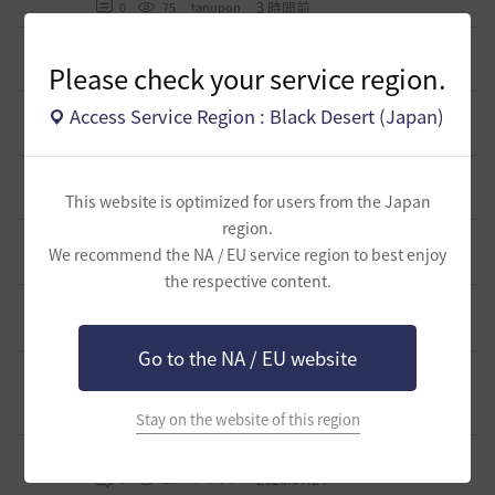
3 時間前
0
75
tanupon
そんなこと知ってらぁ…なこと？
1
Please check your service region.
1 日前
0
249
ノウワン
ミルの木遺跡(狩場)への行き方について
Access Service Region : Black Desert (Japan)
0
1 日前
0
316
威璃亜-日本
取引所の購入の仕方について
0
1 日前
This website is optimized for users from the Japan
2
346
歩くマシュマロ-日本
region.
エマ・バルタリの記録日誌 9～12章について
9
We recommend the NA / EU service region to best enjoy
5 日前
1
779
飛鳥雨音
the respective content.
止まらない超高速成長、HYPERBOOST
0
7 日前
0
958
黒い砂漠
Go to the NA / EU website
【ギルド名声】2026ハイデル宴会スクショ【どうなる？】
（2026年ギルド名声アプデリンク追記）
4
2026.07.27
0
865
セルベリア
Stay on the website of this region
「怪しい袋」
1
2026.07.24
0
1K
ノウワン