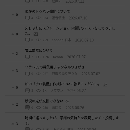
2026.07.11
1
968
倉庫の
現在のトゥバラ強化について
0
2026.07.10
4
934
福音使徒
久しぶりにスクリーンショット撮影のテストをしてみまし
た。
0
2026.07.10
0
759
shodori-日本
君王武器について
2
2026.07.07
2
1.2K
Renon
ソラレEVの募集用チャンネルつきがさ
3
2026.07.02
0
927
無敵で踊り狂う女
船の「チロ装備」作成について教えてください。
0
2026.06.27
3
1K
ノウワン
砂漠の光が交換できない
2
2026.06.26
0
930
倉庫の
時間が経ちましたが、感謝の気持ちを表現したくて投稿しま
す。
3
2026.06.24
0
1.1K
みめぐん-日本