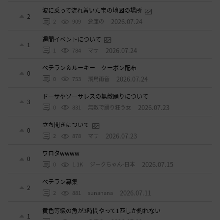
波に乗って流れ着いた宝の地図の場所
2
2026.07.24
2
909
倉庫の
週間イベントについて
1
2026.07.24
1
784
マサ
ベテラン＆ルーキー クーポン配布
0
2026.07.24
0
753
飛鳥雨音
ドーサやソーサレスの無敵踊りについて
3
2026.07.23
0
831
無敵で踊り狂う女
立ち聞きについて
0
2026.07.23
2
878
マサ
ワロタwwww
0
2026.07.15
0
1.1K
ジークちゃん-日本
ベテラン募集
2
2026.07.11
2
881
sunanana
黄色等級の魚が3時間やって1匹しか釣れない
1