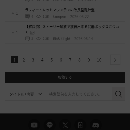
ラフィー・レッドマウンテンの改良型羅針盤
1
2026.06.22
4
1.2K
tanupon
【解決済】ストーリー解放で獲得出来る武器ボックスについ
て
1
2026.06.14
2
2.2K
RiAUltifight
1
2
3
4
5
6
7
8
9
10
next
投稿する
検
索