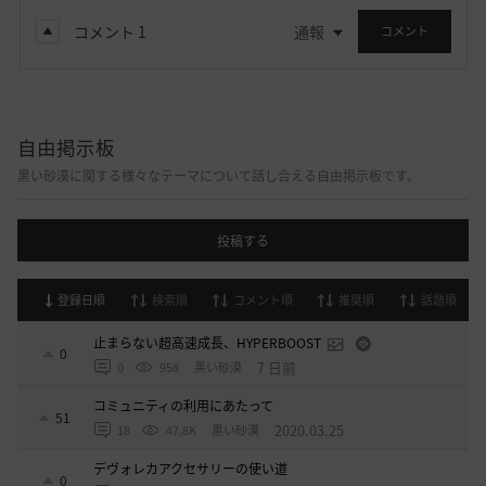
コメント
1
通報
コメント
自由掲示板
黒い砂漠に関する様々なテーマについて話し合える自由掲示板です。
投稿する
登録日順
検索順
コメント順
推奨順
話題順
止まらない超高速成長、HYPERBOOST
0
7 日前
0
958
黒い砂漠
コミュニティの利用にあたって
51
2020.03.25
18
47.8K
黒い砂漠
デヴォレカアクセサリーの使い道
0