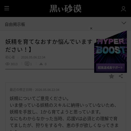
全
体
自由掲示板
妖精を育てなおすか悩んでいます【ご意見く
ださい！】
初心者
2026.05.06 22:34
3013
1
0
共有する
お
気
最近の修正日時 :
2026.05.06 22:34
に
入
妖精についてご意見ください。
り
いま使っている妖精のスキルに納得いっていないため、
妖精を手放し、1から育てようと思っています。
なにもわからなかった当時、応援Vは必須との理解で育
てましたが、狩りをする今、恵の手が欲しくなってきま