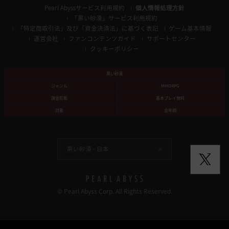
Pearl Abyssサービス利用規約
個人情報処理方針
「黒い砂漠」サービス利用規約
「特定商取引法」及び「資金決済法」に基づく表記
ゲーム基本情報
運営会社
ファンコンテンツガイド
サポートセンター
クッキーポリシー
黒い砂漠
ジャンル
MMORPG
課金形態
基本プレイ無料
対象
全年齢
黒い砂漠 -
日本
© Pearl Abyss Corp. All Rights Reserved.