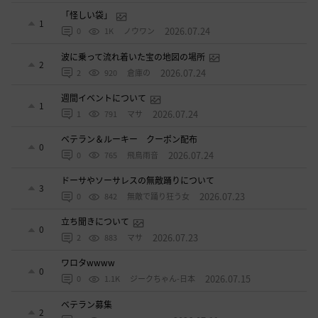
「怪しい袋」
1
2026.07.24
0
1K
ノウワン
波に乗って流れ着いた宝の地図の場所
2
2026.07.24
2
920
倉庫の
週間イベントについて
1
2026.07.24
1
791
マサ
ベテラン＆ルーキー クーポン配布
0
2026.07.24
0
765
飛鳥雨音
ドーサやソーサレスの無敵踊りについて
3
2026.07.23
0
842
無敵で踊り狂う女
立ち聞きについて
0
2026.07.23
2
883
マサ
ワロタwwww
0
2026.07.15
0
1.1K
ジークちゃん-日本
ベテラン募集
2