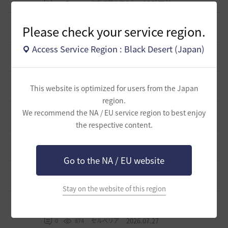
19 時間前
0
225
無敵で踊り狂う女
デヴォレカアクセサリーの使い道
Please check your service region.
0
1 日前
0
260
tanupon
Access Service Region : Black Desert (Japan)
そんなこと知ってらぁ…なこと？
1
2 日前
0
337
ノウワン
ミルの木遺跡(狩場)への行き方について
0
This website is optimized for users from the Japan
2 日前
0
394
威璃亜-日本
region.
取引所の購入の仕方について
We recommend the NA / EU service region to best enjoy
0
2 日前
2
410
歩くマシュマロ-日本
the respective content.
エマ・バルタリの記録日誌 9～12章について
9
6 日前
1
808
飛鳥雨音
Go to the NA / EU website
止まらない超高速成長、HYPERBOOST
0
7 日前
0
994
黒い砂漠
Stay on the website of this region
【ギルド名声】2026ハイデル宴会スクショ【どうなる？】
（2026年ギルド名声アプデリンク追記）
4
2026.07.27
0
874
セルベリア