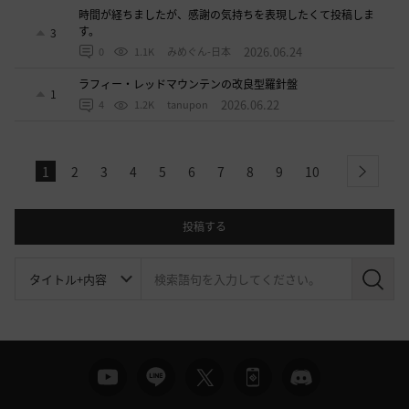
時間が経ちましたが、感謝の気持ちを表現したくて投稿しま
す。
3
2026.06.24
0
1.1K
みめぐん-日本
ラフィー・レッドマウンテンの改良型羅針盤
1
2026.06.22
4
1.2K
tanupon
1
2
3
4
5
6
7
8
9
10
next
投稿する
検
索