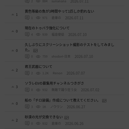
2026.07.11
2
884
sunanana
黄色等級の魚が3時間やって1匹しか釣れない
1
2026.07.11
1
971
倉庫の
現在のトゥバラ強化について
0
2026.07.10
4
939
福音使徒
久しぶりにスクリーンショット撮影のテストをしてみまし
た。
0
2026.07.10
0
759
shodori-日本
君王武器について
2
2026.07.07
2
1.2K
Renon
ソラレEVの募集用チャンネルつきがさ
3
2026.07.02
0
932
無敵で踊り狂う女
船の「チロ装備」作成について教えてください。
0
2026.06.27
3
1K
ノウワン
砂漠の光が交換できない
2
2026.06.26
0
932
倉庫の