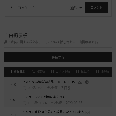
コメント
1
通報
コメント
自由掲示板
黒い砂漠に関する様々なテーマについて話し合える自由掲示板です。
投稿する
登録日順
検索順
コメント順
推奨順
話題順
止まらない超高速成長、HYPERBOOST
0
7 日前
0
994
黒い砂漠
コミュニティの利用にあたって
51
2020.03.25
18
47.8K
黒い砂漠
キャラの肖像画を撮ると縦長になってしまう
1