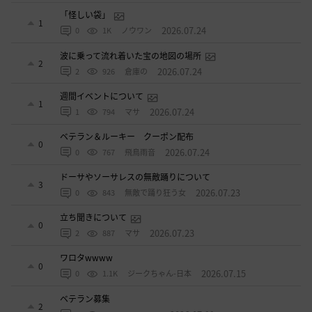
「怪しい袋」
1
2026.07.24
0
1K
ノウワン
波に乗って流れ着いた宝の地図の場所
2
2026.07.24
2
926
倉庫の
週間イベントについて
1
2026.07.24
1
794
マサ
ベテラン＆ルーキー クーポン配布
0
2026.07.24
0
767
飛鳥雨音
ドーサやソーサレスの無敵踊りについて
3
2026.07.23
0
843
無敵で踊り狂う女
立ち聞きについて
0
2026.07.23
2
887
マサ
ワロタwwww
0
2026.07.15
0
1.1K
ジークちゃん-日本
ベテラン募集
2