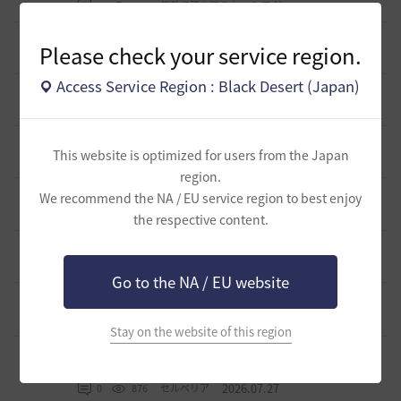
1 日前
0
279
無敵で踊り狂う女
デヴォレカアクセサリーの使い道
Please check your service region.
0
1 日前
0
307
tanupon
Access Service Region : Black Desert (Japan)
そんなこと知ってらぁ…なこと？
1
2 日前
0
351
ノウワン
ミルの木遺跡(狩場)への行き方について
0
This website is optimized for users from the Japan
3 日前
0
403
威璃亜-日本
region.
取引所の購入の仕方について
We recommend the NA / EU service region to best enjoy
0
3 日前
2
430
歩くマシュマロ-日本
the respective content.
エマ・バルタリの記録日誌 9～12章について
9
7 日前
1
818
飛鳥雨音
Go to the NA / EU website
止まらない超高速成長、HYPERBOOST
0
8 日前
0
1K
黒い砂漠
Stay on the website of this region
【ギルド名声】2026ハイデル宴会スクショ【どうなる？】
（2026年ギルド名声アプデリンク追記）
4
2026.07.27
0
876
セルベリア