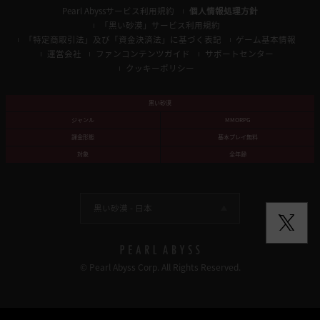
Pearl Abyssサービス利用規約
個人情報処理方針
「黒い砂漠」サービス利用規約
「特定商取引法」及び「資金決済法」に基づく表記
ゲーム基本情報
運営会社
ファンコンテンツガイド
サポートセンター
クッキーポリシー
黒い砂漠
ジャンル
MMORPG
課金形態
基本プレイ無料
対象
全年齢
黒い砂漠 -
日本
© Pearl Abyss Corp. All Rights Reserved.