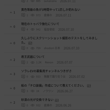
2026.07.11
2
885
sunanana
黄色等級の魚が3時間やって1匹しか釣れない
1
2026.07.11
1
973
倉庫の
現在のトゥバラ強化について
0
2026.07.10
4
942
福音使徒
久しぶりにスクリーンショット撮影のテストをしてみまし
た。
0
2026.07.10
0
759
shodori-日本
君王武器について
2
2026.07.07
2
1.2K
Renon
ソラレEVの募集用チャンネルつきがさ
3
2026.07.02
0
933
無敵で踊り狂う女
船の「チロ装備」作成について教えてください。
0
2026.06.27
3
1K
ノウワン
砂漠の光が交換できない
2
2026.06.26
0
932
倉庫の