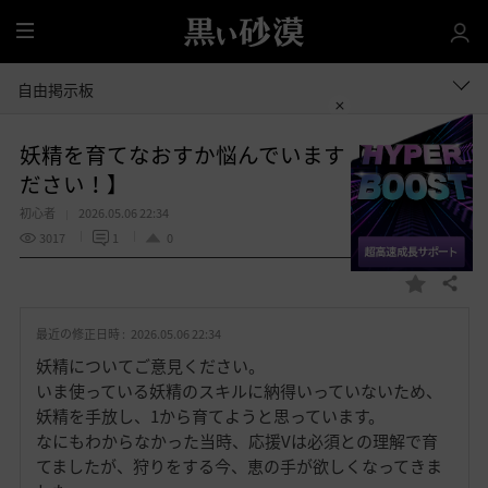
全
体
自由掲示板
妖精を育てなおすか悩んでいます【ご意見く
ださい！】
初心者
2026.05.06 22:34
3017
1
0
共有する
お
気
最近の修正日時 :
2026.05.06 22:34
に
入
妖精についてご意見ください。
り
いま使っている妖精のスキルに納得いっていないため、
妖精を手放し、1から育てようと思っています。
なにもわからなかった当時、応援Vは必須との理解で育
てましたが、狩りをする今、恵の手が欲しくなってきま