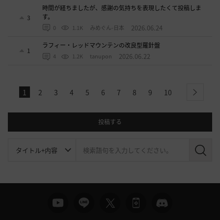
時間が経ちましたが、感謝の気持ちを表現したくて投稿しま
す。
3
2026.06.24
0
1.1K
みめぐん-日本
ラフィー・レッドマウンテンの改良型羅針盤
1
2026.06.22
4
1.2K
tanupon
1
2
3
4
5
6
7
8
9
10
next
投稿する
検
索