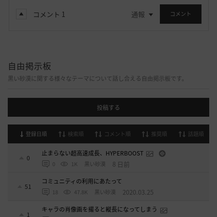
コメント
1
通報
コメント
自由掲示板
黒い砂漠に関する様々なテーマについて話し合える自由掲示板です。
投稿する
登録日順
検索順
コメント順
推奨順
話題順
止まらない超高速成長、HYPERBOOST
0
8 日前
0
1K
黒い砂漠
コミュニティの利用にあたって
51
2020.03.25
18
47.8K
黒い砂漠
キャラの肖像画を撮ると縦長になってしまう
1