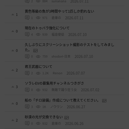
2026.07.11
2
884
sunanana
黄色等級の魚が3時間やって1匹しか釣れない
1
2026.07.11
1
971
倉庫の
現在のトゥバラ強化について
0
2026.07.10
4
939
福音使徒
久しぶりにスクリーンショット撮影のテストをしてみまし
た。
0
2026.07.10
0
759
shodori-日本
君王武器について
2
2026.07.07
2
1.2K
Renon
ソラレEVの募集用チャンネルつきがさ
3
2026.07.02
0
932
無敵で踊り狂う女
船の「チロ装備」作成について教えてください。
0
2026.06.27
3
1K
ノウワン
砂漠の光が交換できない
2
2026.06.26
0
932
倉庫の