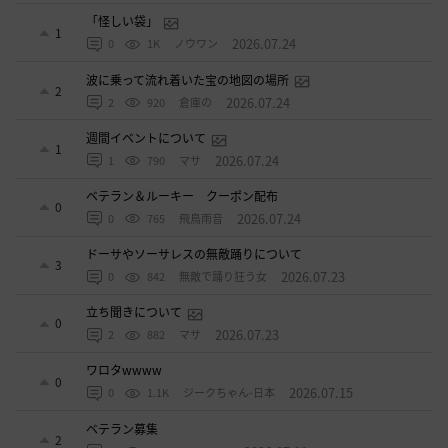
「怪しい袋」
1
2026.07.24
0
1K
ノウワン
波に乗って流れ着いた宝の地図の場所
2
2026.07.24
2
920
倉庫の
週間イベントについて
1
2026.07.24
1
790
マサ
ベテラン＆ルーキー クーポン配布
0
2026.07.24
0
765
飛鳥雨音
ドーサやソーサレスの無敵踊りについて
3
2026.07.23
0
842
無敵で踊り狂う女
立ち聞きについて
0
2026.07.23
2
882
マサ
ワロタwwww
0
2026.07.15
0
1.1K
ジークちゃん-日本
ベテラン募集
2