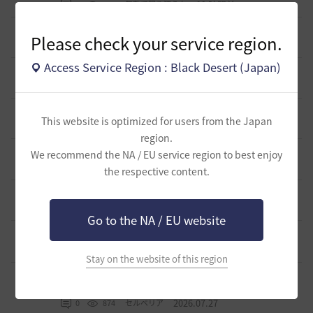
19 時間前
0
221
無敵で踊り狂う女
デヴォレカアクセサリーの使い道
Please check your service region.
0
1 日前
0
257
tanupon
Access Service Region : Black Desert (Japan)
そんなこと知ってらぁ…なこと？
1
1 日前
0
337
ノウワン
ミルの木遺跡(狩場)への行き方について
0
This website is optimized for users from the Japan
2 日前
0
394
威璃亜-日本
region.
取引所の購入の仕方について
We recommend the NA / EU service region to best enjoy
0
2 日前
2
410
歩くマシュマロ-日本
the respective content.
エマ・バルタリの記録日誌 9～12章について
9
6 日前
1
806
飛鳥雨音
Go to the NA / EU website
止まらない超高速成長、HYPERBOOST
0
7 日前
0
992
黒い砂漠
Stay on the website of this region
【ギルド名声】2026ハイデル宴会スクショ【どうなる？】
（2026年ギルド名声アプデリンク追記）
4
2026.07.27
0
874
セルベリア