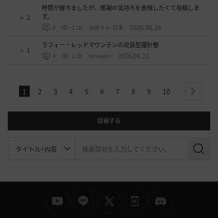
時間が経ちましたが、感謝の気持ちを表現したくて投稿しま
す。
3
2026.06.24
0
1.1K
みめぐん-日本
ラフィー・レッドマウンテンの改良型羅針盤
1
2026.06.22
4
1.2K
tanupon
1
2
3
4
5
6
7
8
9
10
next
投稿する
検
索