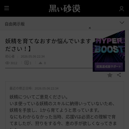
全
体
自由掲示板
妖精を育てなおすか悩んでいます【ご意見く
ださい！】
初心者
2026.05.06 22:34
3012
1
0
共有する
お
気
最近の修正日時 :
2026.05.06 22:34
に
入
妖精についてご意見ください。
り
いま使っている妖精のスキルに納得いっていないため、
妖精を手放し、1から育てようと思っています。
なにもわからなかった当時、応援Vは必須との理解で育
てましたが、狩りをする今、恵の手が欲しくなってきま