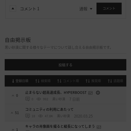
コメント
1
通報
コメント
自由掲示板
黒い砂漠に関する様々なテーマについて話し合える自由掲示板です。
投稿する
登録日順
検索順
コメント順
推奨順
話題順
止まらない超高速成長、HYPERBOOST
0
7 日前
0
992
黒い砂漠
コミュニティの利用にあたって
51
2020.03.25
18
47.8K
黒い砂漠
キャラの肖像画を撮ると縦長になってしまう
1