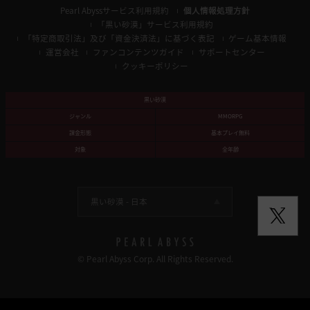
Pearl Abyssサービス利用規約
個人情報処理方針
「黒い砂漠」サービス利用規約
「特定商取引法」及び「資金決済法」に基づく表記
ゲーム基本情報
運営会社
ファンコンテンツガイド
サポートセンター
クッキーポリシー
黒い砂漠
ジャンル
MMORPG
課金形態
基本プレイ無料
対象
全年齢
黒い砂漠 -
日本
© Pearl Abyss Corp. All Rights Reserved.