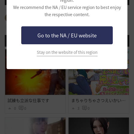
region.
We recommend the NA / EU service region to best enjoy
the respective content.
全体のタグを見る
#イベント
#映像
#スクリーンショット
Go to the NA / EU website
登録日順
検索順
コメント順
推奨順
話題順
Stay on the website of this region
試練も立派な仕事です
まちゃりちゃさつえいかい【予告】
0
0
3
0