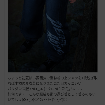
ちょっと初夏ぽい雰囲気で重ね着の上シャツを1枚脱ぎ取
れば本物の夏衣装になりまた見た目カッコいい
バリダンス服 ♪ ٩(◕‿◕｡)۶🎶♪₍₍ ٩( *ˊᗜˋ*)و ⁾⁾♪、、、
如何です・・こんな服装も街の遊び着として着るのもい
いでしょ(✿◕‿◕)😊ﾆｺｯ･･ﾈｯ (ᐢᴖ ·̫ ᴖᐢ)👍🏻