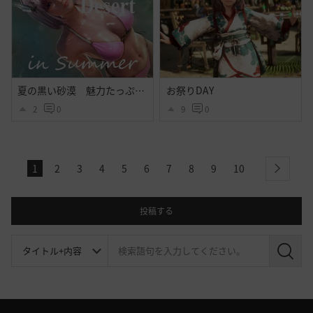
夏の黒い砂漠 魅力たっぷりシトラス衣装のｓｓ その２
お祭りDAY
2
0
9
0
1
2
3
4
5
6
7
8
9
10
next
投稿する
検
索