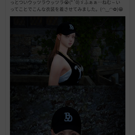
っとついウッツラウッツラ😭(*´0)ゞふぁぁ…ねむ～い
ってことでこんな衣装を着させてみました。(◠‿◠✿)😁