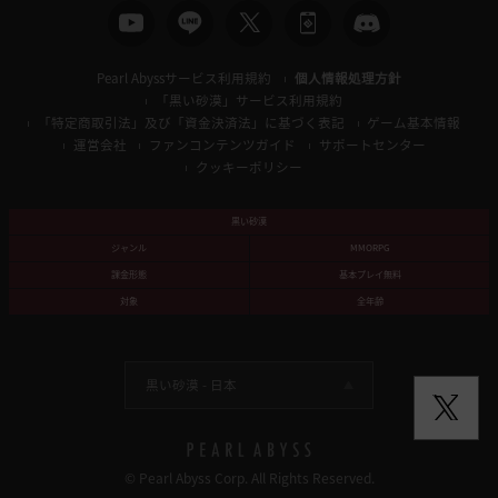
Pearl Abyssサービス利用規約
個人情報処理方針
「黒い砂漠」サービス利用規約
「特定商取引法」及び「資金決済法」に基づく表記
ゲーム基本情報
運営会社
ファンコンテンツガイド
サポートセンター
クッキーポリシー
黒い砂漠
ジャンル
MMORPG
課金形態
基本プレイ無料
対象
全年齢
黒い砂漠 -
日本
© Pearl Abyss Corp. All Rights Reserved.