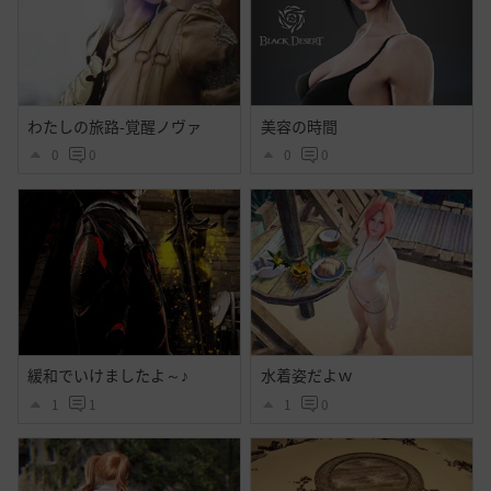
わたしの旅路-覚醒ノヴァ
美容の時間
0
0
0
0
緩和でいけましたよ～♪
水着姿だよｗ
1
1
1
0