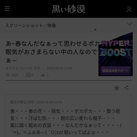
全
体
スクリーンショット／映像
あ~春なんだなぁって思わせるポカポカ陽気に
眠気がおさまらない中の人なのです (´Oゞふ
ぁ～
まりりんういっち-日本
2026.05.04 15:40
1929
0
1
共有する
お
気
最近の修正日時 :
2026.05.04 15:43
に
入
春・・・春の花・・陽気・・・ポカポカ・・・襲う眠
り
気・・・汗ばむ肌・・・鍔の広い麦わら帽子・・・
風に靡く軽めの衣装・・・なんだかなぁって・・・・(
´⚰︎)。⚪︎ふぁあ～( ´Ｏ)zzz 眠いってばよぉ・・・