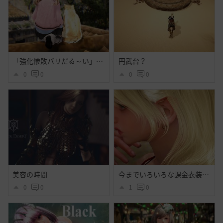
「強化惨敗バリだる～い」「・・・」
円武台？
0
0
0
0
美容の時間
今までいろいろな課金衣装出てそれなりに好きだったけど今回程心奪われた衣装はなかったよ・・大好きだよシトラス・・ハイセンス過ぎるよ黒砂漠☝️ぃえーぃ！
0
0
1
0