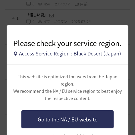
10 日前
0
854
セルベリア
「怪しい袋」
1
2026.07.24
0
977
ノウワン
波に乗って流れ着いた宝の地図の場所
2
2026.07.24
2
894
倉庫の
Please check your service region.
週間イベントについて
Access Service Region : Black Desert (Japan)
1
2026.07.24
1
770
マサ
ベテラン＆ルーキー クーポン配布
0
2026.07.24
0
741
飛鳥雨音
This website is optimized for users from the Japan
region.
ドーサやソーサレスの無敵踊りについて
3
We recommend the NA / EU service region to best enjoy
2026.07.23
0
821
無敵で踊り狂う女
the respective content.
立ち聞きについて
0
2026.07.23
2
866
マサ
Go to the NA / EU website
ワロタwwww
0
2026.07.15
0
1.1K
ジークちゃん-日本