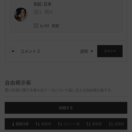
知紅-日本
1
0
Lv
63
知紅
コメント
2
通報
コメント
自由掲示板
黒い砂漠に関する様々なテーマについて話し合える自由掲示板です。
投稿する
登録日順
検索順
コメント順
推奨順
話題順