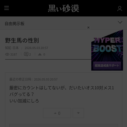
全
体
自由掲示板
野生馬の性別
知紅-日本
2026.05.03 20:57
3187
2
0
共有する
お
気
最近の修正日時 :
2026.05.03 20:57
に
入
厳密にカウントはしてないが、だいたいオス10対メス1
り
バグってる？
いい加減にしろ
0