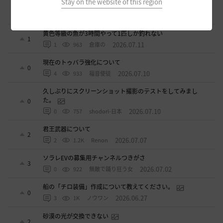
Stay on the website of this region
ベテラン募集
2
2026.07.11
2
876
sunanana
黄色等級の魚が3時間やって1匹しか釣れない
1
2026.07.11
1
963
倉庫の
現在のトゥバラ強化について
0
2026.07.10
4
933
福音使徒
久しぶりにスクリーンショット撮影のテストをしてみまし
た。
0
2026.07.10
0
757
shodori-日本
君王武器について
2
2026.07.07
2
1.2K
Renon
ソラレEVの募集用チャンネルつきがさ
3
2026.07.02
0
922
無敵で踊り狂う女
船の「チロ装備」作成について教えてください。
0
2026.06.27
3
1K
ノウワン
砂漠の光が交換できない
2