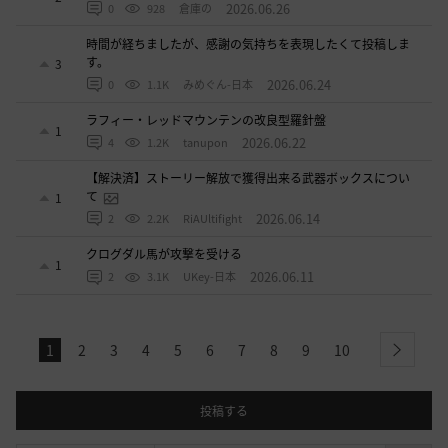
2026.06.26
0
928
倉庫の
時間が経ちましたが、感謝の気持ちを表現したくて投稿しま
す。
3
2026.06.24
0
1.1K
みめぐん-日本
ラフィー・レッドマウンテンの改良型羅針盤
1
2026.06.22
4
1.2K
tanupon
【解決済】ストーリー解放で獲得出来る武器ボックスについ
て
1
2026.06.14
2
2.2K
RiAUltifight
クログダル馬が攻撃を受ける
1
2026.06.11
2
3.1K
UKey-日本
1
2
3
4
5
6
7
8
9
10
next
投稿する