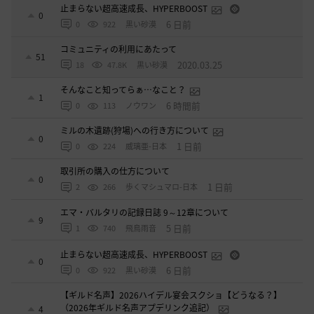
止まらない超高速成長、HYPERBOOST
0
6 日前
0
922
黒い砂漠
コミュニティの利用にあたって
51
2020.03.25
18
47.8K
黒い砂漠
そんなこと知ってらぁ…なこと？
1
6 時間前
0
113
ノウワン
ミルの木遺跡(狩場)への行き方について
0
1 日前
0
224
威璃亜-日本
取引所の購入の仕方について
0
1 日前
2
266
歩くマシュマロ-日本
エマ・バルタリの記録日誌 9～12章について
9
5 日前
1
740
飛鳥雨音
止まらない超高速成長、HYPERBOOST
0
6 日前
0
922
黒い砂漠
【ギルド名声】2026ハイデル宴会スクショ【どうなる？】
（2026年ギルド名声アプデリンク追記）
4