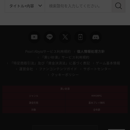
検
索
Pearl Abyssサービス利用規約
個人情報処理方針
「黒い砂漠」サービス利用規約
「特定商取引法」及び「資金決済法」に基づく表記
ゲーム基本情報
運営会社
ファンコンテンツガイド
サポートセンター
クッキーポリシー
黒い砂漠
ジャンル
MMORPG
課金形態
基本プレイ無料
対象
全年齢