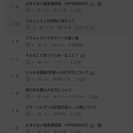
止まらない超高速成長、HYPERBOOST
0
7 日前
0
959
黒い砂漠
コミュニティの利用にあたって
51
2020.03.25
18
47.8K
黒い砂漠
デヴォレカアクセサリーの使い道
0
4 時間前
0
99
tanupon
そんなこと知ってらぁ…なこと？
1
1 日前
0
257
ノウワン
ミルの木遺跡(狩場)への行き方について
0
1 日前
0
322
威璃亜-日本
取引所の購入の仕方について
0
2 日前
2
350
歩くマシュマロ-日本
エマ・バルタリの記録日誌 9～12章について
9
6 日前
1
782
飛鳥雨音
止まらない超高速成長、HYPERBOOST
0
7 日前
0
959
黒い砂漠