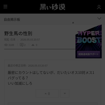
全
体
自由掲示板
野生馬の性別
知紅-日本
2026.05.03 20:57
3189
2
0
共有する
お
気
最近の修正日時 :
2026.05.03 20:57
に
入
厳密にカウントはしてないが、だいたいオス10対メス1
り
バグってる？
いい加減にしろ
0