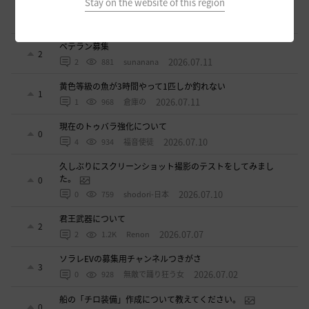
Stay on the website of this region
ワロタwwww
0
2026.07.15
0
1.1K
ジークちゃん-日本
ベテラン募集
2
2026.07.11
2
881
sunanana
黄色等級の魚が3時間やって1匹しか釣れない
1
2026.07.11
1
968
倉庫の
現在のトゥバラ強化について
0
2026.07.10
4
934
福音使徒
久しぶりにスクリーンショット撮影のテストをしてみまし
た。
0
2026.07.10
0
759
shodori-日本
君王武器について
2
2026.07.07
2
1.2K
Renon
ソラレEVの募集用チャンネルつきがさ
3
2026.07.02
0
928
無敵で踊り狂う女
船の「チロ装備」作成について教えてください。
0