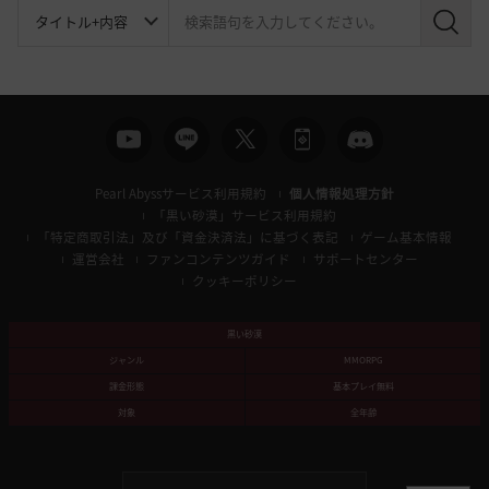
検
索
Pearl Abyssサービス利用規約
個人情報処理方針
「黒い砂漠」サービス利用規約
「特定商取引法」及び「資金決済法」に基づく表記
ゲーム基本情報
運営会社
ファンコンテンツガイド
サポートセンター
クッキーポリシー
黒い砂漠
ジャンル
MMORPG
課金形態
基本プレイ無料
対象
全年齢