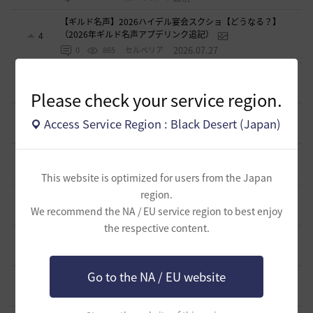
【ギルド名声】2026ハイデル宴会スクショ【どうなる？】
（2026年ギルド名声アプデリンク追記）
4
2026.07.27
0
865
セルベリア
「怪しい袋」
1
2026.07.24
0
1K
ノウワン
Please check your service region.
波に乗って流れ着いた宝の地図の場所
Access Service Region : Black Desert (Japan)
2
2026.07.24
2
910
倉庫の
週間イベントについて
1
2026.07.24
1
784
マサ
This website is optimized for users from the Japan
region.
ベテラン＆ルーキー クーポン配布
0
We recommend the NA / EU service region to best enjoy
2026.07.24
0
755
飛鳥雨音
the respective content.
ドーサやソーサレスの無敵踊りについて
3
2026.07.23
0
832
無敵で踊り狂う女
Go to the NA / EU website
立ち聞きについて
0
2026.07.23
2
878
マサ