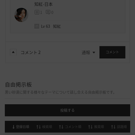
知紅-日本
1
0
Lv
63
知紅
コメント
2
通報
コメント
自由掲示板
黒い砂漠に関する様々なテーマについて話し合える自由掲示板です。
投稿する
登録日順
検索順
コメント順
推奨順
話題順