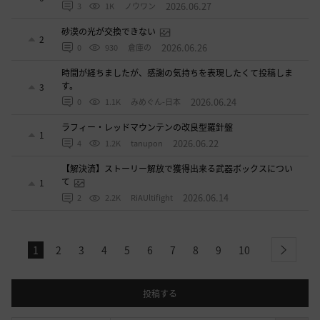
2026.06.27
3
1K
ノウワン
砂漠の光が交換できない
2
2026.06.26
0
930
倉庫の
時間が経ちましたが、感謝の気持ちを表現したくて投稿しま
す。
3
2026.06.24
0
1.1K
みめぐん-日本
ラフィー・レッドマウンテンの改良型羅針盤
1
2026.06.22
4
1.2K
tanupon
【解決済】ストーリー解放で獲得出来る武器ボックスについ
て
1
2026.06.14
2
2.2K
RiAUltifight
1
2
3
4
5
6
7
8
9
10
next
投稿する