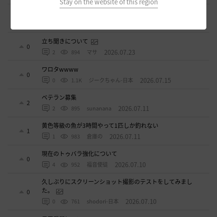
Stay on the website of this region
ドーサやソーサレスの無敵踊りについて
3
2026.07.23
0
862
無敵で踊り狂う女
立ち聞きについて
0
2026.07.23
2
894
マサ
ワロタwwww
0
2026.07.15
0
1.1K
ジークちゃん-日本
ベテラン募集
2
2026.07.11
2
895
sunanana
黄色等級の魚が3時間やって1匹しか釣れない
1
2026.07.11
1
983
倉庫の
現在のトゥバラ強化について
0
2026.07.10
4
952
福音使徒
久しぶりにスクリーンショット撮影のテストをしてみまし
た。
0
2026.07.10
0
761
shodori-日本