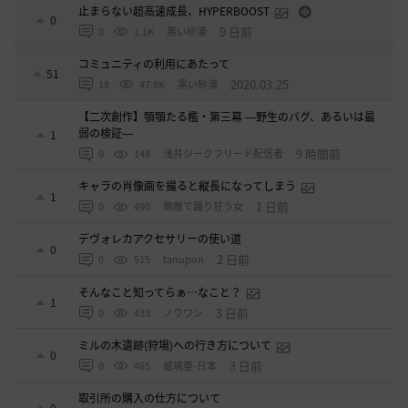
止まらない超高速成長、HYPERBOOST
0
9 日前
0
1.1K
黒い砂漠
コミュニティの利用にあたって
51
2020.03.25
18
47.8K
黒い砂漠
【二次創作】顎顎たる檻・第三幕 ―野生のバグ、あるいは最
弱の検証―
1
9 時間前
0
148
浅井ジークフリード配信者
キャラの肖像画を撮ると縦長になってしまう
1
1 日前
0
490
無敵で踊り狂う女
デヴォレカアクセサリーの使い道
0
2 日前
0
515
tanupon
そんなこと知ってらぁ…なこと？
1
3 日前
0
433
ノウワン
ミルの木遺跡(狩場)への行き方について
0
3 日前
0
485
威璃亜-日本
取引所の購入の仕方について