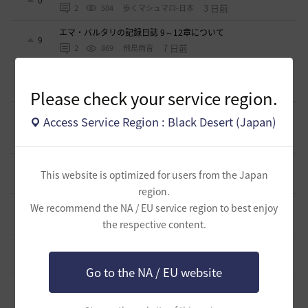
0
3 日前
2
504
歩くマシュマロ-日本
エマ・バルタリの記録日誌 9～12章について
9
7 日前
2
869
飛鳥雨音
止まらない超高速成長、HYPERBOOST
0
9 日前
0
1.1K
黒い砂漠
Please check your service region.
【ギルド名声】2026ハイデル宴会スクショ【どうなる？】
Access Service Region : Black Desert (Japan)
（2026年ギルド名声アプデリンク追記）
4
2026.07.27
0
887
セルベリア
「怪しい袋」
This website is optimized for users from the Japan
1
2026.07.24
0
1K
ノウワン
region.
波に乗って流れ着いた宝の地図の場所
We recommend the NA / EU service region to best enjoy
2
2026.07.24
2
937
倉庫の
the respective content.
週間イベントについて
1
2026.07.24
1
804
マサ
Go to the NA / EU website
ベテラン＆ルーキー クーポン配布
0
2026.07.24
0
776
飛鳥雨音