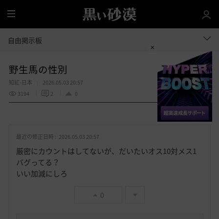
全
体
自由掲示板
野生馬の性別
知紅-日本
2026.05.03 20:57
3194
2
0
共有する
お
気
最近の修正日時 :
2026.05.03 20:57
に
入
厳密にカウントはしてないが、だいたいオス10対メス1
り
バグってる？
いい加減にしろ
0