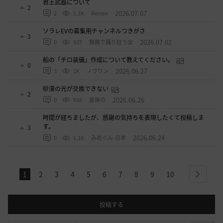
君王武器について
2
2026.07.07
2
1.2K
Renon
ソラレEVの募集用チャンネルつきがさ
3
2026.07.02
0
937
無敵で踊り狂う女
船の「チロ装備」作成について教えてください。
0
2026.06.27
3
1K
ノウワン
砂漠の光が交換できない
2
2026.06.26
0
936
倉庫の
時間が経ちましたが、感謝の気持ちを表現したくて投稿しま
す。
3
2026.06.24
0
1.1K
みめぐん-日本
1
2
3
4
5
6
7
8
9
10
next
投稿する