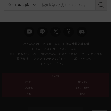
検
索
Pearl Abyssサービス利用規約
個人情報処理方針
「黒い砂漠」サービス利用規約
「特定商取引法」及び「資金決済法」に基づく表記
ゲーム基本情報
運営会社
ファンコンテンツガイド
サポートセンター
クッキーポリシー
黒い砂漠
ジャンル
MMORPG
課金形態
基本プレイ無料
対象
全年齢