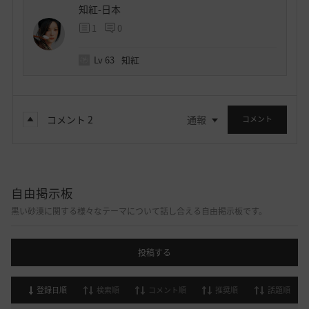
知紅-日本
1
0
Lv
63
知紅
コメント
2
通報
コメント
自由掲示板
黒い砂漠に関する様々なテーマについて話し合える自由掲示板です。
投稿する
登録日順
検索順
コメント順
推奨順
話題順